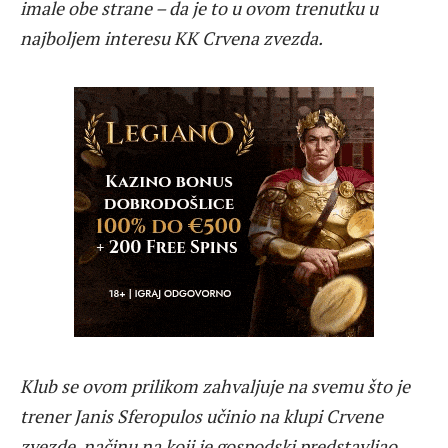
imale obe strane – da je to u ovom trenutku u
najboljem interesu KK Crvena zvezda.
Klub se ovom prilikom zahvaljuje na svemu što je
trener Janis Sferopulos učinio na klupi Crvene
zvezde, načinu na koji je gospodski predstavljao