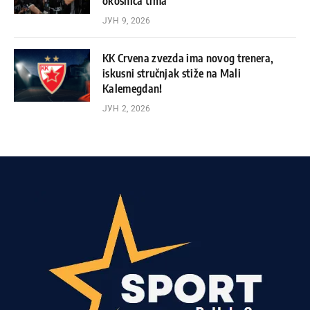
okosnica tima
ЈУН 9, 2026
KK Crvena zvezda ima novog trenera,
iskusni stručnjak stiže na Mali
Kalemegdan!
ЈУН 2, 2026