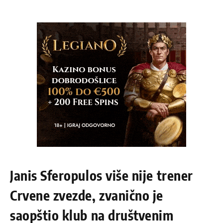
Janis Sferopulos više nije trener
Crvene zvezde, zvanično je
saopštio klub na društvenim