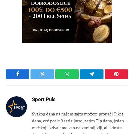
Facebook
Twitter
WhatsApp
Telegram
Pinteres
Sport Puls
Svakog dana na našem sajtu možete pronaći Tiket
dana, već posle 9 sati ujutro, zatim Tip dana, jedan
meč koji izdvajamo kao najzanimljiviji, ali i dosta