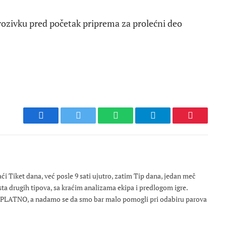
prozivku pred početak priprema za prolećni deo
Facebook
Twitter
WhatsApp
Telegram
Pinterest
 Tiket dana, već posle 9 sati ujutro, zatim Tip dana, jedan meč
osta drugih tipova, sa kraćim analizama ekipa i predlogom igre.
ESPLATNO, a nadamo se da smo bar malo pomogli pri odabiru parova