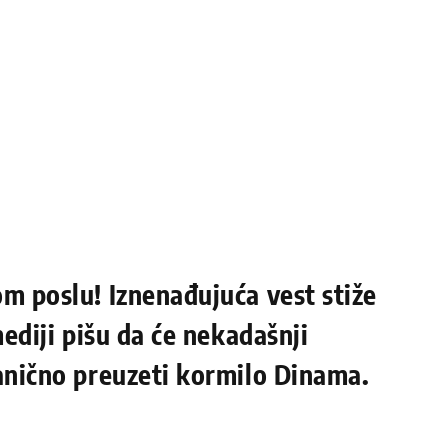
m poslu! Iznenađujuća vest stiže
mediji pišu da će nekadašnji
vanično preuzeti kormilo Dinama.