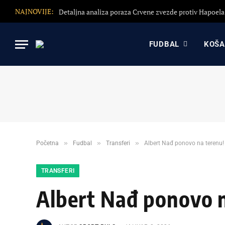
NAJNOVIJE:
FUDBAL
KOŠ
»
»
»
Početna
Fudbal
Transferi
Albert Nađ ponovo na terenu!
TRANSFERI
Albert Nađ ponovo n