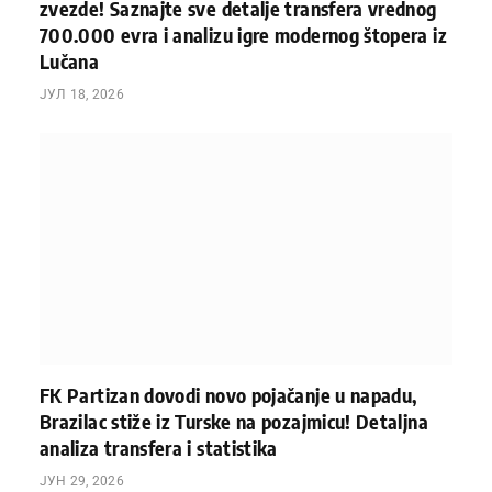
zvezde! Saznajte sve detalje transfera vrednog
700.000 evra i analizu igre modernog štopera iz
Lučana
ЈУЛ 18, 2026
FK Partizan dovodi novo pojačanje u napadu,
Brazilac stiže iz Turske na pozajmicu! Detaljna
analiza transfera i statistika
ЈУН 29, 2026