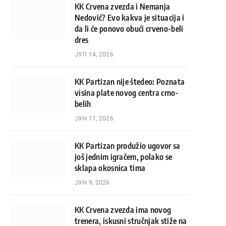
KK Crvena zvezda i Nemanja
Nedović? Evo kakva je situacija i
da li će ponovo obući crveno-beli
dres
ЈУЛ 14, 2026
KK Partizan nije štedeo: Poznata
visina plate novog centra crno-
belih
ЈУН 11, 2026
KK Partizan produžio ugovor sa
još jednim igračem, polako se
sklapa okosnica tima
ЈУН 9, 2026
KK Crvena zvezda ima novog
trenera, iskusni stručnjak stiže na