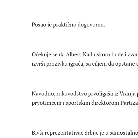
Posao je praktično dogovoren.
Očekuje se da Albert Nađ uskoro bude i zva
izvrši prozivku igrača, sa ciljem da opstane
Navodno, rukovodstvo prvoligaša iz Vranja 
prvotimcem i sportskim direktorom Partiza
Bivši reprezentativac Srbije je u samostalnoj