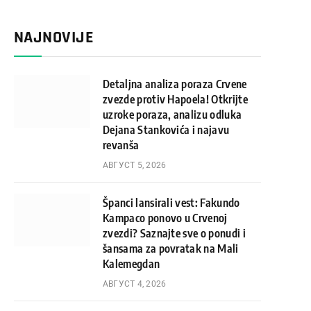
NAJNOVIJE
Detaljna analiza poraza Crvene
zvezde protiv Hapoela! Otkrijte
uzroke poraza, analizu odluka
Dejana Stankovića i najavu
revanša
АВГУСТ 5, 2026
Španci lansirali vest: Fakundo
Kampaco ponovo u Crvenoj
zvezdi? Saznajte sve o ponudi i
šansama za povratak na Mali
Kalemegdan
АВГУСТ 4, 2026