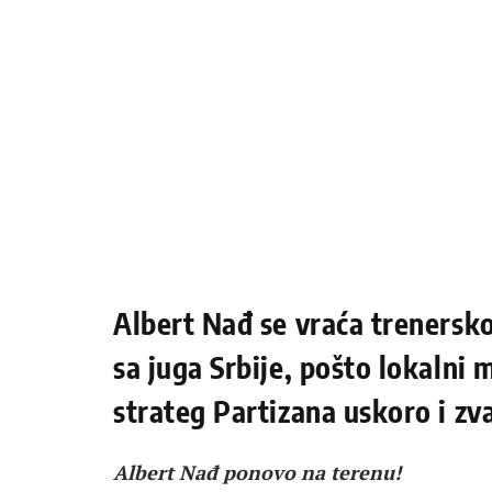
Albert Nađ se vraća trenersko
sa juga Srbije, pošto lokalni 
strateg Partizana uskoro i z
Albert Nađ ponovo na terenu!