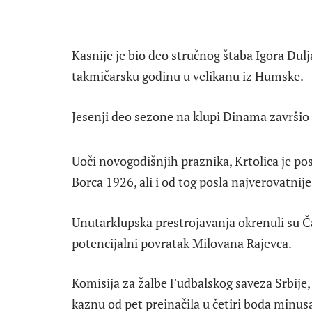
Kasnije je bio deo stručnog štaba Igora Dulj
takmičarsku godinu u velikanu iz Humske.
Jesenji deo sezone na klupi Dinama završio
Uoči novogodišnjih praznika, Krtolica je p
Borca 1926, ali i od tog posla najverovatnije 
Unutarklupska prestrojavanja okrenuli su Č
potencijalni povratak Milovana Rajevca.
Komisija za žalbe Fudbalskog saveza Srbije, 
kaznu od pet preinačila u četiri boda minu