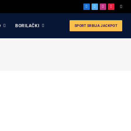
Facebook
X
Instagram
Pinterest
(Twitter)
O
BORILAČKI
SPORT SRBIJA JACKPOT