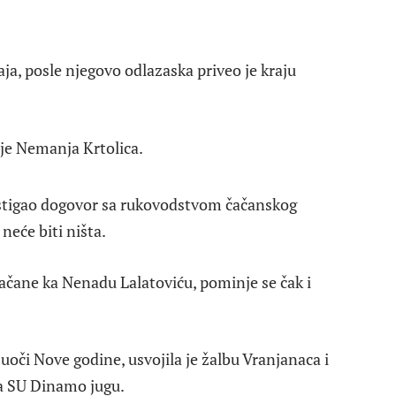
aja, posle njegovo odlazaska priveo je kraju
 je Nemanja Krtolica.
ostigao dogovor sa rukovodstvom čačanskog
neće biti ništa.
ačane ka Nenadu Lalatoviću, pominje se čak i
uoči Nove godine, usvojila je žalbu Vranjanaca i
sa SU Dinamo jugu.