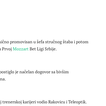
nično promovisan u šefa stručnog štaba i potom
 u Prvoj
Mozzart
Bet Ligi Srbije.
postiglo je načelan dogovor sa bivšim
na.
 trenerskoj karijeri vodio Rakovicu i Teleoptik.