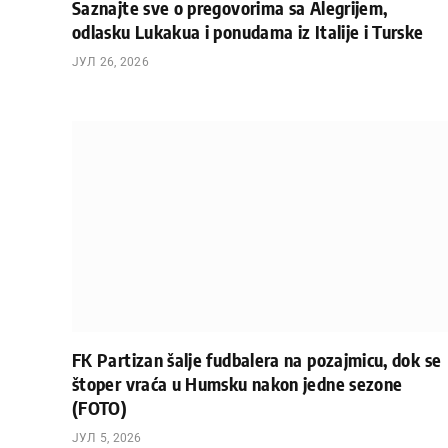
Saznajte sve o pregovorima sa Alegrijem,
odlasku Lukakua i ponudama iz Italije i Turske
ЈУЛ 26, 2026
FK Partizan šalje fudbalera na pozajmicu, dok se
štoper vraća u Humsku nakon jedne sezone
(FOTO)
ЈУЛ 5, 2026