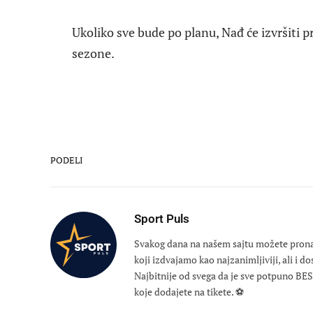
Ukoliko sve bude po planu, Nađ će izvršiti 
sezone.
PODELI
Sport Puls
Svakog dana na našem sajtu možete pronaći
koji izdvajamo kao najzanimljiviji, ali i d
Najbitnije od svega da je sve potpuno B
koje dodajete na tikete. ⚽