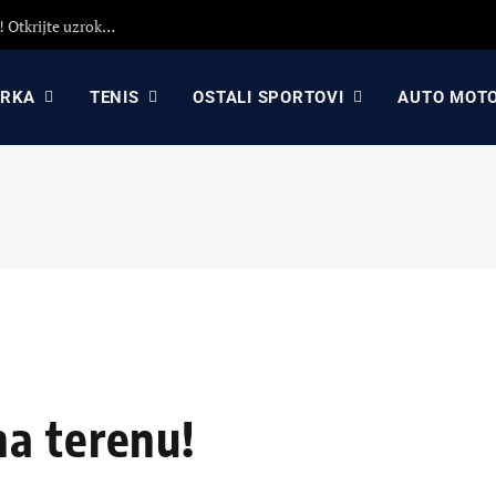
Detaljna analiza poraza Crvene zvezde protiv Hapoela! Otkrijte uzroke poraza, analizu odluka Dejana Stankovića i najavu revanša
ARKA
TENIS
OSTALI SPORTOVI
AUTO MOT
a terenu!