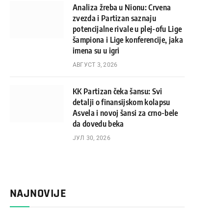
Analiza žreba u Nionu: Crvena
zvezda i Partizan saznaju
potencijalne rivale u plej-ofu Lige
šampiona i Lige konferencije, jaka
imena su u igri
АВГУСТ 3, 2026
KK Partizan čeka šansu: Svi
detalji o finansijskom kolapsu
Asvela i novoj šansi za crno-bele
da dovedu beka
ЈУЛ 30, 2026
NAJNOVIJE