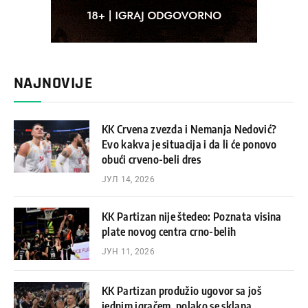
NAJNOVIJE
KK Crvena zvezda i Nemanja Nedović?
Evo kakva je situacija i da li će ponovo
obući crveno-beli dres
ЈУЛ 14, 2026
KK Partizan nije štedeo: Poznata visina
plate novog centra crno-belih
ЈУН 11, 2026
KK Partizan produžio ugovor sa još
jednim igračem, polako se sklapa