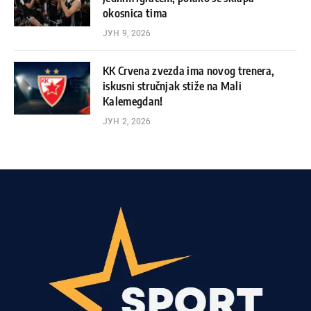
okosnica tima
ЈУН 9, 2026
KK Crvena zvezda ima novog trenera,
iskusni stručnjak stiže na Mali
Kalemegdan!
ЈУН 2, 2026