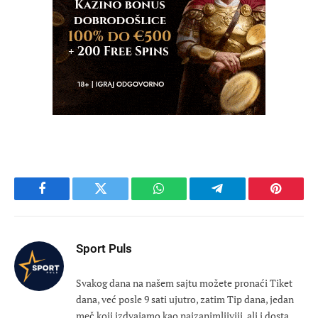
Facebook
Twitter
WhatsApp
Telegram
Pinteres
Sport Puls
Svakog dana na našem sajtu možete pronaći Tiket
dana, već posle 9 sati ujutro, zatim Tip dana, jedan
meč koji izdvajamo kao najzanimljiviji, ali i dosta