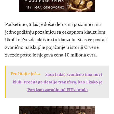
Podsetimo, Silas je došao letos na pozajmicu na
jednogodišnju pozajmicu sa otkupnom klauzulom.
Ukoliko Zvezda aktivira tu klauzulu, Silas će postati
zvanično najskuplje pojačanje u istoriji Crvene
zvezde pošto je njegova cena 10 miliona evra.
Pročitajte još...
Saša Lukić zvanično ima novi
klub! Pročitajte detalje transfera, kao i kako je
Partizan zaradio od FIFA fonda