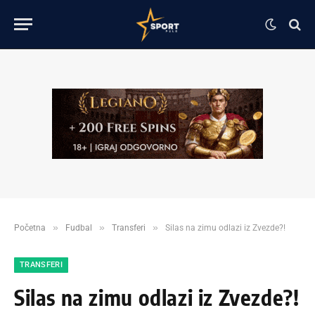
»
»
»
Početna
Fudbal
Transferi
Silas na zimu odlazi iz Zvezde?!
TRANSFERI
Silas na zimu odlazi iz Zvezde?!