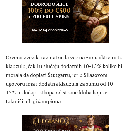
Crvena zvezda razmatra da već na zimu aktivira tu
klauzulu, čak i u slučaju dodatnih 10-15% koliko bi
morala da doplati Štutgartu, jer u Silasovom
ugovoru ima i dodatna klauzula za sumu od 10-
15% u slučaju otkupa od strane kluba koji se
takmiči u Ligi šampiona.