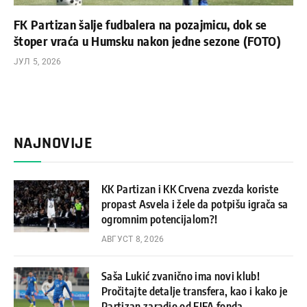
FK Partizan šalje fudbalera na pozajmicu, dok se
štoper vraća u Humsku nakon jedne sezone (FOTO)
ЈУЛ 5, 2026
NAJNOVIJE
KK Partizan i KK Crvena zvezda koriste
propast Asvela i žele da potpišu igrača sa
ogromnim potencijalom?!
АВГУСТ 8, 2026
Saša Lukić zvanično ima novi klub!
Pročitajte detalje transfera, kao i kako je
Partizan zaradio od FIFA fonda