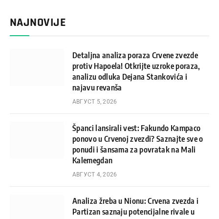
NAJNOVIJE
Detaljna analiza poraza Crvene zvezde
protiv Hapoela! Otkrijte uzroke poraza,
analizu odluka Dejana Stankovića i
najavu revanša
АВГУСТ 5, 2026
Španci lansirali vest: Fakundo Kampaco
ponovo u Crvenoj zvezdi? Saznajte sve o
ponudi i šansama za povratak na Mali
Kalemegdan
АВГУСТ 4, 2026
Analiza žreba u Nionu: Crvena zvezda i
Partizan saznaju potencijalne rivale u