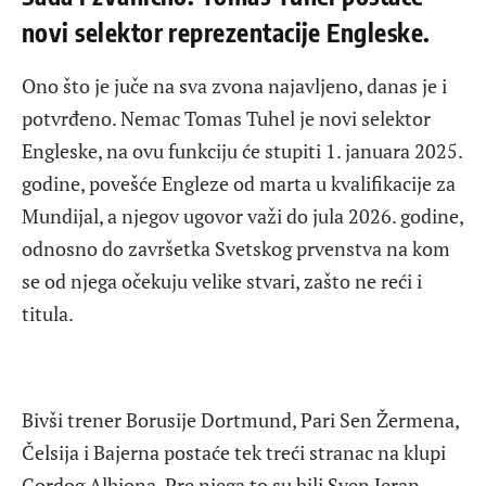
novi selektor reprezentacije Engleske.
Ono što je juče na sva zvona najavljeno, danas je i
potvrđeno. Nemac Tomas Tuhel je novi selektor
Engleske, na ovu funkciju će stupiti 1. januara 2025.
godine, povešće Engleze od marta u kvalifikacije za
Mundijal, a njegov ugovor važi do jula 2026. godine,
odnosno do završetka Svetskog prvenstva na kom
se od njega očekuju velike stvari, zašto ne reći i
titula.
Bivši trener Borusije Dortmund, Pari Sen Žermena,
Čelsija i Bajerna postaće tek treći stranac na klupi
Gordog Albiona. Pre njega to su bili Sven Jeran