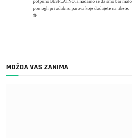
potpuno BESPLATNO, a nadamo se da smo bar malo
pomogli pri odabiru parova koje dodajete na tikete.
⚽
MOŽDA VAS ZANIMA