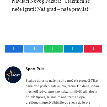
Navijači Novog Pazara: “Utakmica se
neće igrati! Naš grad – naša pravila!”
Facebook
Twitter
WhatsApp
Telegram
Pinteres
Sport Puls
Svakog dana na našem sajtu možete pronaći Tiket
dana, već posle 9 sati ujutro, zatim Tip dana, jedan
meč koji izdvajamo kao najzanimljiviji, ali i dosta
drugih tipova, sa kraćim analizama ekipa i
predlogom igre. Najbitnije od svega da je sve