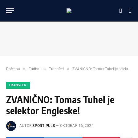
»
»
»
Početna
Fudbal
Transferi
ZVANIČNO: Tomas Tuhel je selektor Engleske!
TRANSFERI
ZVANIČNO: Tomas Tuhel je
selektor Engleske!
AUTOR
SPORT PULS
ОКТОБАР 16, 2024