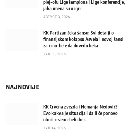
plej-ofu Lige šampiona i Lige konferencije,
jaka imena su u igri
АВГУСТ 3, 2026
KK Partizan čeka šansu: Svi detalji o
finansijskom kolapsu Asvela i novoj šansi
za crno-bele da dovedu beka
ЈУЛ 30, 2026
NAJNOVIJE
KK Crvena zvezda i Nemanja Nedović?
Evo kakva je situacija i da li će ponovo
obući crveno-beli dres
ЈУЛ 14, 2026