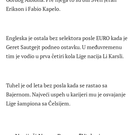
Erikson i Fabio Kapelo.
Engleska je ostala bez selektora posle EURO kada je
Geret Sautgejt podneo ostavku. U međuvremenu
tim je vodio u prva četiri kola Lige nacija Li Karsli.
Tuhel je od leta bez posla kada se rastao sa
Bajernom. Najveći uspeh u karijeri mu je osvajanje
Lige šampiona sa Čelsijem.