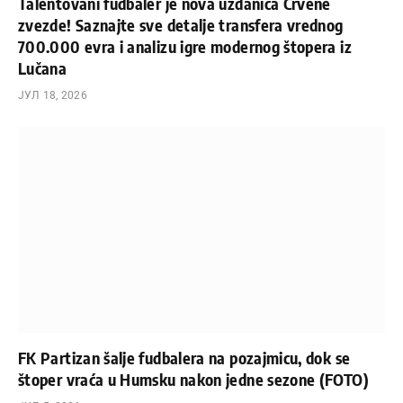
Talentovani fudbaler je nova uzdanica Crvene
zvezde! Saznajte sve detalje transfera vrednog
700.000 evra i analizu igre modernog štopera iz
Lučana
ЈУЛ 18, 2026
FK Partizan šalje fudbalera na pozajmicu, dok se
štoper vraća u Humsku nakon jedne sezone (FOTO)