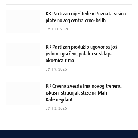
KK Partizan nije štedeo: Poznata visina
plate novog centra crno-belih
ЈУН 11, 2026
KK Partizan produžio ugovor sa još
jednim igračem, polako se sklapa
okosnica tima
ЈУН 9, 2026
KK Crvena zvezda ima novog trenera,
iskusni stručnjak stiže na Mali
Kalemegdan!
ЈУН 2, 2026