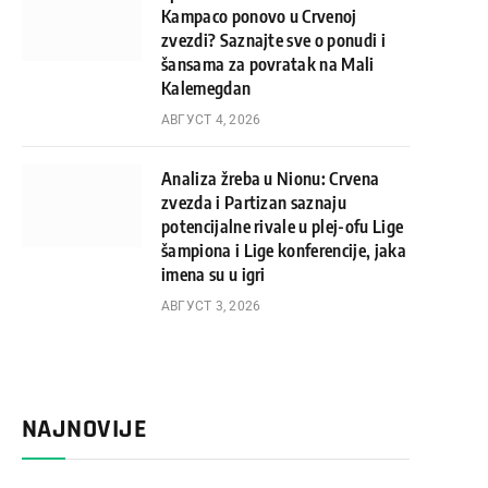
Kampaco ponovo u Crvenoj
zvezdi? Saznajte sve o ponudi i
šansama za povratak na Mali
Kalemegdan
АВГУСТ 4, 2026
Analiza žreba u Nionu: Crvena
zvezda i Partizan saznaju
potencijalne rivale u plej-ofu Lige
šampiona i Lige konferencije, jaka
imena su u igri
АВГУСТ 3, 2026
NAJNOVIJE