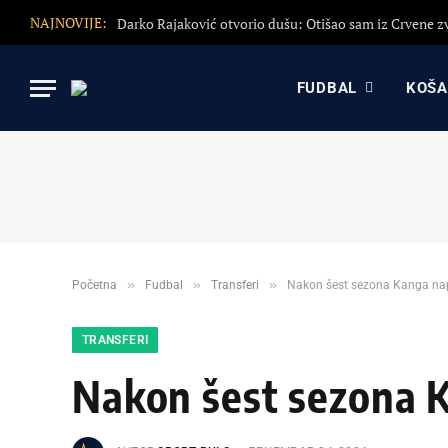
NAJNOVIJE:
FUDBAL
KOŠ
»
»
»
Početna
Fudbal
Transferi
Nakon šest sezona Kanga na
TRANSFERI
Nakon šest sezona 