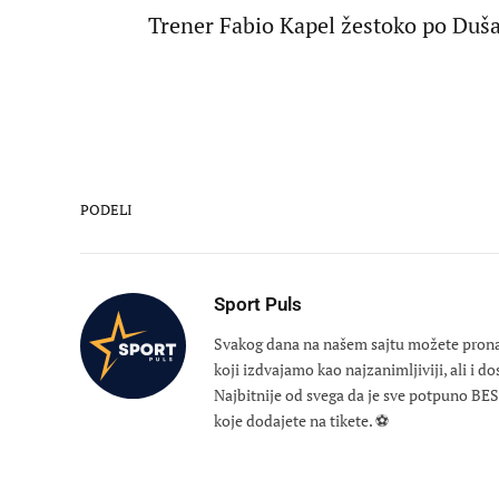
Trener Fabio Kapel žestoko po Duš
PODELI
Sport Puls
Svakog dana na našem sajtu možete pronaći
koji izdvajamo kao najzanimljiviji, ali i d
Najbitnije od svega da je sve potpuno B
koje dodajete na tikete. ⚽