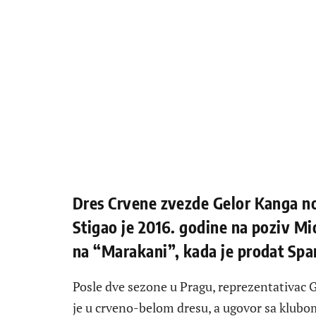
Dres Crvene zvezde Gelor Kanga nos
Stigao je 2016. godine na poziv Mi
na “Marakani”, kada je prodat Spar
Posle dve sezone u Pragu, reprezentativac 
je u crveno-belom dresu, a ugovor sa klubo