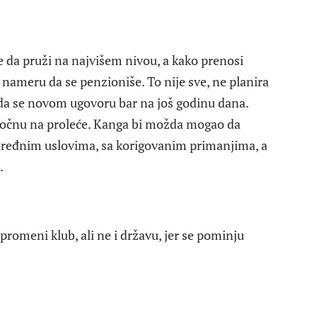
 da pruži na najvišem nivou, a kako prenosi
ameru da se penzioniše. To nije sve, ne planira
da se novom ugovoru bar na još godinu dana.
a počnu na proleće. Kanga bi možda mogao da
određnim uslovima, sa korigovanim primanjima, a
.
promeni klub, ali ne i državu, jer se pominju