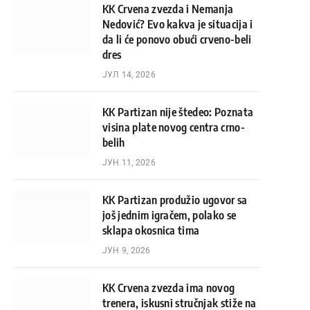
KK Crvena zvezda i Nemanja
Nedović? Evo kakva je situacija i
da li će ponovo obući crveno-beli
dres
ЈУЛ 14, 2026
KK Partizan nije štedeo: Poznata
visina plate novog centra crno-
belih
ЈУН 11, 2026
KK Partizan produžio ugovor sa
još jednim igračem, polako se
sklapa okosnica tima
ЈУН 9, 2026
KK Crvena zvezda ima novog
trenera, iskusni stručnjak stiže na