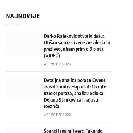
NAJNOVIJE
Darko Rajaković otvorio dušu:
Otišao sam iz Crvene zvezde da bi
preživeo, nisam primio 8 plata
(VIDEO)
АВГУСТ 7, 2026
Detaljna analiza poraza Crvene
zvezde protiv Hapoela! Otkrijte
uzroke poraza, analizu odluka
Dejana Stankovića i najavu
revanša
АВГУСТ 5, 2026
Španci lansirali vest: Fakundo