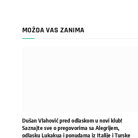
MOŽDA VAS ZANIMA
Dušan Vlahović pred odlaskom u novi klub!
Saznajte sve o pregovorima sa Alegrijem,
odlasku Lukakua i ponudama iz Italije i Turske