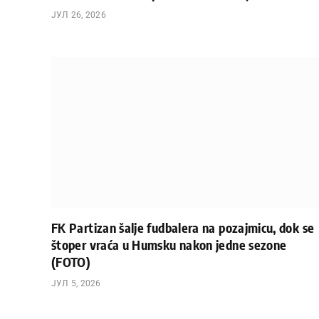
ЈУЛ 26, 2026
FK Partizan šalje fudbalera na pozajmicu, dok se
štoper vraća u Humsku nakon jedne sezone
(FOTO)
ЈУЛ 5, 2026