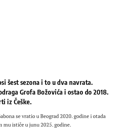
i šest sezona i to u dva navrata.
odraga Grofa Božovića i ostao do 2018.
ti iz Češke.
Gabona se vratio u Beograd 2020. godine i otada
m mu ističe u junu 2025. godine.