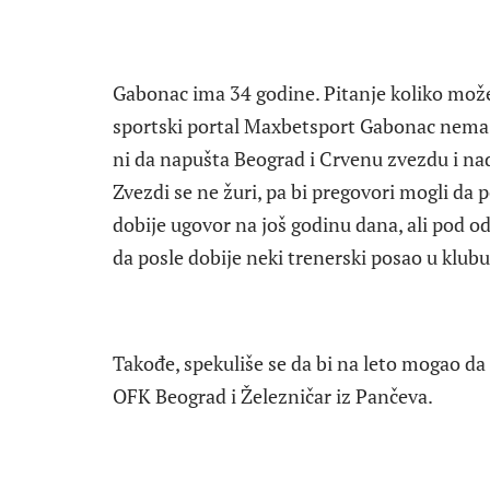
Gabonac ima 34 godine. Pitanje koliko može
sportski portal Maxbetsport Gabonac nema n
ni da napušta Beograd i Crvenu zvezdu i na
Zvezdi se ne žuri, pa bi pregovori mogli d
dobije ugovor na još godinu dana, ali pod 
da posle dobije neki trenerski posao u klubu
Takođe, spekuliše se da bi na leto mogao da 
OFK Beograd i Železničar iz Pančeva.