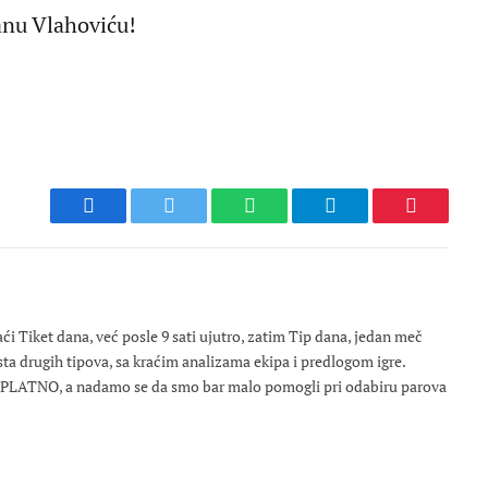
anu Vlahoviću!
Facebook
Twitter
WhatsApp
Telegram
Pinterest
 Tiket dana, već posle 9 sati ujutro, zatim Tip dana, jedan meč
osta drugih tipova, sa kraćim analizama ekipa i predlogom igre.
ESPLATNO, a nadamo se da smo bar malo pomogli pri odabiru parova