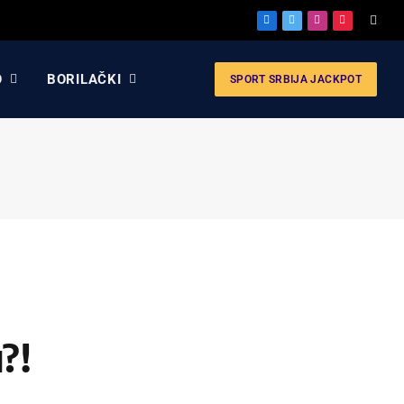
Facebook
X
Instagram
Pinterest
(Twitter)
O
BORILAČKI
SPORT SRBIJA JACKPOT
?!