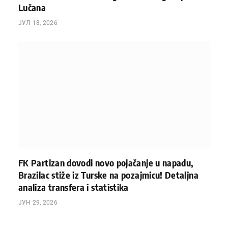
Lučana
ЈУЛ 18, 2026
FK Partizan dovodi novo pojačanje u napadu,
Brazilac stiže iz Turske na pozajmicu! Detaljna
analiza transfera i statistika
ЈУН 29, 2026