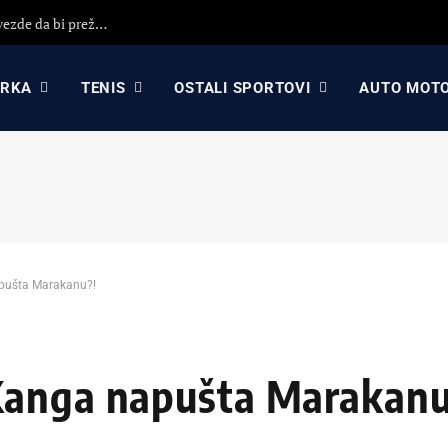
Darko Rajaković otvorio dušu: Otišao sam iz Crvene zvezde da bi preživeo, nisam primio 8 plata (VIDEO)
ARKA
TENIS
OSTALI SPORTOVI
AUTO MOT
pušta Marakanu?!
Kanga napušta Marakanu