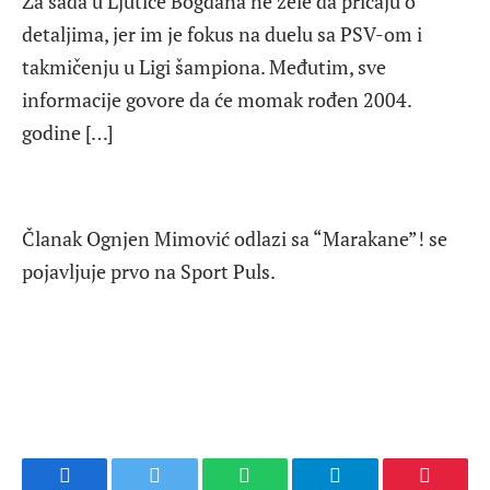
Za sada u Ljutice Bogdana ne žele da pričaju o
detaljima, jer im je fokus na duelu sa PSV-om i
takmičenju u Ligi šampiona. Međutim, sve
informacije govore da će momak rođen 2004.
godine […]
Članak Ognjen Mimović odlazi sa “Marakane”! se
pojavljuje prvo na Sport Puls.