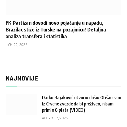
FK Partizan dovodi novo pojačanje u napadu,
Brazilac stiže iz Turske na pozajmicu! Detaljna
analiza transfera i statistika
ЈУН 29, 2026
NAJNOVIJE
Darko Rajaković otvorio dušu: Otišao sam
iz Crvene zvezde da bi preživeo, nisam
primio 8 plata (VIDEO)
АВГУСТ 7, 2026