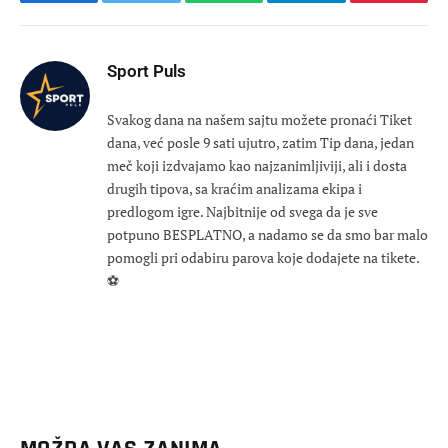
Facebook
Twitter
WhatsApp
Telegram
Pinteres
Sport Puls
Svakog dana na našem sajtu možete pronaći Tiket
dana, već posle 9 sati ujutro, zatim Tip dana, jedan
meč koji izdvajamo kao najzanimljiviji, ali i dosta
drugih tipova, sa kraćim analizama ekipa i
predlogom igre. Najbitnije od svega da je sve
potpuno BESPLATNO, a nadamo se da smo bar malo
pomogli pri odabiru parova koje dodajete na tikete.
⚽