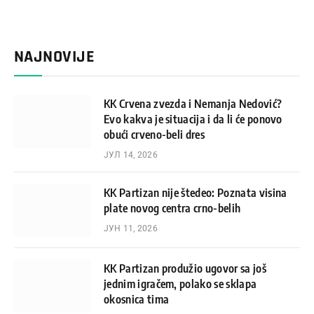
NAJNOVIJE
KK Crvena zvezda i Nemanja Nedović?
Evo kakva je situacija i da li će ponovo
obući crveno-beli dres
ЈУЛ 14, 2026
KK Partizan nije štedeo: Poznata visina
plate novog centra crno-belih
ЈУН 11, 2026
KK Partizan produžio ugovor sa još
jednim igračem, polako se sklapa
okosnica tima