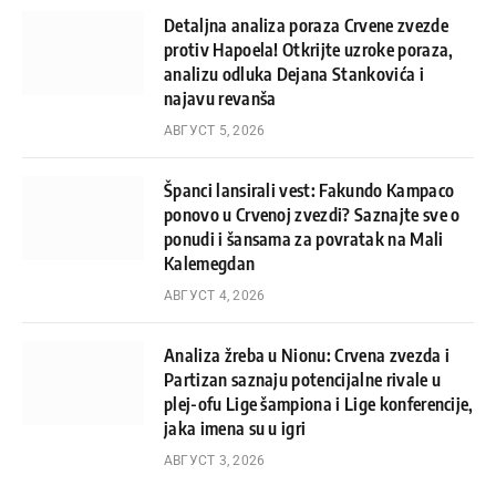
Detaljna analiza poraza Crvene zvezde
protiv Hapoela! Otkrijte uzroke poraza,
analizu odluka Dejana Stankovića i
najavu revanša
АВГУСТ 5, 2026
Španci lansirali vest: Fakundo Kampaco
ponovo u Crvenoj zvezdi? Saznajte sve o
ponudi i šansama za povratak na Mali
Kalemegdan
АВГУСТ 4, 2026
Analiza žreba u Nionu: Crvena zvezda i
Partizan saznaju potencijalne rivale u
plej-ofu Lige šampiona i Lige konferencije,
jaka imena su u igri
АВГУСТ 3, 2026