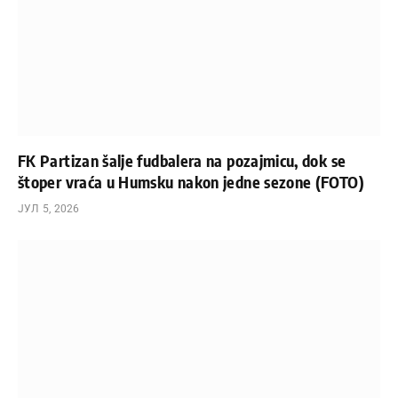
FK Partizan šalje fudbalera na pozajmicu, dok se
štoper vraća u Humsku nakon jedne sezone (FOTO)
ЈУЛ 5, 2026