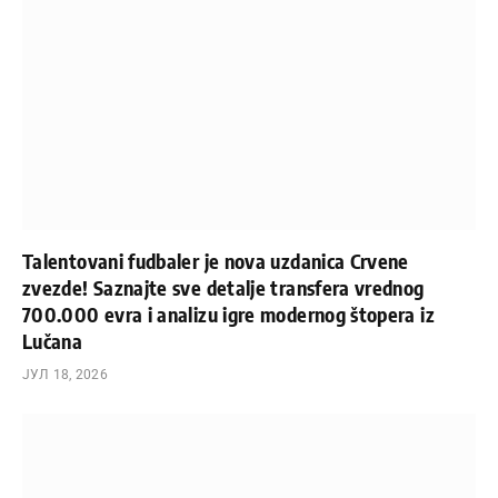
Talentovani fudbaler je nova uzdanica Crvene
zvezde! Saznajte sve detalje transfera vrednog
700.000 evra i analizu igre modernog štopera iz
Lučana
ЈУЛ 18, 2026