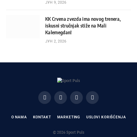
ЈУН 9, 2026
KK Crvena zvezda ima novog trenera,
iskusni stručnjak stiže na Mali
Kalemegdan!
ЈУН 2, 2026
Facebook
X
Instagram
Pinterest
(Twitter)
O NAMA
KONTAKT
MARKETING
USLOVI KORIŠĆENJA
© 2026 Sport Puls