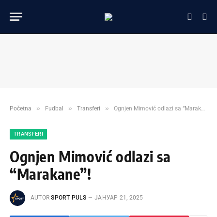
»
»
»
Početna
Fudbal
Transferi
Ognjen Mimović odlazi sa “Marakane”!
TRANSFERI
Ognjen Mimović odlazi sa
“Marakane”!
AUTOR
SPORT PULS
ЈАНУАР 21, 2025