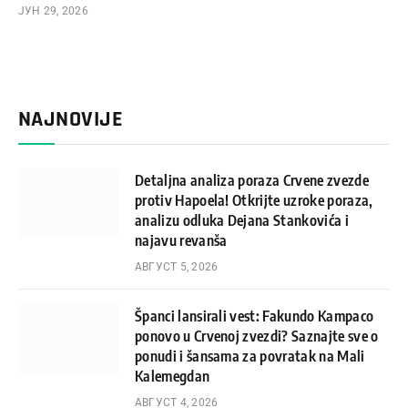
ЈУН 29, 2026
NAJNOVIJE
Detaljna analiza poraza Crvene zvezde
protiv Hapoela! Otkrijte uzroke poraza,
analizu odluka Dejana Stankovića i
najavu revanša
АВГУСТ 5, 2026
Španci lansirali vest: Fakundo Kampaco
ponovo u Crvenoj zvezdi? Saznajte sve o
ponudi i šansama za povratak na Mali
Kalemegdan
АВГУСТ 4, 2026