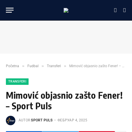
»
»
»
Početna
Fudbal
Transferi
Mimović objasnio zašto Fener! – Sport Puls
TRANSFERI
Mimović objasnio zašto Fener!
– Sport Puls
AUTOR
SPORT PULS
ФЕБРУАР 4, 2025