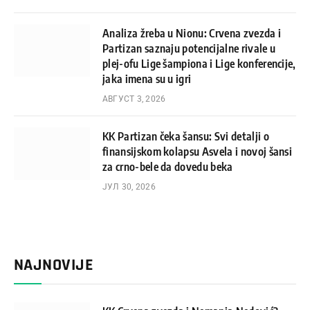
Analiza žreba u Nionu: Crvena zvezda i
Partizan saznaju potencijalne rivale u
plej-ofu Lige šampiona i Lige konferencije,
jaka imena su u igri
АВГУСТ 3, 2026
KK Partizan čeka šansu: Svi detalji o
finansijskom kolapsu Asvela i novoj šansi
za crno-bele da dovedu beka
ЈУЛ 30, 2026
NAJNOVIJE