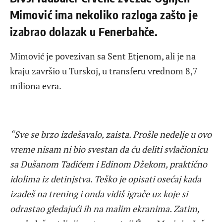
Mimović ima nekoliko razloga zašto je
izabrao dolazak u Fenerbahče.
Mimović je povezivan sa Sent Etjenom, ali je na
kraju završio u Turskoj, u transferu vrednom 8,7
miliona evra.
“Sve se brzo izdešavalo, zaista. Prošle nedelje u ovo
vreme nisam ni bio svestan da ću deliti svlačionicu
sa Dušanom Tadićem i Edinom Džekom, praktično
idolima iz detinjstva. Teško je opisati osećaj kada
izađeš na trening i onda vidiš igrače uz koje si
odrastao gledajući ih na malim ekranima. Zatim,