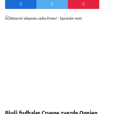
Bivši fudbaler Crvene zvezde Ognjen