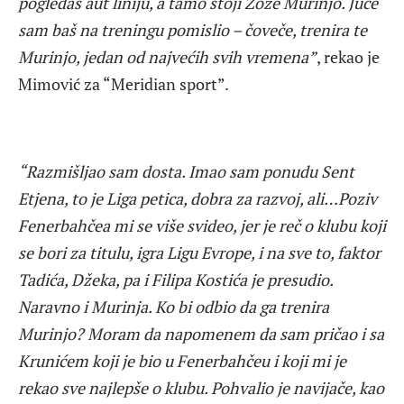
pogledaš aut liniju, a tamo stoji Žoze Murinjo. Juče
sam baš na treningu pomislio – čoveče, trenira te
Murinjo, jedan od najvećih svih vremena”
, rekao je
Mimović za “Meridian sport”.
“Razmišljao sam dosta. Imao sam ponudu Sent
Etjena, to je Liga petica, dobra za razvoj, ali…Poziv
Fenerbahčea mi se više svideo, jer je reč o klubu koji
se bori za titulu, igra Ligu Evrope, i na sve to, faktor
Tadića, Džeka, pa i Filipa Kostića je presudio.
Naravno i Murinja. Ko bi odbio da ga trenira
Murinjo? Moram da napomenem da sam pričao i sa
Krunićem koji je bio u Fenerbahčeu i koji mi je
rekao sve najlepše o klubu. Pohvalio je navijače, kao