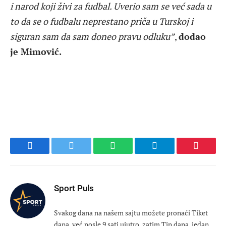
i narod koji živi za fudbal. Uverio sam se već sada u
to da se o fudbalu neprestano priča u Turskoj i
siguran sam da sam doneo pravu odluku”
,
dodao
je Mimović.
Facebook
Twitter
WhatsApp
Telegram
Pinteres
Sport Puls
Svakog dana na našem sajtu možete pronaći Tiket
dana, već posle 9 sati ujutro, zatim Tip dana, jedan