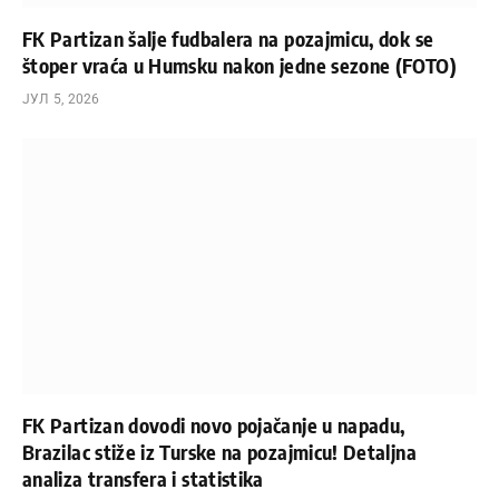
FK Partizan šalje fudbalera na pozajmicu, dok se
štoper vraća u Humsku nakon jedne sezone (FOTO)
ЈУЛ 5, 2026
FK Partizan dovodi novo pojačanje u napadu,
Brazilac stiže iz Turske na pozajmicu! Detaljna
analiza transfera i statistika