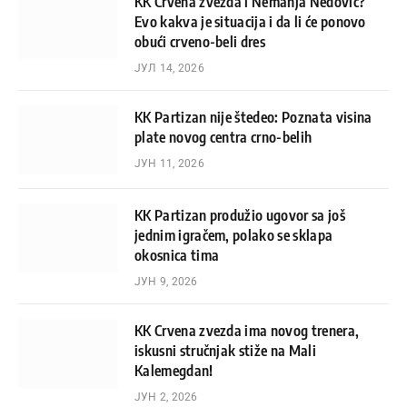
KK Crvena zvezda i Nemanja Nedović?
Evo kakva je situacija i da li će ponovo
obući crveno-beli dres
ЈУЛ 14, 2026
KK Partizan nije štedeo: Poznata visina
plate novog centra crno-belih
ЈУН 11, 2026
KK Partizan produžio ugovor sa još
jednim igračem, polako se sklapa
okosnica tima
ЈУН 9, 2026
KK Crvena zvezda ima novog trenera,
iskusni stručnjak stiže na Mali
Kalemegdan!
ЈУН 2, 2026