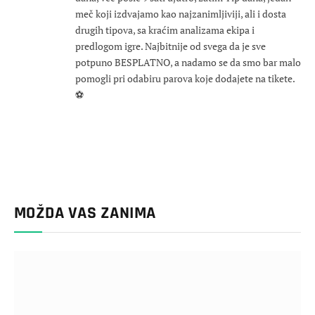
meč koji izdvajamo kao najzanimljiviji, ali i dosta
drugih tipova, sa kraćim analizama ekipa i
predlogom igre. Najbitnije od svega da je sve
potpuno BESPLATNO, a nadamo se da smo bar malo
pomogli pri odabiru parova koje dodajete na tikete.
⚽
MOŽDA VAS ZANIMA