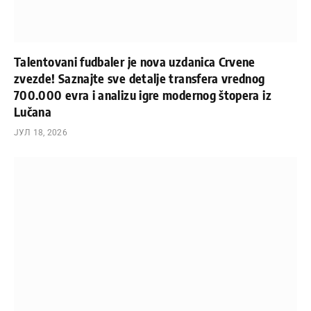
Talentovani fudbaler je nova uzdanica Crvene
zvezde! Saznajte sve detalje transfera vrednog
700.000 evra i analizu igre modernog štopera iz
Lučana
ЈУЛ 18, 2026