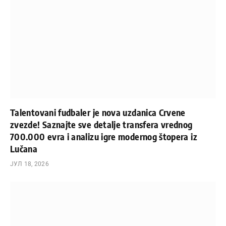
Talentovani fudbaler je nova uzdanica Crvene
zvezde! Saznajte sve detalje transfera vrednog
700.000 evra i analizu igre modernog štopera iz
Lučana
ЈУЛ 18, 2026