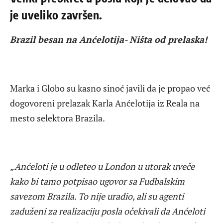
je uveliko završen.
Brazil besan na Anćelotija- Ništa od prelaska!
Marka i Globo su kasno sinoć javili da je propao već
dogovoreni prelazak Karla Anćelotija iz Reala na
mesto selektora Brazila.
„Anćeloti je u odleteo u London u utorak uveče
kako bi tamo potpisao ugovor sa Fudbalskim
savezom Brazila. To nije uradio, ali su agenti
zaduženi za realizaciju posla očekivali da Anćeloti