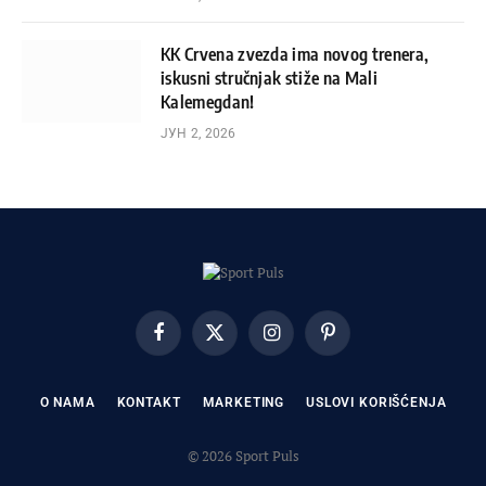
KK Crvena zvezda ima novog trenera,
iskusni stručnjak stiže na Mali
Kalemegdan!
ЈУН 2, 2026
Facebook
X
Instagram
Pinterest
(Twitter)
O NAMA
KONTAKT
MARKETING
USLOVI KORIŠĆENJA
© 2026 Sport Puls