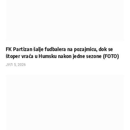
FK Partizan šalje fudbalera na pozajmicu, dok se
štoper vraća u Humsku nakon jedne sezone (FOTO)
ЈУЛ 5, 2026