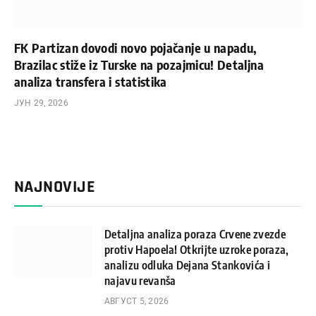
FK Partizan dovodi novo pojačanje u napadu,
Brazilac stiže iz Turske na pozajmicu! Detaljna
analiza transfera i statistika
ЈУН 29, 2026
NAJNOVIJE
Detaljna analiza poraza Crvene zvezde
protiv Hapoela! Otkrijte uzroke poraza,
analizu odluka Dejana Stankovića i
najavu revanša
АВГУСТ 5, 2026