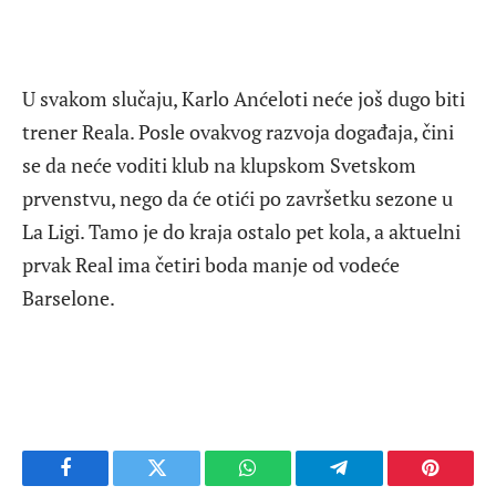
U svakom slučaju, Karlo Anćeloti neće još dugo biti
trener Reala. Posle ovakvog razvoja događaja, čini
se da neće voditi klub na klupskom Svetskom
prvenstvu, nego da će otići po završetku sezone u
La Ligi. Tamo je do kraja ostalo pet kola, a aktuelni
prvak Real ima četiri boda manje od vodeće
Barselone.
Facebook
Twitter
WhatsApp
Telegram
Pinteres