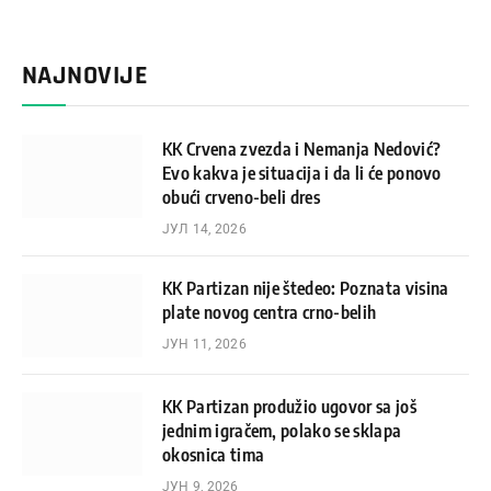
NAJNOVIJE
KK Crvena zvezda i Nemanja Nedović?
Evo kakva je situacija i da li će ponovo
obući crveno-beli dres
ЈУЛ 14, 2026
KK Partizan nije štedeo: Poznata visina
plate novog centra crno-belih
ЈУН 11, 2026
KK Partizan produžio ugovor sa još
jednim igračem, polako se sklapa
okosnica tima
ЈУН 9, 2026