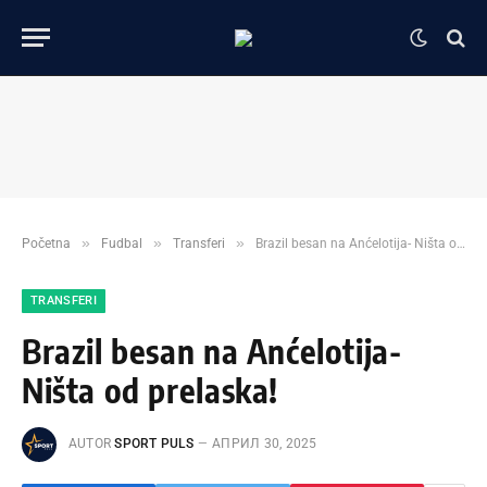
»
»
»
Početna
Fudbal
Transferi
Brazil besan na Anćelotija- Ništa od prelaska!
TRANSFERI
Brazil besan na Anćelotija-
Ništa od prelaska!
AUTOR
SPORT PULS
АПРИЛ 30, 2025