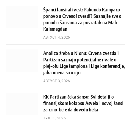
Španci lansirali vest: Fakundo Kampaco
ponovo u Crvenoj zvezdi? Saznajte sve o
ponudi i šansama za povratak na Mali
Kalemegdan
АВГУСТ 4, 2026
Analiza žreba u Nionu: Crvena zvezda i
Partizan saznaju potencijalne rivale u
plej-ofu Lige šampiona i Lige konferencije,
jaka imena su u igri
АВГУСТ 3, 2026
KK Partizan čeka šansu: Svi detalji o
finansijskom kolapsu Asvela i novoj šansi
za crno-bele da dovedu beka
ЈУЛ 30, 2026