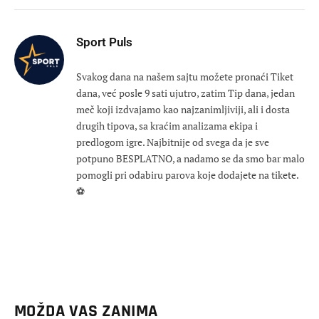
Sport Puls
Svakog dana na našem sajtu možete pronaći Tiket
dana, već posle 9 sati ujutro, zatim Tip dana, jedan
meč koji izdvajamo kao najzanimljiviji, ali i dosta
drugih tipova, sa kraćim analizama ekipa i
predlogom igre. Najbitnije od svega da je sve
potpuno BESPLATNO, a nadamo se da smo bar malo
pomogli pri odabiru parova koje dodajete na tikete.
⚽
MOŽDA VAS ZANIMA