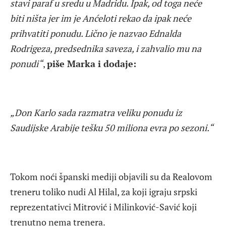
stavi paraf u sredu u Madridu. Ipak, od toga neće
biti ništa jer im je Anćeloti rekao da ipak neće
prihvatiti ponudu. Lično je nazvao Ednalda
Rodrigeza, predsednika saveza, i zahvalio mu na
ponudi“
,
piše Marka i dodaje:
„Don Karlo sada razmatra veliku ponudu iz
Saudijske Arabije tešku 50 miliona evra po sezoni.“
Tokom noći španski mediji objavili su da Realovom
treneru toliko nudi Al Hilal, za koji igraju srpski
reprezentativci Mitrović i Milinković-Savić koji
trenutno nema trenera.