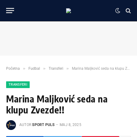
»
»
»
Početna
Fudbal
Transferi
Marina Maljković seda na klupu Zvezde!!
TRANSFERI
Marina Maljković seda na
klupu Zvezde!!
AUTOR
SPORT PULS
МАЈ 8, 2025