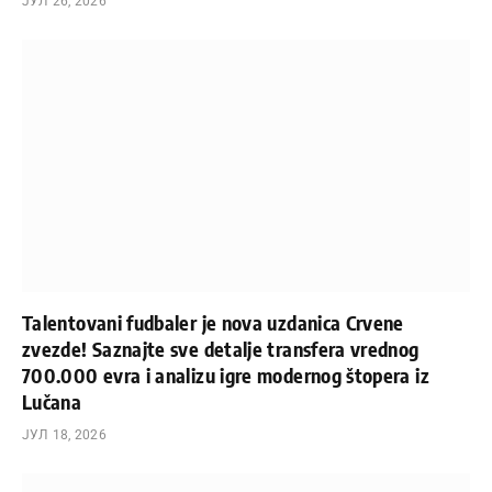
ЈУЛ 26, 2026
Talentovani fudbaler je nova uzdanica Crvene
zvezde! Saznajte sve detalje transfera vrednog
700.000 evra i analizu igre modernog štopera iz
Lučana
ЈУЛ 18, 2026