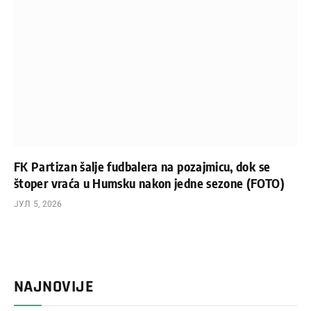
FK Partizan šalje fudbalera na pozajmicu, dok se
štoper vraća u Humsku nakon jedne sezone (FOTO)
ЈУЛ 5, 2026
NAJNOVIJE