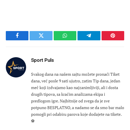
Facebook
Twitter
WhatsApp
Telegram
Pinteres
Sport Puls
Svakog dana na našem sajtu možete pronaći Tiket
dana, već posle 9 sati ujutro, zatim Tip dana, jedan
meč koji izdvajamo kao najzanimljiviji, ali i dosta
drugih tipova, sa kraćim analizama ekipa i
predlogom igre. Najbitnije od svega da je sve
potpuno BESPLATNO, a nadamo se da smo bar malo
pomogli pri odabiru parova koje dodajete na tikete.
⚽