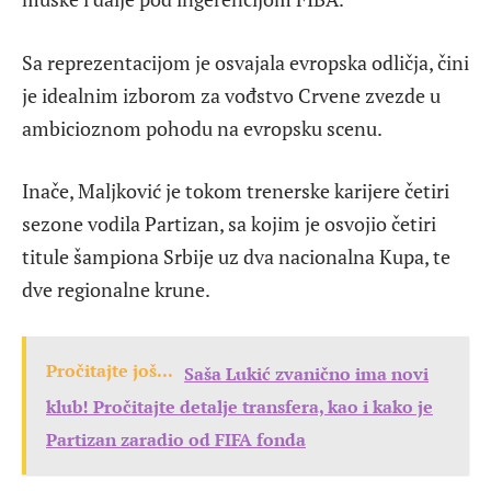
Sa reprezentacijom je osvajala evropska odličja, čini
je idealnim izborom za vođstvo Crvene zvezde u
ambicioznom pohodu na evropsku scenu.
Inače, Maljković je tokom trenerske karijere četiri
sezone vodila Partizan, sa kojim je osvojio četiri
titule šampiona Srbije uz dva nacionalna Kupa, te
dve regionalne krune.
Pročitajte još...
Saša Lukić zvanično ima novi
klub! Pročitajte detalje transfera, kao i kako je
Partizan zaradio od FIFA fonda