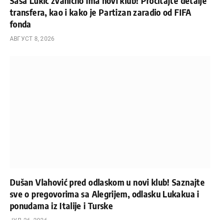
Saša Lukić zvanično ima novi klub! Pročitajte detalje
transfera, kao i kako je Partizan zaradio od FIFA
fonda
АВГУСТ 8, 2026
Dušan Vlahović pred odlaskom u novi klub! Saznajte
sve o pregovorima sa Alegrijem, odlasku Lukakua i
ponudama iz Italije i Turske