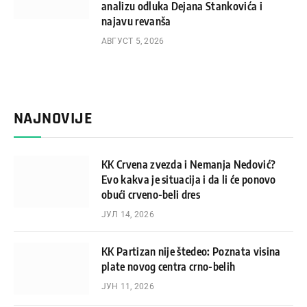
analizu odluka Dejana Stankovića i
najavu revanša
АВГУСТ 5, 2026
NAJNOVIJE
KK Crvena zvezda i Nemanja Nedović?
Evo kakva je situacija i da li će ponovo
obući crveno-beli dres
ЈУЛ 14, 2026
KK Partizan nije štedeo: Poznata visina
plate novog centra crno-belih
ЈУН 11, 2026