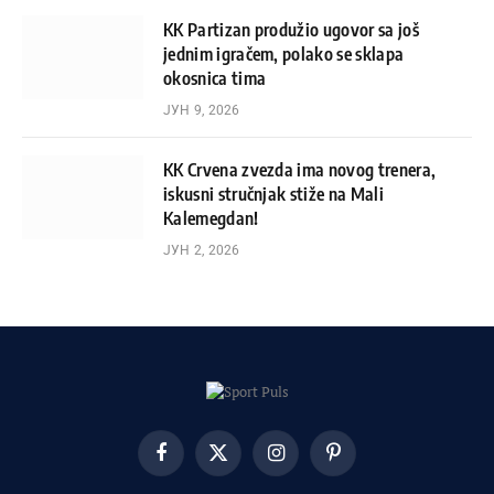
KK Partizan produžio ugovor sa još
jednim igračem, polako se sklapa
okosnica tima
ЈУН 9, 2026
KK Crvena zvezda ima novog trenera,
iskusni stručnjak stiže na Mali
Kalemegdan!
ЈУН 2, 2026
Facebook
X
Instagram
Pinterest
(Twitter)