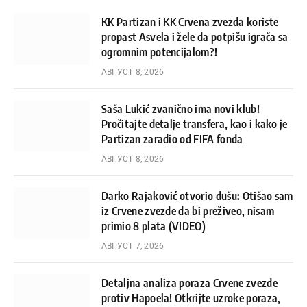
KK Partizan i KK Crvena zvezda koriste
propast Asvela i žele da potpišu igrača sa
ogromnim potencijalom?!
АВГУСТ 8, 2026
Saša Lukić zvanično ima novi klub!
Pročitajte detalje transfera, kao i kako je
Partizan zaradio od FIFA fonda
АВГУСТ 8, 2026
Darko Rajaković otvorio dušu: Otišao sam
iz Crvene zvezde da bi preživeo, nisam
primio 8 plata (VIDEO)
АВГУСТ 7, 2026
Detaljna analiza poraza Crvene zvezde
protiv Hapoela! Otkrijte uzroke poraza,