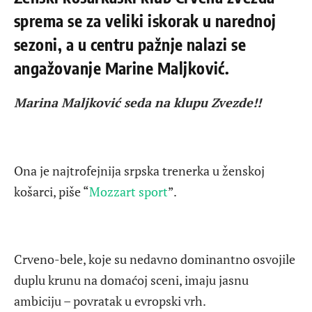
sprema se za veliki iskorak u narednoj
sezoni, a u centru pažnje nalazi se
angažovanje Marine Maljković.
Marina Maljković seda na klupu Zvezde!!
Ona je najtrofejnija srpska trenerka u ženskoj
košarci, piše “
Mozzart sport
”.
Crveno-bele, koje su nedavno dominantno osvojile
duplu krunu na domaćoj sceni, imaju jasnu
ambiciju – povratak u evropski vrh.