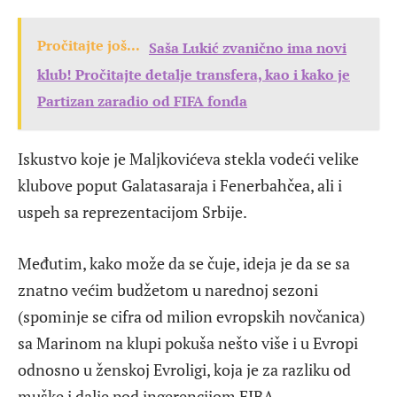
Pročitajte još...
Saša Lukić zvanično ima novi
klub! Pročitajte detalje transfera, kao i kako je
Partizan zaradio od FIFA fonda
Iskustvo koje je Maljkovićeva stekla vodeći velike
klubove poput Galatasaraja i Fenerbahčea, ali i
uspeh sa reprezentacijom Srbije.
Međutim, kako može da se čuje, ideja je da se sa
znatno većim budžetom u narednoj sezoni
(spominje se cifra od milion evropskih novčanica)
sa Marinom na klupi pokuša nešto više i u Evropi
odnosno u ženskoj Evroligi, koja je za razliku od
muške i dalje pod ingerencijom FIBA.