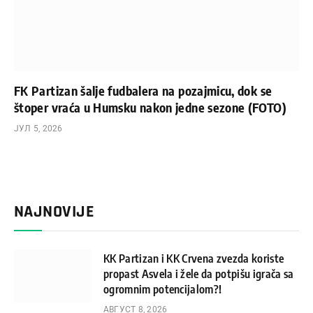
FK Partizan šalje fudbalera na pozajmicu, dok se
štoper vraća u Humsku nakon jedne sezone (FOTO)
ЈУЛ 5, 2026
NAJNOVIJE
KK Partizan i KK Crvena zvezda koriste
propast Asvela i žele da potpišu igrača sa
ogromnim potencijalom?!
АВГУСТ 8, 2026