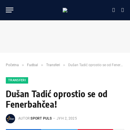
»
»
»
Početna
Fudbal
Transferi
Dušan Tadić oprostio se od Fenerbahčea!
TRANSFERI
Dušan Tadić oprostio se od
Fenerbahčea!
AUTOR
SPORT PULS
ЈУН 2, 2025