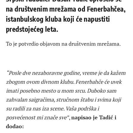
na društvenim mrežama od Fenerbahčea,
istanbulskog kluba koji će napustiti
predstojećeg leta.
To je potvrdio objavom na društvenim mrežama.
“Posle dve nezaboravne godine, vreme je da kažem
zbogom ovom divnom klubu. Fenerbahče će uvek
imati posebno mesto u mom srcu. Duboko sam
zahvalan saigračima, stručnom štabu i svima koji
su radili za nas iza scene. Vaša podrška i
posvećenost mi znače sve”
,
napisao je Tadić i
dodao: