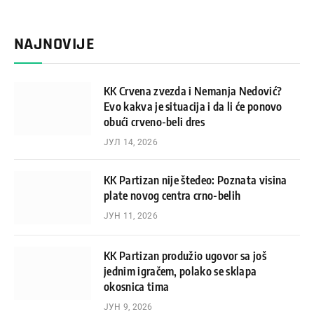
NAJNOVIJE
KK Crvena zvezda i Nemanja Nedović?
Evo kakva je situacija i da li će ponovo
obući crveno-beli dres
ЈУЛ 14, 2026
KK Partizan nije štedeo: Poznata visina
plate novog centra crno-belih
ЈУН 11, 2026
KK Partizan produžio ugovor sa još
jednim igračem, polako se sklapa
okosnica tima
ЈУН 9, 2026