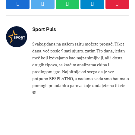
Facebook
Twitter
WhatsApp
Telegram
Pinteres
Sport Puls
Svakog dana na našem sajtu možete pronaći Tiket
dana, već posle 9 sati ujutro, zatim Tip dana, jedan
meč koji izdvajamo kao najzanimljiviji, ali i dosta
drugih tipova, sa kraćim analizama ekipa i
predlogom igre. Najbitnije od svega da je sve
potpuno BESPLATNO, a nadamo se da smo bar malo
pomogli pri odabiru parova koje dodajete na tikete.
⚽