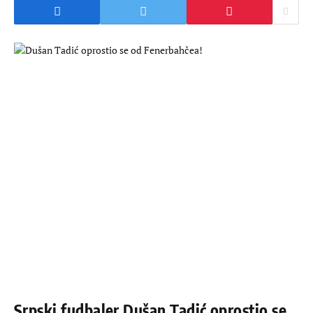
Srpski fudbaler Dušan Tadić oprostio se