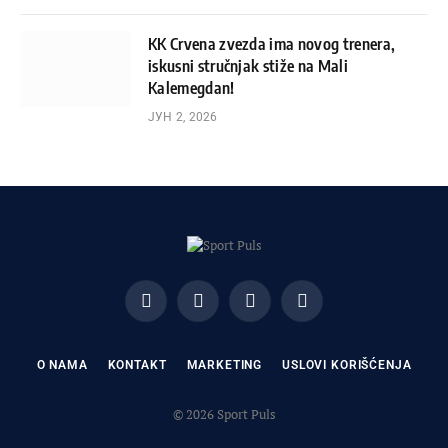
KK Crvena zvezda ima novog trenera,
iskusni stručnjak stiže na Mali
Kalemegdan!
ЈУН 2, 2026
Facebook
X
Instagram
Pinterest
(Twitter)
O NAMA
KONTAKT
MARKETING
USLOVI KORIŠĆENJA
© 2026 Sport Puls