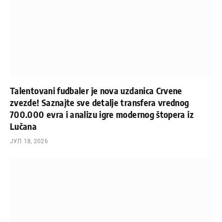
Talentovani fudbaler je nova uzdanica Crvene
zvezde! Saznajte sve detalje transfera vrednog
700.000 evra i analizu igre modernog štopera iz
Lučana
ЈУЛ 18, 2026