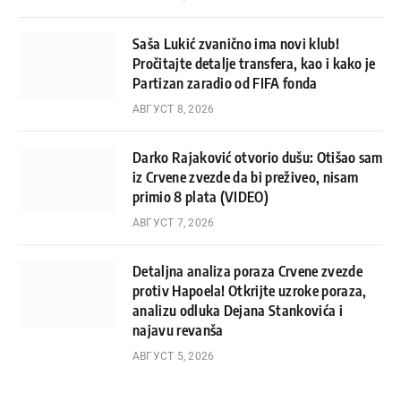
Saša Lukić zvanično ima novi klub!
Pročitajte detalje transfera, kao i kako je
Partizan zaradio od FIFA fonda
АВГУСТ 8, 2026
Darko Rajaković otvorio dušu: Otišao sam
iz Crvene zvezde da bi preživeo, nisam
primio 8 plata (VIDEO)
АВГУСТ 7, 2026
Detaljna analiza poraza Crvene zvezde
protiv Hapoela! Otkrijte uzroke poraza,
analizu odluka Dejana Stankovića i
najavu revanša
АВГУСТ 5, 2026