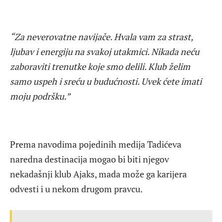
“Za neverovatne navijače. Hvala vam za strast,
ljubav i energiju na svakoj utakmici. Nikada neću
zaboraviti trenutke koje smo delili. Klub želim
samo uspeh i sreću u budućnosti. Uvek ćete imati
moju podršku.”
Prema navodima pojedinih medija Tadićeva
naredna destinacija mogao bi biti njegov
nekadašnji klub Ajaks, mada može ga karijera
odvesti i u nekom drugom pravcu.