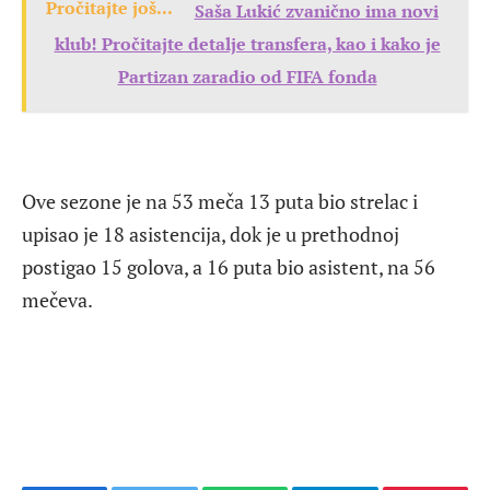
Pročitajte još...
Saša Lukić zvanično ima novi
klub! Pročitajte detalje transfera, kao i kako je
Partizan zaradio od FIFA fonda
Ove sezone je na 53 meča 13 puta bio strelac i
upisao je 18 asistencija, dok je u prethodnoj
postigao 15 golova, a 16 puta bio asistent, na 56
mečeva.