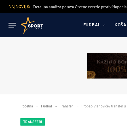
NAJNOVIJE:
FUDBAL
KOŠA
»
»
»
Početna
Fudbal
Transferi
Propao Vlahovićev transfer u
TRANSFERI