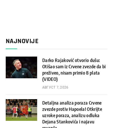
NAJNOVIJE
Darko Rajaković otvorio dušu:
Otišao sam iz Crvene zvezde da bi
preživeo, nisam primio 8 plata
(VIDEO)
АВГУСТ 7, 2026
Detaljna analiza poraza Crvene
zvezde protiv Hapoela! Otkrijte
uzroke poraza, analizu odluka
Dejana Stankovića i najavu