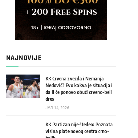
NAJNOVIJE
KK Crvena zvezda i Nemanja
Nedović? Evo kakva je situacija i
da li će ponovo obući crveno-beli
dres
ЈУЛ 14, 2026
KK Partizan nije štedeo: Poznata
visina plate novog centra crno-