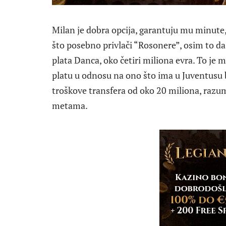
Milan je dobra opcija, garantuju mu minute
što posebno privlači “Rosonere”, osim to da 
plata Danca, oko četiri miliona evra. To je 
platu u odnosu na ono što ima u Juventusu b
troškove transfera od oko 20 miliona, razum
metama.