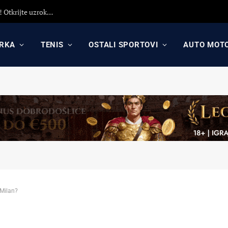
Detaljna analiza poraza Crvene zvezde protiv Hapoela! Otkrijte uzroke poraza, analizu odluka Dejana Stankovića i najavu revanša
RKA
TENIS
OSTALI SPORTOVI
AUTO MOT
 Milan?