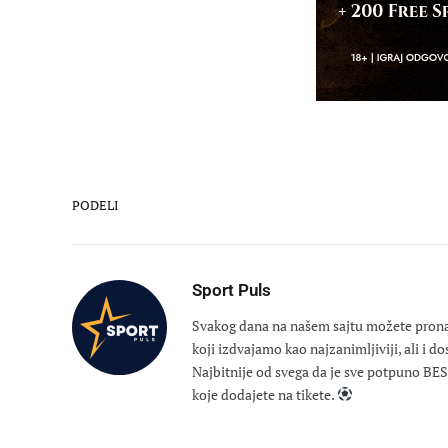
PODELI
Sport Puls
Svakog dana na našem sajtu možete pronaći
koji izdvajamo kao najzanimljiviji, ali i d
Najbitnije od svega da je sve potpuno B
koje dodajete na tikete.