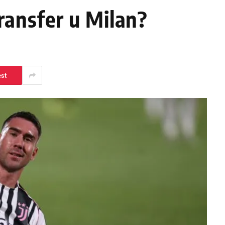
ransfer u Milan?
est