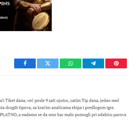
Facebook
Twitter
WhatsApp
Telegram
Pinterest
 Tiket dana, već posle 9 sati ujutro, zatim Tip dana, jedan meč
osta drugih tipova, sa kraćim analizama ekipa i predlogom igre.
ESPLATNO, a nadamo se da smo bar malo pomogli pri odabiru parova