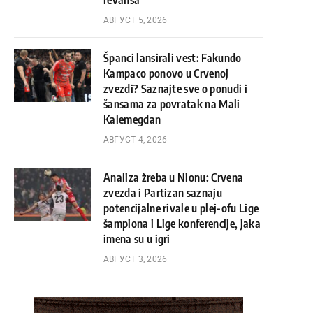
revanša
АВГУСТ 5, 2026
Španci lansirali vest: Fakundo
Kampaco ponovo u Crvenoj
zvezdi? Saznajte sve o ponudi i
šansama za povratak na Mali
Kalemegdan
АВГУСТ 4, 2026
Analiza žreba u Nionu: Crvena
zvezda i Partizan saznaju
potencijalne rivale u plej-ofu Lige
šampiona i Lige konferencije, jaka
imena su u igri
АВГУСТ 3, 2026