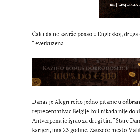
Čak i da ne završe posao u Engleskoj, druga o
Leverkuzena.
Danas je Alegri rešio jedno pitanje u odbran
reprezentativac Belgije koji nikada nije do
Antverpena je igrao za drugi tim “Stare Dam
karijeri, ima 23 godine. Zauzeće mesto Malika