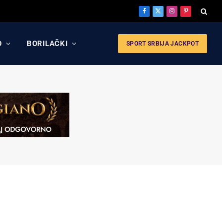
Facebook
X
Instagram
Pinterest
(Twitter)
O
BORILAČKI
SPORT SRBIJA JACKPOT