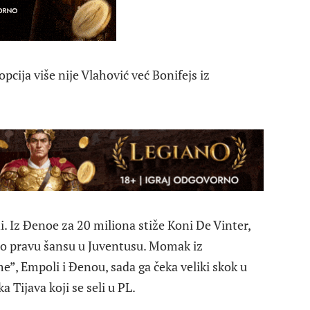
pcija više nije Vlahović već Bonifejs iz
i. Iz Đenoe za 20 miliona stiže Koni De Vinter,
bio pravu šansu u Juventusu. Momak iz
e”, Empoli i Đenou, sada ga čeka veliki skok u
 Tijava koji se seli u PL.