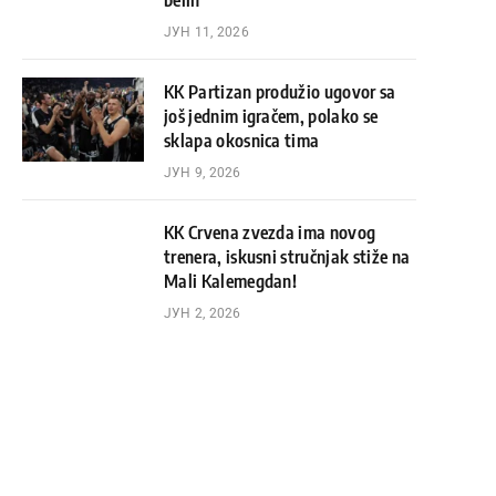
belih
ЈУН 11, 2026
KK Partizan produžio ugovor sa
još jednim igračem, polako se
sklapa okosnica tima
ЈУН 9, 2026
KK Crvena zvezda ima novog
trenera, iskusni stručnjak stiže na
Mali Kalemegdan!
ЈУН 2, 2026