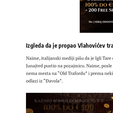
Izgleda da je propao Vlahovićev tr
Naime, italijanski mediji pišu da je Igli Tare
Junajted pustio na pozajmicu. Naime, posle
nema mesta na “Old Trafordu” i prema neki
odlazi iz “Đavola”.