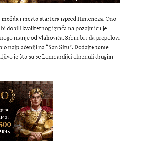
, možda i mesto startera ispred Himeneza. Ono
bi dobili kvalitetnog igrača na pozajmicu je
mnogo manje od Vlahovića. Srbin bi i da prepolovi
io najplaćeniji na “San Siru”. Dodajte tome
ljivo je što su se Lombardijci okrenuli drugim