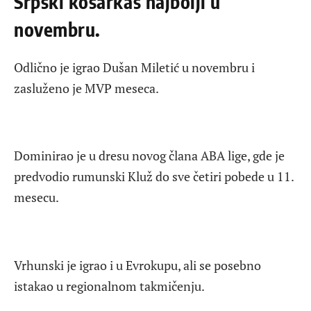
Srpski košarkaš najbolji u
novembru.
Odlično je igrao Dušan Miletić u novembru i
zasluženo je MVP meseca.
Dominirao je u dresu novog člana ABA lige, gde je
predvodio rumunski Kluž do sve četiri pobede u 11.
mesecu.
Vrhunski je igrao i u Evrokupu, ali se posebno
istakao u regionalnom takmičenju.