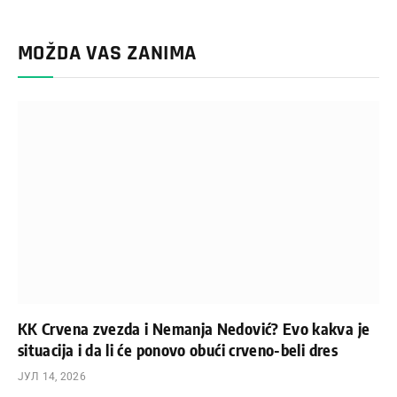
MOŽDA VAS ZANIMA
KK Crvena zvezda i Nemanja Nedović? Evo kakva je
situacija i da li će ponovo obući crveno-beli dres
ЈУЛ 14, 2026