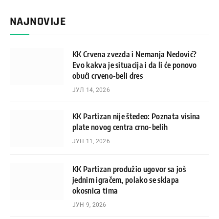
NAJNOVIJE
KK Crvena zvezda i Nemanja Nedović?
Evo kakva je situacija i da li će ponovo
obući crveno-beli dres
ЈУЛ 14, 2026
KK Partizan nije štedeo: Poznata visina
plate novog centra crno-belih
ЈУН 11, 2026
KK Partizan produžio ugovor sa još
jednim igračem, polako se sklapa
okosnica tima
ЈУН 9, 2026