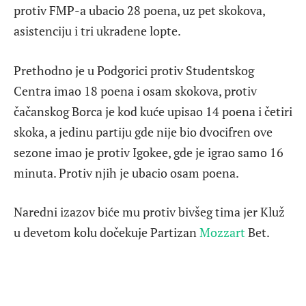
protiv FMP-a ubacio 28 poena, uz pet skokova,
asistenciju i tri ukradene lopte.
Prethodno je u Podgorici protiv Studentskog
Centra imao 18 poena i osam skokova, protiv
čačanskog Borca je kod kuće upisao 14 poena i četiri
skoka, a jedinu partiju gde nije bio dvocifren ove
sezone imao je protiv Igokee, gde je igrao samo 16
minuta. Protiv njih je ubacio osam poena.
Naredni izazov biće mu protiv bivšeg tima jer Kluž
u devetom kolu dočekuje Partizan
Mozzart
Bet.