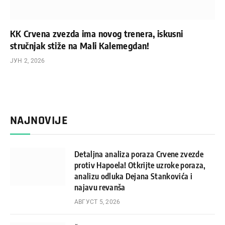
KK Crvena zvezda ima novog trenera, iskusni
stručnjak stiže na Mali Kalemegdan!
ЈУН 2, 2026
NAJNOVIJE
Detaljna analiza poraza Crvene zvezde
protiv Hapoela! Otkrijte uzroke poraza,
analizu odluka Dejana Stankovića i
najavu revanša
АВГУСТ 5, 2026