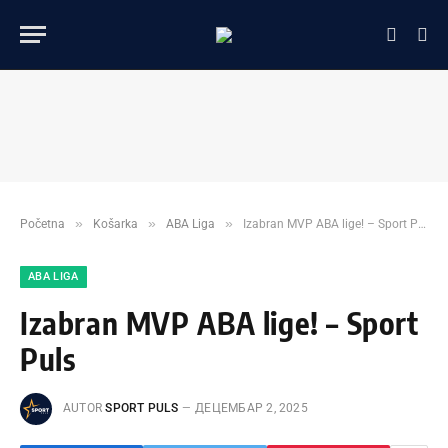
»
»
»
Početna
Košarka
ABA Liga
Izabran MVP ABA lige! – Sport Puls
ABA LIGA
Izabran MVP ABA lige! – Sport
Puls
AUTOR
SPORT PULS
ДЕЦЕМБАР 2, 2025