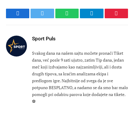
Facebook
Twitter
WhatsApp
Telegram
Pinteres
Sport Puls
Svakog dana na našem sajtu možete pronaći Tiket
dana, već posle 9 sati ujutro, zatim Tip dana, jedan
meč koji izdvajamo kao najzanimljiviji, ali i dosta
drugih tipova, sa kraćim analizama ekipa i
predlogom igre. Najbitnije od svega da je sve
potpuno BESPLATNO, a nadamo se da smo bar malo
pomogli pri odabiru parova koje dodajete na tikete.
⚽