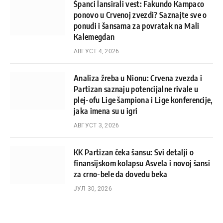
Španci lansirali vest: Fakundo Kampaco
ponovo u Crvenoj zvezdi? Saznajte sve o
ponudi i šansama za povratak na Mali
Kalemegdan
АВГУСТ 4, 2026
Analiza žreba u Nionu: Crvena zvezda i
Partizan saznaju potencijalne rivale u
plej-ofu Lige šampiona i Lige konferencije,
jaka imena su u igri
АВГУСТ 3, 2026
KK Partizan čeka šansu: Svi detalji o
finansijskom kolapsu Asvela i novoj šansi
za crno-bele da dovedu beka
ЈУЛ 30, 2026