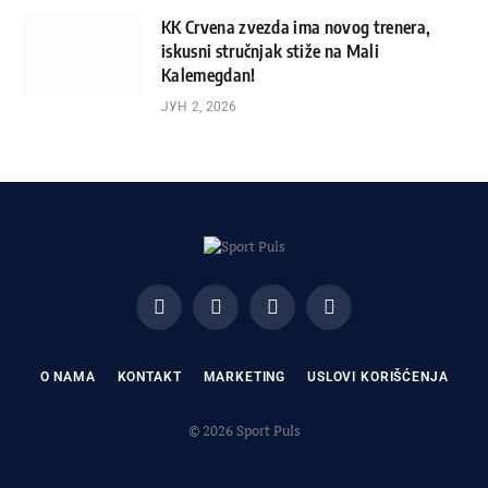
KK Crvena zvezda ima novog trenera,
iskusni stručnjak stiže na Mali
Kalemegdan!
ЈУН 2, 2026
Facebook
X
Instagram
Pinterest
(Twitter)
O NAMA
KONTAKT
MARKETING
USLOVI KORIŠĆENJA
© 2026 Sport Puls