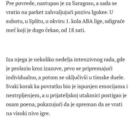
Pre povrede, nastupao je za Saragosu, a sada se
vratio na parket zahvaljujući pozivu Igokee. U
subotu, u Splitu, u okviru 1. kola ABA lige, odigraće
meč koji je dugo čekao, od 18 sati.
Iza njega je nekoliko nedelja intenzivnog rada, gde
je prolazio kroz izazove, prvo se pripremajući
individualno, a potom se uključivši u timske duele.
Svaki korak ka povratku bio je ispunjen emocijama i
nestrpljenjem, a u prijateljskoj utakmici postigao je
osam poena, pokazujući da je spreman da se vrati
na visoki nivo igre.