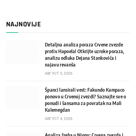
NAJNOVIJE
Detaljna analiza poraza Crvene zvezde
protiv Hapoela! Otkrijte uzroke poraza,
analizu odluka Dejana Stankovića i
najavu revanša
АВГУСТ 5, 2026
Španci lansirali vest: Fakundo Kampaco
ponovo u Crvenoj zvezdi? Saznajte sve o
ponudi i šansama za povratak na Mali
Kalemegdan
АВГУСТ 4, 2026
Analiza žreba u Nionu: Crvena zvezda i