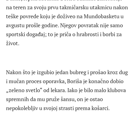
na teren za svoju prvu takmičarsku utakmicu nakon
teške povrede koju je doživeo na Mundobasketu u
avgustu prošle godine. Njegov povratak nije samo
sportski događaj; to je priča o hrabrosti i borbi za
život.
Nakon što je izgubio jedan bubreg i prošao kroz dug
i mučan proces oporavka, Boriša je konačno dobio
„zeleno svetlo“ od lekara. Iako je bilo malo klubova
spremnih da mu pruže šansu, on je ostao
nepokolebljiv u svojoj strasti prema košarci.