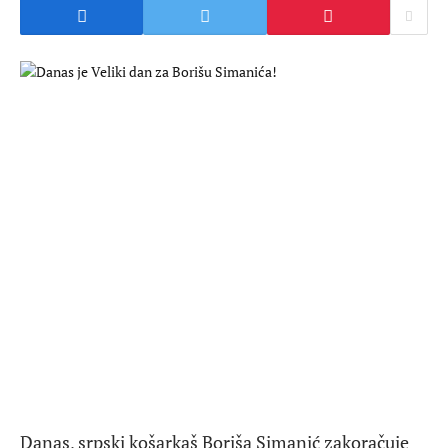
Danas, srpski košarkaš Boriša Simanić zakoračuje