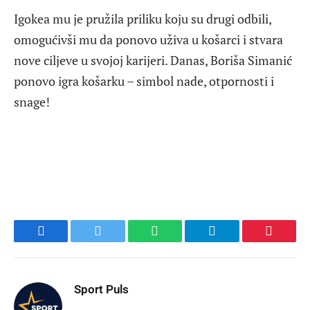
Igokea mu je pružila priliku koju su drugi odbili,
omogućivši mu da ponovo uživa u košarci i stvara
nove ciljeve u svojoj karijeri. Danas, Boriša Simanić
ponovo igra košarku – simbol nade, otpornosti i
snage!
Facebook
Twitter
WhatsApp
Telegram
Pinteres
Sport Puls