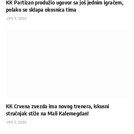
KK Partizan produžio ugovor sa još jednim igračem,
polako se sklapa okosnica tima
ЈУН 9, 2026
KK Crvena zvezda ima novog trenera, iskusni
stručnjak stiže na Mali Kalemegdan!
ЈУН 2, 2026