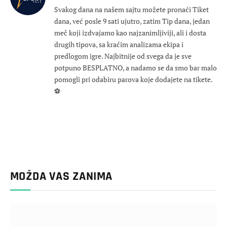
Svakog dana na našem sajtu možete pronaći Tiket
dana, već posle 9 sati ujutro, zatim Tip dana, jedan
meč koji izdvajamo kao najzanimljiviji, ali i dosta
drugih tipova, sa kraćim analizama ekipa i
predlogom igre. Najbitnije od svega da je sve
potpuno BESPLATNO, a nadamo se da smo bar malo
pomogli pri odabiru parova koje dodajete na tikete.
⚽
MOŽDA VAS ZANIMA