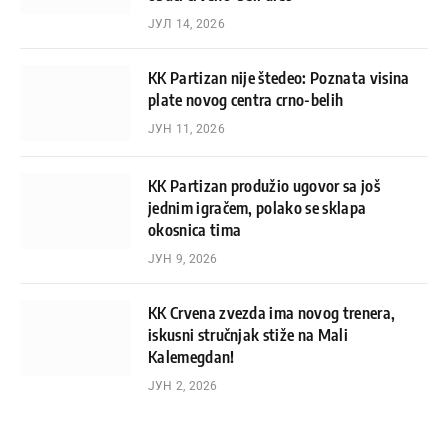
ЈУЛ 14, 2026
KK Partizan nije štedeo: Poznata visina
plate novog centra crno-belih
ЈУН 11, 2026
KK Partizan produžio ugovor sa još
jednim igračem, polako se sklapa
okosnica tima
ЈУН 9, 2026
KK Crvena zvezda ima novog trenera,
iskusni stručnjak stiže na Mali
Kalemegdan!
ЈУН 2, 2026