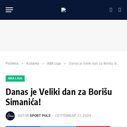
»
»
»
Početna
Košarka
ABA Liga
Danas je Veliki dan za Borišu Simanića!
ABA LIGA
Danas je Veliki dan za Borišu
Simanića!
AUTOR
SPORT PULS
СЕПТЕМБАР 21, 2024