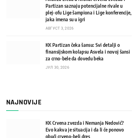
Partizan saznaju potencijalne rivale u
plej-ofu Lige šampiona i Lige konferencije,
jaka imena su u igri
АВГУСТ 3, 2026
KK Partizan čeka šansu: Svi detalji o
finansijskom kolapsu Asvela i novoj šansi
za crno-bele da dovedu beka
ЈУЛ 30, 2026
NAJNOVIJE
KK Crvena zvezda i Nemanja Nedović?
Evo kakva je situacija i da li će ponovo
obući crveno-beli dres