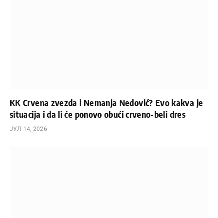
KK Crvena zvezda i Nemanja Nedović? Evo kakva je
situacija i da li će ponovo obući crveno-beli dres
ЈУЛ 14, 2026