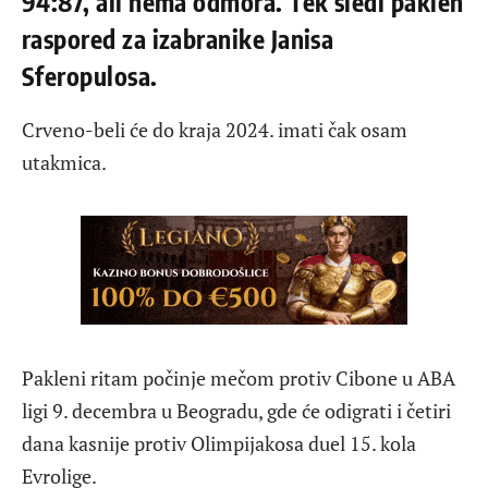
94:87, ali nema odmora. Tek sledi paklen
raspored za izabranike Janisa
Sferopulosa.
Crveno-beli će do kraja 2024. imati čak osam
utakmica.
Pakleni ritam počinje mečom protiv Cibone u ABA
ligi 9. decembra u Beogradu, gde će odigrati i četiri
dana kasnije protiv Olimpijakosa duel 15. kola
Evrolige.