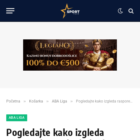
»
»
»
Početna
Košarka
ABA Liga
Pogledajte kako izgleda raspored Zvezde do kraja godine!
ABA LIGA
Pogledajte kako izgleda