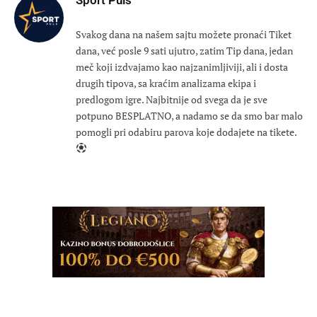
Svakog dana na našem sajtu možete pronaći Tiket
dana, već posle 9 sati ujutro, zatim Tip dana, jedan
meč koji izdvajamo kao najzanimljiviji, ali i dosta
drugih tipova, sa kraćim analizama ekipa i
predlogom igre. Najbitnije od svega da je sve
potpuno BESPLATNO, a nadamo se da smo bar malo
pomogli pri odabiru parova koje dodajete na tikete.