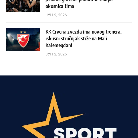
okosnica tima
ЈУН 9, 2026
KK Crvena zvezda ima novog trenera,
iskusni stručnjak stiže na Mali
Kalemegdan!
ЈУН 2, 2026