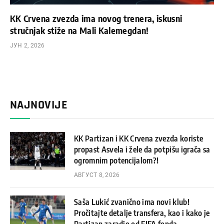
KK Crvena zvezda ima novog trenera, iskusni
stručnjak stiže na Mali Kalemegdan!
ЈУН 2, 2026
NAJNOVIJE
KK Partizan i KK Crvena zvezda koriste
propast Asvela i žele da potpišu igrača sa
ogromnim potencijalom?!
АВГУСТ 8, 2026
Saša Lukić zvanično ima novi klub!
Pročitajte detalje transfera, kao i kako je