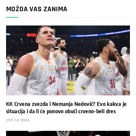
MOŽDA VAS ZANIMA
KK Crvena zvezda i Nemanja Nedović? Evo kakva je
situacija i da li će ponovo obući crveno-beli dres
ЈУЛ 14, 2026