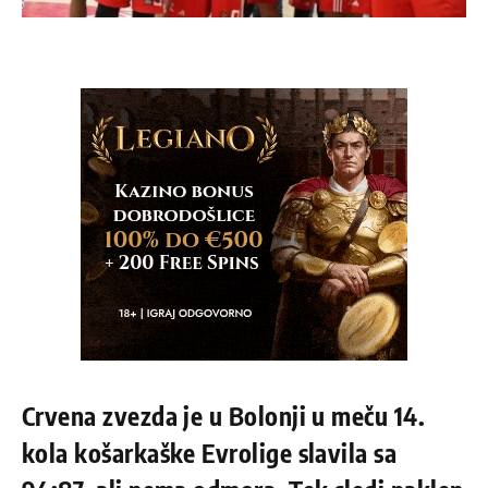
Crvena zvezda je u Bolonji u meču 14.
kola košarkaške Evrolige slavila sa