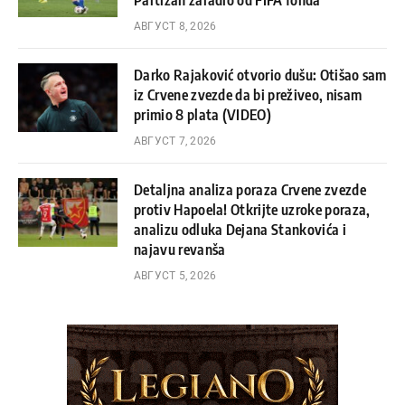
Partizan zaradio od FIFA fonda
АВГУСТ 8, 2026
Darko Rajaković otvorio dušu: Otišao sam
iz Crvene zvezde da bi preživeo, nisam
primio 8 plata (VIDEO)
АВГУСТ 7, 2026
Detaljna analiza poraza Crvene zvezde
protiv Hapoela! Otkrijte uzroke poraza,
analizu odluka Dejana Stankovića i
najavu revanša
АВГУСТ 5, 2026