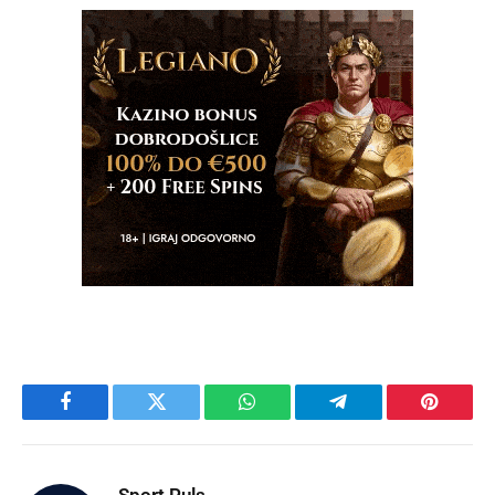
Facebook
Twitter
WhatsApp
Telegram
Pinteres
Sport Puls