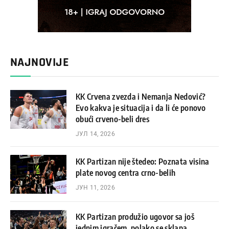
NAJNOVIJE
KK Crvena zvezda i Nemanja Nedović?
Evo kakva je situacija i da li će ponovo
obući crveno-beli dres
ЈУЛ 14, 2026
KK Partizan nije štedeo: Poznata visina
plate novog centra crno-belih
ЈУН 11, 2026
KK Partizan produžio ugovor sa još
jednim igračem, polako se sklapa