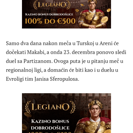
Samo dva dana nakon meča u Turskoj u Areni će
dočekati Makabi, a onda 23. decembra ponovo sledi
duel sa Partizanom. Ovoga puta je u pitanju meč u
regionalnoj ligi, a domaćin će biti kao i u duelu u
Evroligi tim Janisa Sferopulosa.