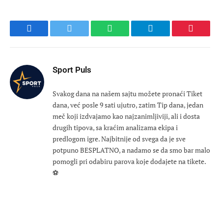
Facebook
Twitter
WhatsApp
Telegram
Pinteres
Sport Puls
Svakog dana na našem sajtu možete pronaći Tiket
dana, već posle 9 sati ujutro, zatim Tip dana, jedan
meč koji izdvajamo kao najzanimljiviji, ali i dosta
drugih tipova, sa kraćim analizama ekipa i
predlogom igre. Najbitnije od svega da je sve
potpuno BESPLATNO, a nadamo se da smo bar malo
pomogli pri odabiru parova koje dodajete na tikete.
⚽