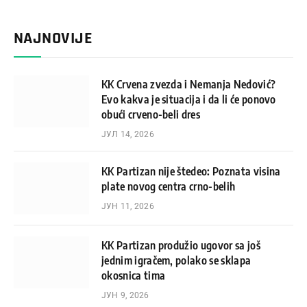
NAJNOVIJE
KK Crvena zvezda i Nemanja Nedović?
Evo kakva je situacija i da li će ponovo
obući crveno-beli dres
ЈУЛ 14, 2026
KK Partizan nije štedeo: Poznata visina
plate novog centra crno-belih
ЈУН 11, 2026
KK Partizan produžio ugovor sa još
jednim igračem, polako se sklapa
okosnica tima
ЈУН 9, 2026