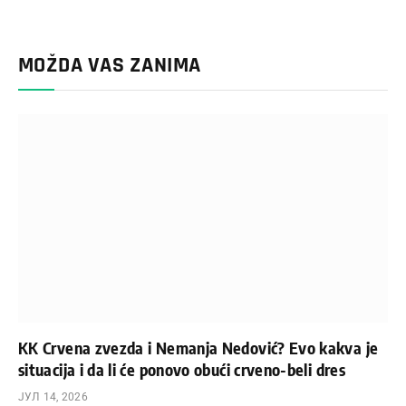
MOŽDA VAS ZANIMA
KK Crvena zvezda i Nemanja Nedović? Evo kakva je
situacija i da li će ponovo obući crveno-beli dres
ЈУЛ 14, 2026