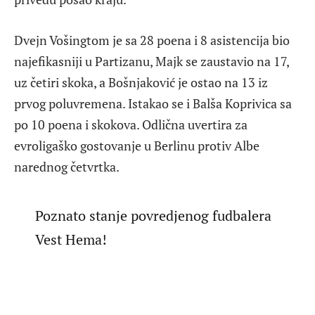
Dvejn Vošingtom je sa 28 poena i 8 asistencija bio
najefikasniji u Partizanu, Majk se zaustavio na 17,
uz četiri skoka, a Bošnjaković je ostao na 13 iz
prvog poluvremena. Istakao se i Balša Koprivica sa
po 10 poena i skokova. Odlična uvertira za
evroligaško gostovanje u Berlinu protiv Albe
narednog četvrtka.
Poznato stanje povredjenog fudbalera
Vest Hema!