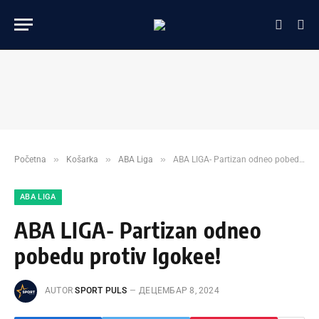
»
»
»
Početna
Košarka
ABA Liga
ABA LIGA- Partizan odneo pobedu protiv Igokee!
ABA LIGA
ABA LIGA- Partizan odneo
pobedu protiv Igokee!
AUTOR
SPORT PULS
ДЕЦЕМБАР 8, 2024