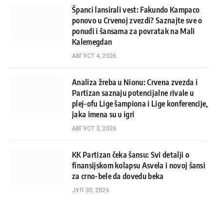
Španci lansirali vest: Fakundo Kampaco
ponovo u Crvenoj zvezdi? Saznajte sve o
ponudi i šansama za povratak na Mali
Kalemegdan
АВГУСТ 4, 2026
Analiza žreba u Nionu: Crvena zvezda i
Partizan saznaju potencijalne rivale u
plej-ofu Lige šampiona i Lige konferencije,
jaka imena su u igri
АВГУСТ 3, 2026
KK Partizan čeka šansu: Svi detalji o
finansijskom kolapsu Asvela i novoj šansi
za crno-bele da dovedu beka
ЈУЛ 30, 2026