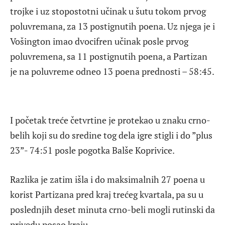
trojke i uz stopostotni učinak u šutu tokom prvog
poluvremana, za 13 postignutih poena. Uz njega je i
Vošington imao dvocifren učinak posle prvog
poluvremena, sa 11 postignutih poena, a Partizan
je na poluvreme odneo 13 poena prednosti – 58:45.
I početak treće četvrtine je protekao u znaku crno-
belih koji su do sredine tog dela igre stigli i do ”plus
23”- 74:51 posle pogotka Balše Koprivice.
Razlika je zatim išla i do maksimalnih 27 poena u
korist Partizana pred kraj trećeg kvartala, pa su u
poslednjih deset minuta crno-beli mogli rutinski da
privedu posao kraju.