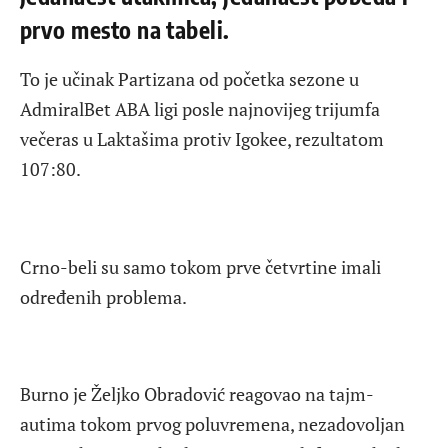
prvo mesto na tabeli.
To je učinak Partizana od početka sezone u
AdmiralBet ABA ligi posle najnovijeg trijumfa
večeras u Laktašima protiv Igokee, rezultatom
107:80.
Crno-beli su samo tokom prve četvrtine imali
određenih problema.
Burno je Željko Obradović reagovao na tajm-
autima tokom prvog poluvremena, nezadovoljan