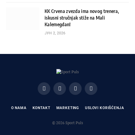
KK Crvena zvezda ima novog trenera,
iskusni stručnjak stiže na Mali
Kalemegdan!
ЈУН 2, 2026
Facebook
X
Instagram
Pinterest
(Twitter)
O NAMA
KONTAKT
MARKETING
USLOVI KORIŠĆENJA
© 2026 Sport Puls