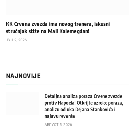
KK Crvena zvezda ima novog trenera, iskusni
stručnjak stiže na Mali Kalemegdan!
ЈУН 2, 2026
NAJNOVIJE
Detaljna analiza poraza Crvene zvezde
protiv Hapoela! Otkrijte uzroke poraza,
analizu odluka Dejana Stankovića i
najavu revanša
АВГУСТ 5, 2026