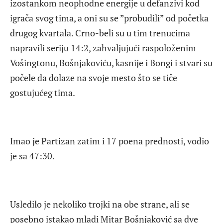
izostankom neophodne energije u defanzivi kod
igrača svog tima, a oni su se ”probudili” od početka
drugog kvartala. Crno-beli su u tim trenucima
napravili seriju 14:2, zahvaljujući raspoloženim
Vošingtonu, Bošnjakoviću, kasnije i Bongi i stvari su
počele da dolaze na svoje mesto što se tiče
gostujućeg tima.
Imao je Partizan zatim i 17 poena prednosti, vodio
je sa 47:30.
Usledilo je nekoliko trojki na obe strane, ali se
posebno istakao mladi Mitar Bošnjaković sa dve