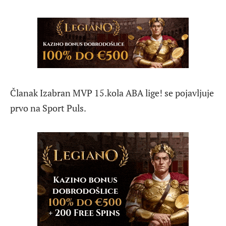
Članak Izabran MVP 15.kola ABA lige! se pojavljuje
prvo na Sport Puls.