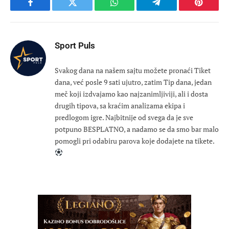
Facebook
Twitter
WhatsApp
Telegram
Pinteres
Sport Puls
Svakog dana na našem sajtu možete pronaći Tiket
dana, već posle 9 sati ujutro, zatim Tip dana, jedan
meč koji izdvajamo kao najzanimljiviji, ali i dosta
drugih tipova, sa kraćim analizama ekipa i
predlogom igre. Najbitnije od svega da je sve
potpuno BESPLATNO, a nadamo se da smo bar malo
pomogli pri odabiru parova koje dodajete na tikete.