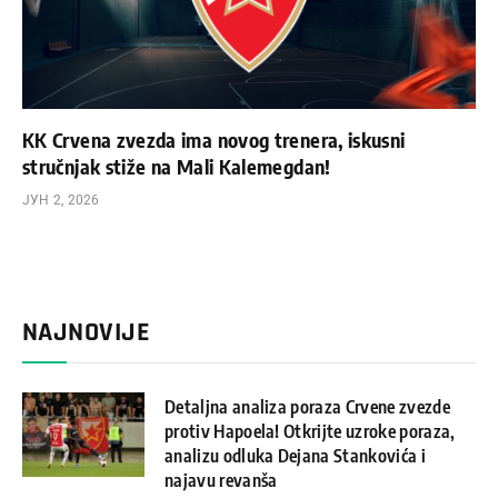
KK Crvena zvezda ima novog trenera, iskusni
stručnjak stiže na Mali Kalemegdan!
ЈУН 2, 2026
NAJNOVIJE
Detaljna analiza poraza Crvene zvezde
protiv Hapoela! Otkrijte uzroke poraza,
analizu odluka Dejana Stankovića i
najavu revanša