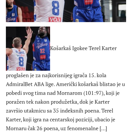
Košarkaš Igokee Terel Karter
proglašen je za najkorisnijeg igrača 15. kola
AdmiralBet ABA lige. Američki košarkaš blistao je u
pobedi svog tima nad Mornarom (101:97), koji je
poražen tek nakon produžetka, dok je Karter
završio utakmicu sa 35 indeksnih poena. Terel
Karter, koji igra na centarskoj poziciji, ubacio je
Mornaru čak 26 poena, uz fenomenalne […]