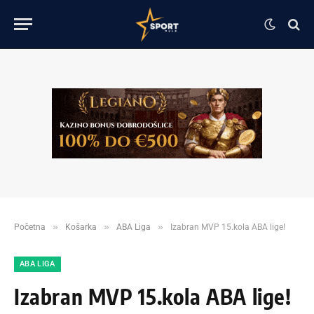
»
»
»
Početna
Košarka
ABA Liga
Izabran MVP 15.kola ABA lige!
ABA LIGA
Izabran MVP 15.kola ABA lige!