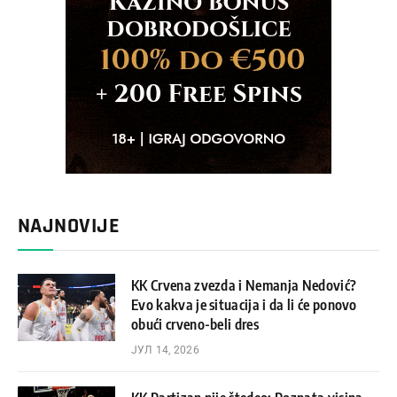
NAJNOVIJE
KK Crvena zvezda i Nemanja Nedović?
Evo kakva je situacija i da li će ponovo
obući crveno-beli dres
ЈУЛ 14, 2026