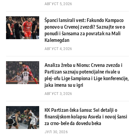
АВГУСТ 5, 2026
Španci lansirali vest: Fakundo Kampaco
ponovo u Crvenoj zvezdi? Saznajte sve o
ponudi i šansama za povratak na Mali
Kalemegdan
АВГУСТ 4, 2026
Analiza žreba u Nionu: Crvena zvezda i
Partizan saznaju potencijalne rivale u
plej-ofu Lige šampiona i Lige konferencije,
jaka imena su u igri
АВГУСТ 3, 2026
KK Partizan čeka šansu: Svi detalji o
finansijskom kolapsu Asvela i novoj šansi
za crno-bele da dovedu beka
ЈУЛ 30, 2026