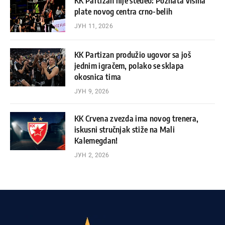
KK Partizan nije štedeo: Poznata visina
plate novog centra crno-belih
ЈУН 11, 2026
KK Partizan produžio ugovor sa još
jednim igračem, polako se sklapa
okosnica tima
ЈУН 9, 2026
KK Crvena zvezda ima novog trenera,
iskusni stručnjak stiže na Mali
Kalemegdan!
ЈУН 2, 2026