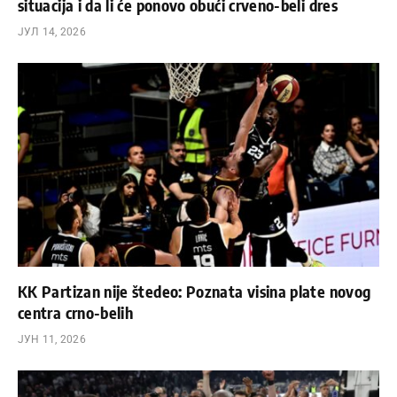
situacija i da li će ponovo obući crveno-beli dres
ЈУЛ 14, 2026
KK Partizan nije štedeo: Poznata visina plate novog
centra crno-belih
ЈУН 11, 2026