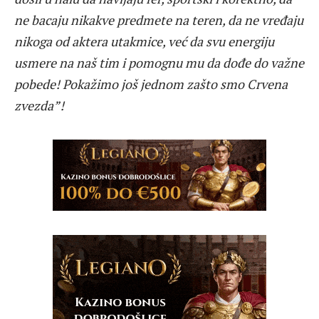
ne bacaju nikakve predmete na teren, da ne vređaju
nikoga od aktera utakmice, već da svu energiju
usmere na naš tim i pomognu mu da dođe do važne
pobede! Pokažimo još jednom zašto smo Crvena
zvezda”!