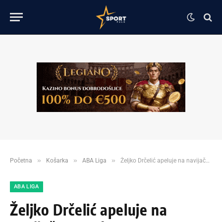
»
»
»
Početna
Košarka
ABA Liga
Željko Drčelić apeluje na navijače Zvezde!
ABA LIGA
Željko Drčelić apeluje na