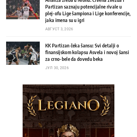
Partizan saznaju potencijalne rivale u
plej-ofu Lige šampiona i Lige konferencije,
jaka imena su u igri
АВГУСТ 3, 2026
KK Partizan čeka šansu: Svi detalji o
finansijskom kolapsu Asvela i novoj šansi
za crno-bele da dovedu beka
ЈУЛ 30, 2026