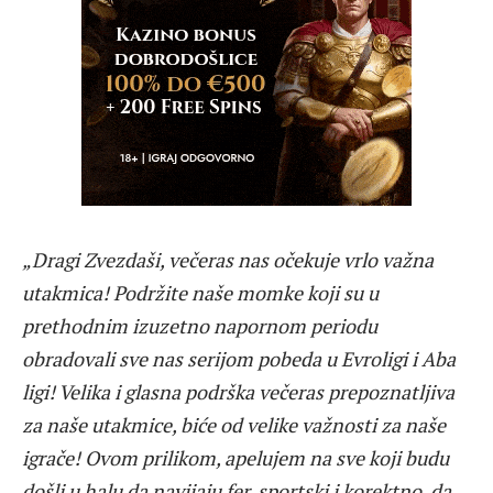
„Dragi Zvezdaši, večeras nas očekuje vrlo važna
utakmica! Podržite naše momke koji su u
prethodnim izuzetno napornom periodu
obradovali sve nas serijom pobeda u Evroligi i Aba
ligi! Velika i glasna podrška večeras prepoznatljiva
za naše utakmice, biće od velike važnosti za naše
igrače! Ovom prilikom, apelujem na sve koji budu
došli u halu da navijaju fer, sportski i korektno, da