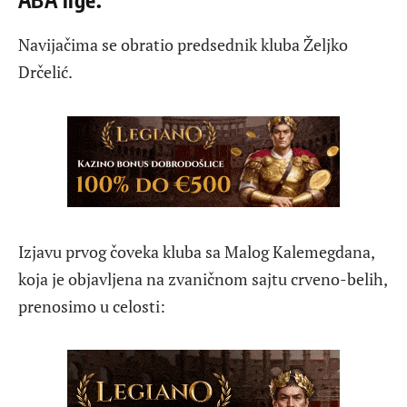
Navijačima se obratio predsednik kluba Željko
Drčelić.
Izjavu prvog čoveka kluba sa Malog Kalemegdana,
koja je objavljena na zvaničnom sajtu crveno-belih,
prenosimo u celosti: