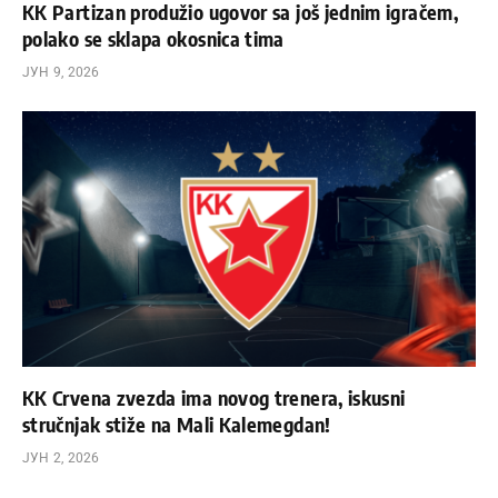
KK Partizan produžio ugovor sa još jednim igračem,
polako se sklapa okosnica tima
ЈУН 9, 2026
KK Crvena zvezda ima novog trenera, iskusni
stručnjak stiže na Mali Kalemegdan!
ЈУН 2, 2026