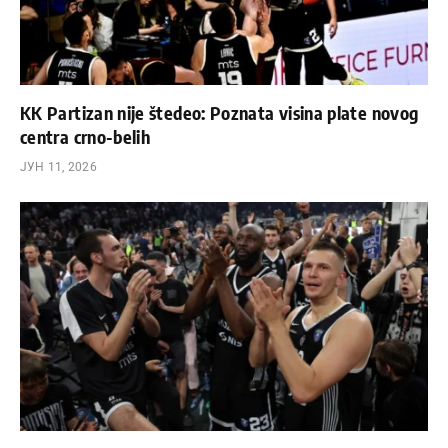
KK Partizan nije štedeo: Poznata visina plate novog
centra crno-belih
ЈУН 11, 2026