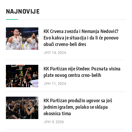
NAJNOVIJE
KK Crvena zvezda i Nemanja Nedović?
Evo kakva je situacija i da li će ponovo
obući crveno-beli dres
ЈУЛ 14, 2026
KK Partizan nije štedeo: Poznata visina
plate novog centra crno-belih
ЈУН 11, 2026
KK Partizan produžio ugovor sa još
jednim igračem, polako se sklapa
okosnica tima
ЈУН 9, 2026