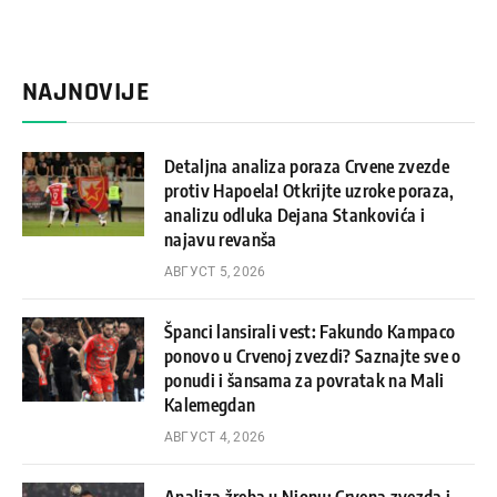
NAJNOVIJE
Detaljna analiza poraza Crvene zvezde
protiv Hapoela! Otkrijte uzroke poraza,
analizu odluka Dejana Stankovića i
najavu revanša
АВГУСТ 5, 2026
Španci lansirali vest: Fakundo Kampaco
ponovo u Crvenoj zvezdi? Saznajte sve o
ponudi i šansama za povratak na Mali
Kalemegdan
АВГУСТ 4, 2026
Analiza žreba u Nionu: Crvena zvezda i