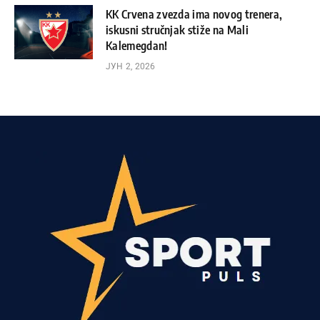
KK Crvena zvezda ima novog trenera,
iskusni stručnjak stiže na Mali
Kalemegdan!
ЈУН 2, 2026