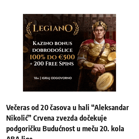
Večeras od 20 časova u hali “Aleksandar
Nikolić” Crvena zvezda dočekuje
podgoričku Budućnost u meču 20. kola
ABA lige.