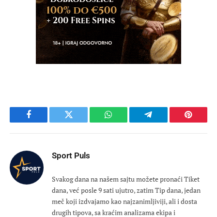
Facebook
Twitter
WhatsApp
Telegram
Pinteres
Sport Puls
Svakog dana na našem sajtu možete pronaći Tiket
dana, već posle 9 sati ujutro, zatim Tip dana, jedan
meč koji izdvajamo kao najzanimljiviji, ali i dosta
drugih tipova, sa kraćim analizama ekipa i