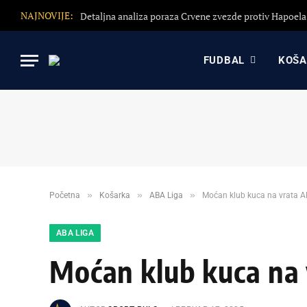
NAJNOVIJE:
FUDBAL
KOŠ
»
»
»
Početna
Košarka
ABA Liga
Moćan klub kuca na vrata AB
ABA LIGA
Moćan klub kuca na 