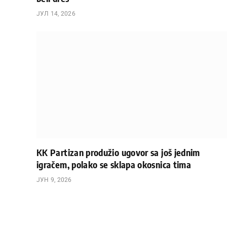
ЈУЛ 14, 2026
KK Partizan produžio ugovor sa još jednim
igračem, polako se sklapa okosnica tima
ЈУН 9, 2026