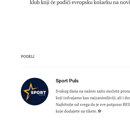
klub koji će podići evropsku košarku na novi
PODELI
Sport Puls
Svakog dana na našem sajtu možete pronaći
koji izdvajamo kao najzanimljiviji, ali i d
Najbitnije od svega da je sve potpuno B
koje dodajete na tikete. ⚽