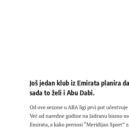
Još jedan klub iz Emirata planira d
sada to želi i Abu Dabi.
Od ove sezone u ABA ligi prvi put učestvuje 
Već od naredne godine na Jadranu bismo mo
Emirata, a kako prenosi “Meridijan Sport” z