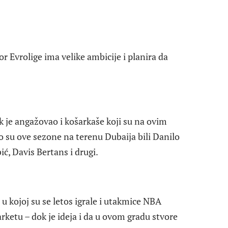
or Evrolige ima velike ambicije i planira da
k je angažovao i košarkaše koji su na ovim
ko su ove sezone na terenu Dubaija bili Danilo
, Davis Bertans i drugi.
u kojoj su se letos igrale i utakmice NBA
rketu – dok je ideja i da u ovom gradu stvore