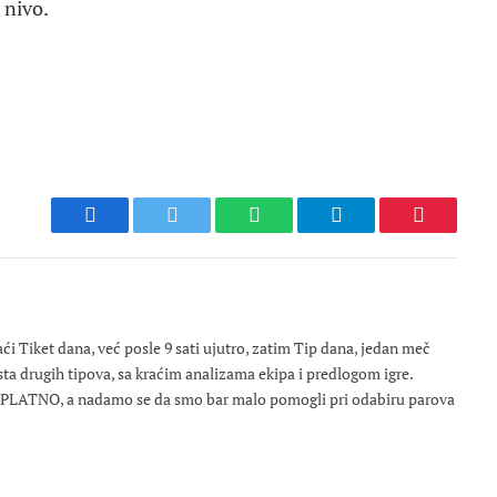
 nivo.
Facebook
Twitter
WhatsApp
Telegram
Pinterest
 Tiket dana, već posle 9 sati ujutro, zatim Tip dana, jedan meč
osta drugih tipova, sa kraćim analizama ekipa i predlogom igre.
ESPLATNO, a nadamo se da smo bar malo pomogli pri odabiru parova