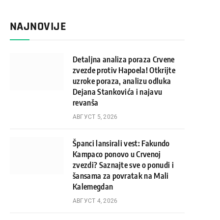
NAJNOVIJE
Detaljna analiza poraza Crvene
zvezde protiv Hapoela! Otkrijte
uzroke poraza, analizu odluka
Dejana Stankovića i najavu
revanša
АВГУСТ 5, 2026
Španci lansirali vest: Fakundo
Kampaco ponovo u Crvenoj
zvezdi? Saznajte sve o ponudi i
šansama za povratak na Mali
Kalemegdan
АВГУСТ 4, 2026