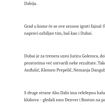
Dabija.
Grad u kome će se ove sezone igrati fajnal-f
napravi ozbiljan tim, baš kao i Dubai.
Dubai je za trenera uzeo Juricu Golemca, do
prostorima već ostvarili neke rezultate. Ta
Anđušić, Klemen Prepelič, Nemanja Dangubić
S druge strane Abu Dabi ima velelepnu halu 
klubova – gledali smo Denver i Boston na pa