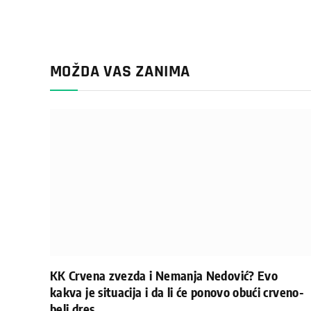
MOŽDA VAS ZANIMA
KK Crvena zvezda i Nemanja Nedović? Evo
kakva je situacija i da li će ponovo obući crveno-
beli dres