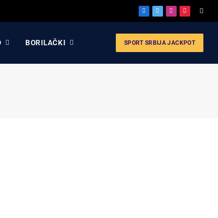
Facebook
X
Instagram
Pinterest
(Twitter)
O
BORILAČKI
SPORT SRBIJA JACKPOT