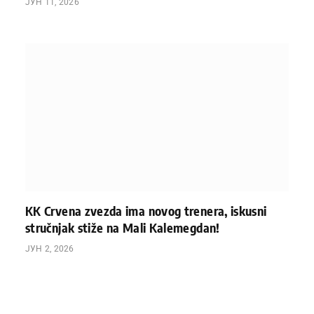
ЈУН 11, 2026
KK Crvena zvezda ima novog trenera, iskusni
stručnjak stiže na Mali Kalemegdan!
ЈУН 2, 2026