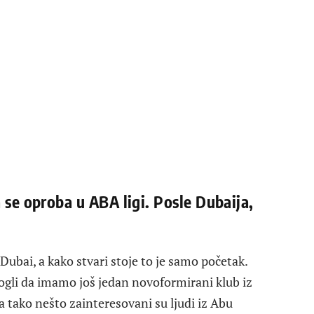
a se oproba u ABA ligi. Posle Dubaija,
Dubai, a kako stvari stoje to je samo početak.
gli da imamo još jedan novoformirani klub iz
a tako nešto zainteresovani su ljudi iz Abu