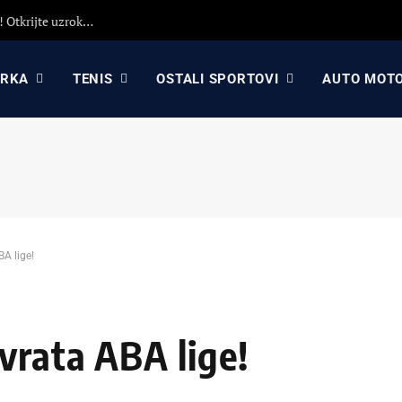
Detaljna analiza poraza Crvene zvezde protiv Hapoela! Otkrijte uzroke poraza, analizu odluka Dejana Stankovića i najavu revanša
ARKA
TENIS
OSTALI SPORTOVI
AUTO MOT
A lige!
vrata ABA lige!