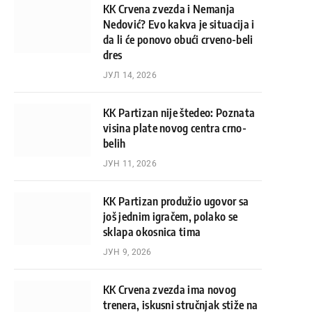
KK Crvena zvezda i Nemanja
Nedović? Evo kakva je situacija i
da li će ponovo obući crveno-beli
dres
ЈУЛ 14, 2026
KK Partizan nije štedeo: Poznata
visina plate novog centra crno-
belih
ЈУН 11, 2026
KK Partizan produžio ugovor sa
još jednim igračem, polako se
sklapa okosnica tima
ЈУН 9, 2026
KK Crvena zvezda ima novog
trenera, iskusni stručnjak stiže na