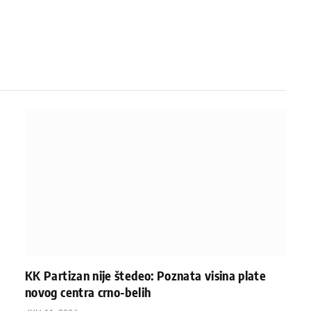
KK Partizan nije štedeo: Poznata visina plate
novog centra crno-belih