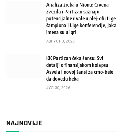
Analiza žreba u Nionu: Crvena
zvezda i Partizan saznaju
potencijalne rivale u plej-ofu Lige
šampiona i Lige konferencije, jaka
imena su u igri
АВГУСТ 3, 2026
KK Partizan čeka šansu: Svi
detalji o finansijskom kolapsu
Asvela i novoj šansi za crno-bele
da dovedu beka
ЈУЛ 30, 2026
NAJNOVIJE