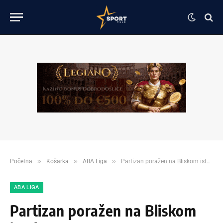
»
»
»
Početna
Košarka
ABA Liga
Partizan poražen na Bliskom istoku!
ABA LIGA
Partizan poražen na Bliskom