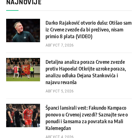
NAJNOVIJE
Darko Rajaković otvorio dušu: Otišao sam
iz Crvene zvezde da bi preživeo, nisam
primio 8 plata (VIDEO)
АВГУСТ 7, 2026
Detaljna analiza poraza Crvene zvezde
protiv Hapoela! Otkrijte uzroke poraza,
analizu odluka Dejana Stankovića i
najavu revanša
АВГУСТ 5, 2026
Španci lansirali vest: Fakundo Kampaco
ponovo u Crvenoj zvezdi? Saznajte sve o
ponudi i šansama za povratak na Mali
Kalemegdan
АВГУСТ 4, 2026