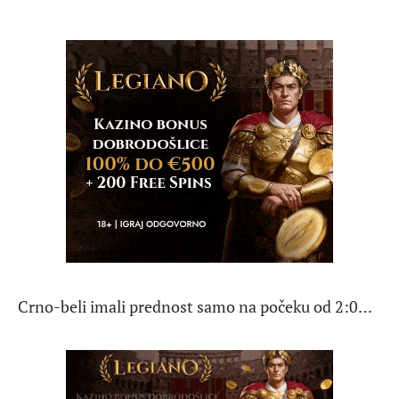
Crno-beli imali prednost samo na počeku od 2:0…