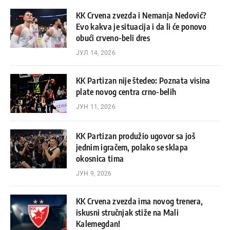
KK Crvena zvezda i Nemanja Nedović?
Evo kakva je situacija i da li će ponovo
obući crveno-beli dres
ЈУЛ 14, 2026
KK Partizan nije štedeo: Poznata visina
plate novog centra crno-belih
ЈУН 11, 2026
KK Partizan produžio ugovor sa još
jednim igračem, polako se sklapa
okosnica tima
ЈУН 9, 2026
KK Crvena zvezda ima novog trenera,
iskusni stručnjak stiže na Mali
Kalemegdan!