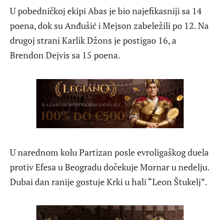
U pobedničkoj ekipi Abas je bio najefikasniji sa 14
poena, dok su Anđušić i Mejson zabeležili po 12. Na
drugoj strani Karlik Džons je postigao 16, a
Brendon Dejvis sa 15 poena.
U narednom kolu Partizan posle evroligaškog duela
protiv Efesa u Beogradu dočekuje Mornar u nedelju.
Dubai dan ranije gostuje Krki u hali “Leon Štukelj”.