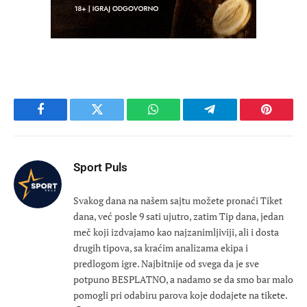
Facebook
Twitter
WhatsApp
Telegram
Pinteres
Sport Puls
Svakog dana na našem sajtu možete pronaći Tiket
dana, već posle 9 sati ujutro, zatim Tip dana, jedan
meč koji izdvajamo kao najzanimljiviji, ali i dosta
drugih tipova, sa kraćim analizama ekipa i
predlogom igre. Najbitnije od svega da je sve
potpuno BESPLATNO, a nadamo se da smo bar malo
pomogli pri odabiru parova koje dodajete na tikete.