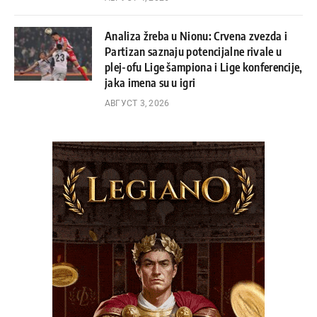
Analiza žreba u Nionu: Crvena zvezda i
Partizan saznaju potencijalne rivale u
plej-ofu Lige šampiona i Lige konferencije,
jaka imena su u igri
АВГУСТ 3, 2026