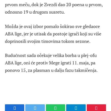
prvom meču, dok je Zvezdi dao 20 poena u prvom,
odnosno 19 u drugom susretu.
Možda je ovaj izbor pomalo šokirao sve gledaoce
ABA lige, jer je utisak da postoje igrači koji su više
doprinosili svojim timovima tokom sezone.
Budućnost sada očekuje velika borba u plej-ofu
ABA lige, oni će protiv Mege igrati 11. maja, pa
ponovo 15, za plasman u dalju fazu takmičenja.