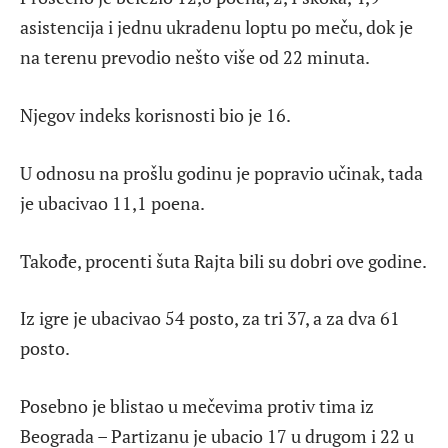
asistencija i jednu ukradenu loptu po meču, dok je
na terenu prevodio nešto više od 22 minuta.
Njegov indeks korisnosti bio je 16.
U odnosu na prošlu godinu je popravio učinak, tada
je ubacivao 11,1 poena.
Takođe, procenti šuta Rajta bili su dobri ove godine.
Iz igre je ubacivao 54 posto, za tri 37, a za dva 61
posto.
Posebno je blistao u mečevima protiv tima iz
Beograda – Partizanu je ubacio 17 u drugom i 22 u