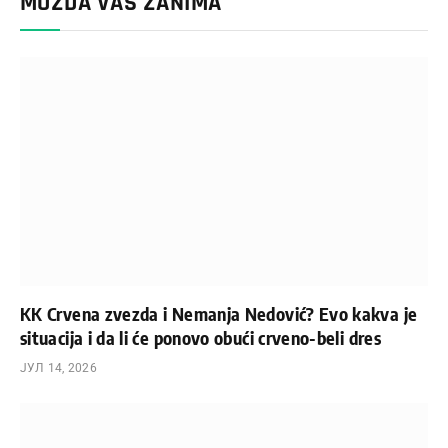
MOŽDA VAS ZANIMA
KK Crvena zvezda i Nemanja Nedović? Evo kakva je
situacija i da li će ponovo obući crveno-beli dres
ЈУЛ 14, 2026