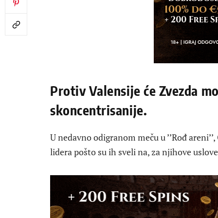
Protiv Valensije će Zvezda mo
skoncentrisanije.
U nedavno odigranom meču u ’’Rođ areni’’,
lidera pošto su ih sveli na, za njihove uslov