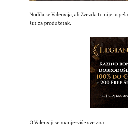
Nudila se Valensija, ali Zvezda to nije uspel
šut za produžetak.
O Valensiji se manje-više sve zna.