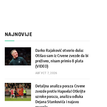
NAJNOVIJE
Darko Rajaković otvorio dušu:
Otišao sam iz Crvene zvezde da bi
preživeo, nisam primio 8 plata
(VIDEO)
АВГУСТ 7, 2026
Detaljna analiza poraza Crvene
zvezde protiv Hapoela! Otkrijte
uzroke poraza, analizu odluka
Dejana Stankovića i najavu