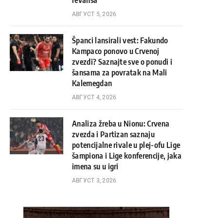
revanša
АВГУСТ 5, 2026
Španci lansirali vest: Fakundo
Kampaco ponovo u Crvenoj
zvezdi? Saznajte sve o ponudi i
šansama za povratak na Mali
Kalemegdan
АВГУСТ 4, 2026
Analiza žreba u Nionu: Crvena
zvezda i Partizan saznaju
potencijalne rivale u plej-ofu Lige
šampiona i Lige konferencije, jaka
imena su u igri
АВГУСТ 3, 2026