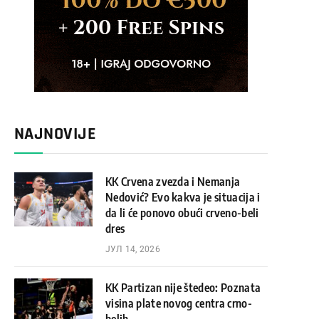
NAJNOVIJE
KK Crvena zvezda i Nemanja
Nedović? Evo kakva je situacija i
da li će ponovo obući crveno-beli
dres
ЈУЛ 14, 2026
KK Partizan nije štedeo: Poznata
visina plate novog centra crno-