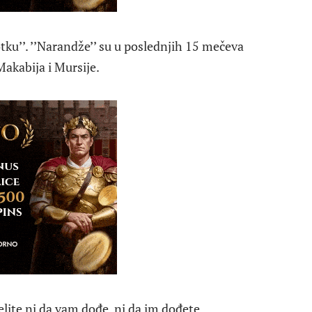
tku’’. ’’Narandže’’ su u poslednjih 15 mečeva
akabija i Mursije.
elite ni da vam dođe, ni da im dođete.