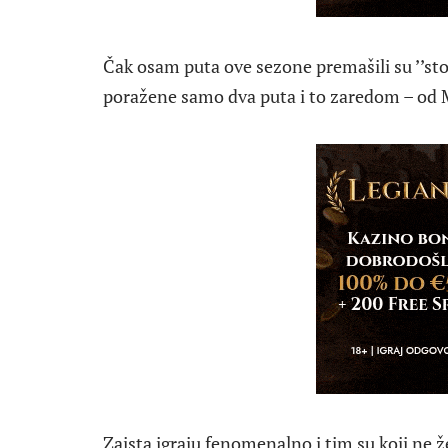
Čak osam puta ove sezone premašili su ’’sto
poražene samo dva puta i to zaredom – od M
Zaista igraju fenomenalno i tim su koji ne ž