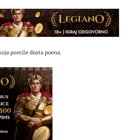
 koja postiže dosta poena.