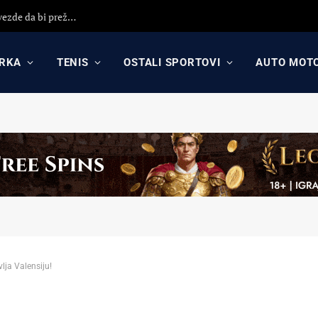
Detaljna analiza poraza Crvene zvezde protiv Hapoela! Otkrijte uzroke poraza, analizu odluka Dejana Stankovića i najavu revanša
RKA
TENIS
OSTALI SPORTOVI
AUTO MOT
ja Valensiju!