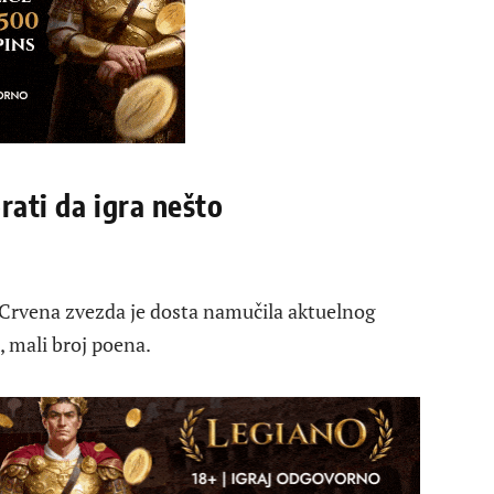
rati da igra nešto
 Crvena zvezda je dosta namučila aktuelnog
e, mali broj poena.