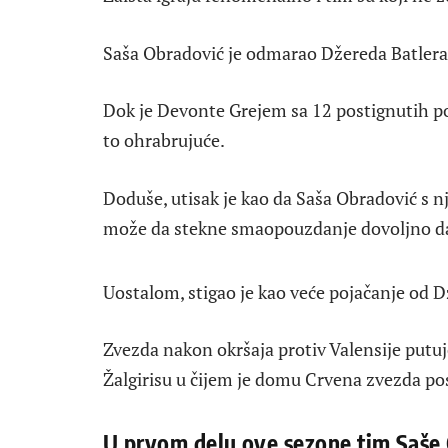
Saša Obradović je odmarao Džereda Batlera u
Dok je Devonte Grejem sa 12 postignutih poe
to ohrabrujuće.
Doduše, utisak je kao da Saša Obradović s n
može da stekne smaopouzdanje dovoljno da 
Uostalom, stigao je kao veće pojačanje od D
Zvezda nakon okršaja protiv Valensije putu
Žalgirisu u čijem je domu Crvena zvezda pos
U prvom delu ove sezone tim Saše 