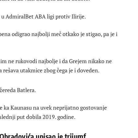
 AdmiralBet ABA ligi protiv Ilirije.
na odigrao najbolji meč otkako je stigao, pa je i
jim ne rukovodi najbolje i da Grejem nikako ne
rešava utakmice zbog čega je i doveden.
žereda Batlera.
je ka Kaunasu na uvek neprijatno gostovanje
lednji put dobila 2019. godine.
Obradovića upisao je trijumf