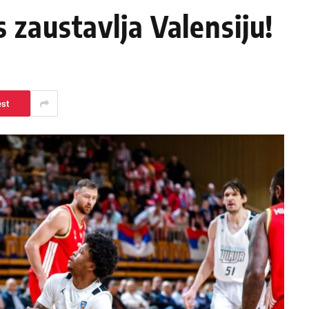
 zaustavlja Valensiju!
est