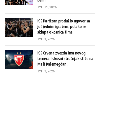
belih
ЈУН 11, 2026
KK Partizan produžio ugovor sa
još jednim igračem, polako se
sklapa okosnica tima
ЈУН 9, 2026
KK Crvena zvezda ima novog
trenera, iskusni stručnjak stiže na
Mali Kalemegdan!
ЈУН 2, 2026