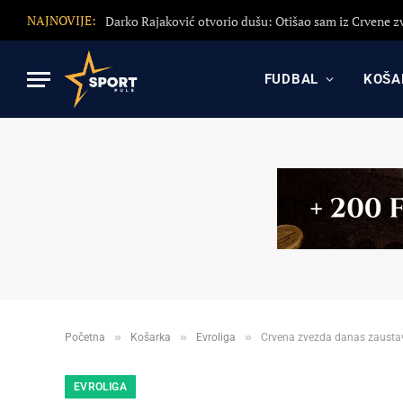
NAJNOVIJE:
FUDBAL
KOŠA
»
»
»
Početna
Košarka
Evroliga
Crvena zvezda danas zaustavl
EVROLIGA