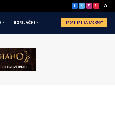
Facebook
X
Instagram
Pinterest
(Twitter)
O
BORILAČKI
SPORT SRBIJA JACKPOT