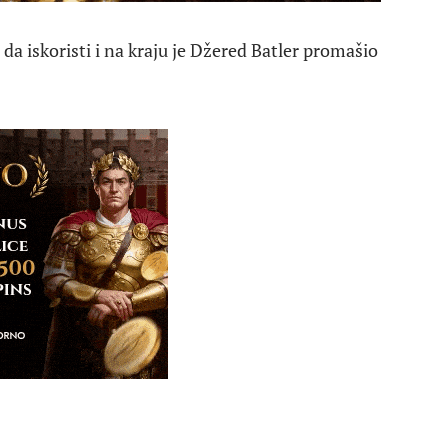
a da iskoristi i na kraju je Džered Batler promašio