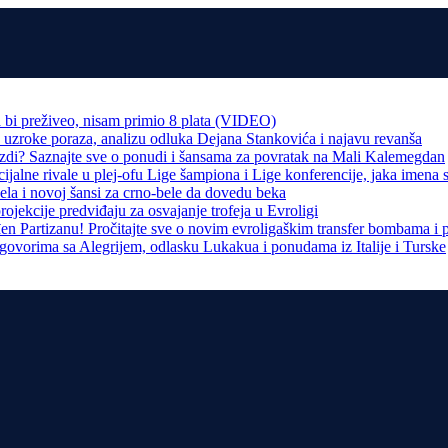
 bi preživeo, nisam primio 8 plata (VIDEO)
e uzroke poraza, analizu odluka Dejana Stankovića i najavu revanša
zdi? Saznajte sve o ponudi i šansama za povratak na Mali Kalemegdan
jalne rivale u plej-ofu Lige šampiona i Lige konferencije, jaka imena s
ela i novoj šansi za crno-bele da dovedu beka
ojekcije predviđaju za osvajanje trofeja u Evroligi
 Partizanu! Pročitajte sve o novim evroligaškim transfer bombama i 
govorima sa Alegrijem, odlasku Lukakua i ponudama iz Italije i Turske