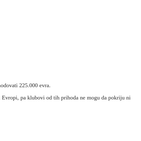
hodovati 225.000 evra.
 u Evropi, pa klubovi od tih prihoda ne mogu da pokriju ni