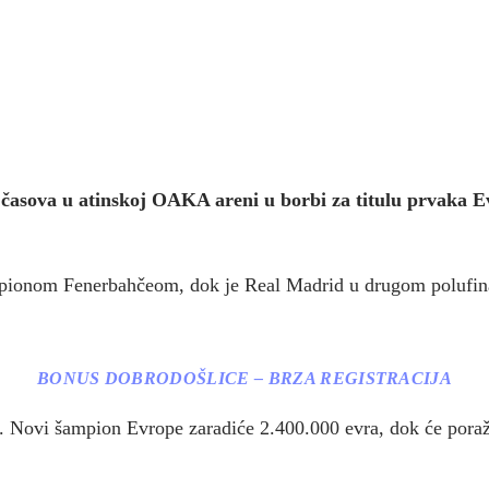
 časova u atinskoj OAKA areni u borbi za titulu prvaka E
pionom Fenerbahčeom, dok je Real Madrid u drugom polufinal
BONUS DOBRODOŠLICE – BRZA REGISTRACIJA
olige. Novi šampion Evrope zaradiće 2.400.000 evra, dok će pora