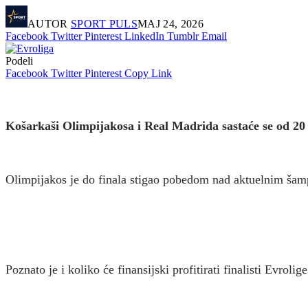
AUTOR
SPORT PULS
МАЈ 24, 2026
Facebook
Twitter
Pinterest
LinkedIn
Tumblr
Email
Podeli
Facebook
Twitter
Pinterest
Copy Link
Košarkaši Olimpijakosa i Real Madrida sastaće se od 20
Olimpijakos je do finala stigao pobedom nad aktuelnim šam
Poznato je i koliko će finansijski profitirati finalisti Evr