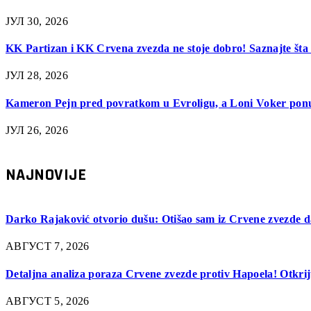
ЈУЛ 30, 2026
KK Partizan i KK Crvena zvezda ne stoje dobro! Saznajte šta p
ЈУЛ 28, 2026
Kameron Pejn pred povratkom u Evroligu, a Loni Voker ponuđ
ЈУЛ 26, 2026
NAJNOVIJE
Darko Rajaković otvorio dušu: Otišao sam iz Crvene zvezde d
АВГУСТ 7, 2026
Detaljna analiza poraza Crvene zvezde protiv Hapoela! Otkrij
АВГУСТ 5, 2026