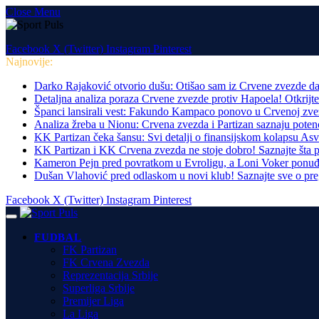
Close Menu
Facebook
X (Twitter)
Instagram
Pinterest
Najnovije:
Darko Rajaković otvorio dušu: Otišao sam iz Crvene zvezde da
Detaljna analiza poraza Crvene zvezde protiv Hapoela! Otkrijt
Španci lansirali vest: Fakundo Kampaco ponovo u Crvenoj zve
Analiza žreba u Nionu: Crvena zvezda i Partizan saznaju potenci
KK Partizan čeka šansu: Svi detalji o finansijskom kolapsu Asv
KK Partizan i KK Crvena zvezda ne stoje dobro! Saznajte šta pr
Kameron Pejn pred povratkom u Evroligu, a Loni Voker ponuđen
Dušan Vlahović pred odlaskom u novi klub! Saznajte sve o pre
Facebook
X (Twitter)
Instagram
Pinterest
FUDBAL
FK Partizan
FK Crvena Zvezda
Reprezentacija Srbije
Superliga Srbije
Premijer Liga
La Liga