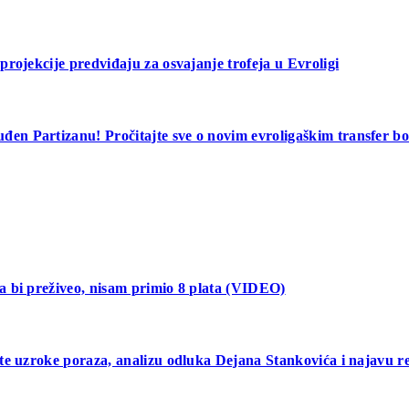
rojekcije predviđaju za osvajanje trofeja u Evroligi
en Partizanu! Pročitajte sve o novim evroligaškim transfer 
a bi preživeo, nisam primio 8 plata (VIDEO)
te uzroke poraza, analizu odluka Dejana Stankovića i najavu r