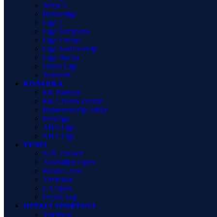
Serija A
Bundesliga
Liga 1
Liga Šampiona
Liga Evrope
Liga Konferencija
Liga Nacija
Ostale Lige
Transferi
KOŠARKA
KK Partizan
KK Crvena Zvezda
Reprezentacija Srbije
Evroliga
ABA Liga
NBA Liga
TENIS
Naši Teniseri
Australijan Open
Rolan Garos
Vimbldon
US Open
Dejvis Kup
OSTALI SPORTOVI
Vaterpolo