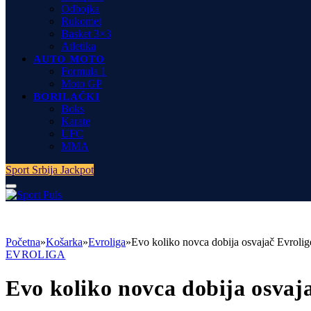
Odbojka
Rukomet
Basket 3×3
Atletika
AUTO MOTO
Formula 1
Moto GP
BORILAČKI
Boks
Karate
UFC
MMA
Sport Srbija Jackpot
Početna
»
Košarka
»
Evroliga
»
Evo koliko novca dobija osvajač Evrolige
EVROLIGA
Evo koliko novca dobija osvaja