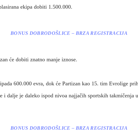
plasirana ekipa dobiti 1.500.000.
BONUS DOBRODOŠLICE – BRZA REGISTRACIJA
zan će dobiti znatno manje iznose.
ipada 600.000 evra, dok će Partizan kao 15. tim Evrolige pri
e i dalje je daleko ispod nivoa najjačih sportskih takmičenja
BONUS DOBRODOŠLICE – BRZA REGISTRACIJA