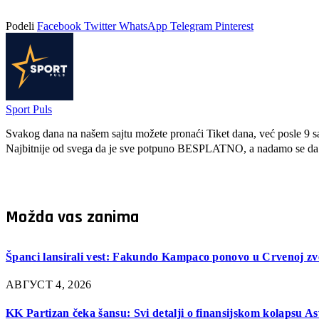
Podeli
Facebook
Twitter
WhatsApp
Telegram
Pinterest
Sport Puls
Svakog dana na našem sajtu možete pronaći Tiket dana, već posle 9 sati
Najbitnije od svega da je sve potpuno BESPLATNO, a nadamo se da s
Možda vas zanima
Španci lansirali vest: Fakundo Kampaco ponovo u Crvenoj zv
АВГУСТ 4, 2026
KK Partizan čeka šansu: Svi detalji o finansijskom kolapsu As