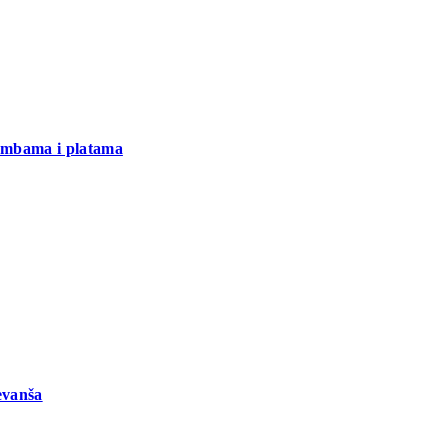
bombama i platama
evanša