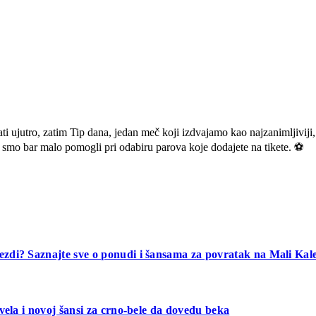
 ujutro, zatim Tip dana, jedan meč koji izdvajamo kao najzanimljiviji, 
mo bar malo pomogli pri odabiru parova koje dodajete na tikete. ⚽
ezdi? Saznajte sve o ponudi i šansama za povratak na Mali Ka
vela i novoj šansi za crno-bele da dovedu beka