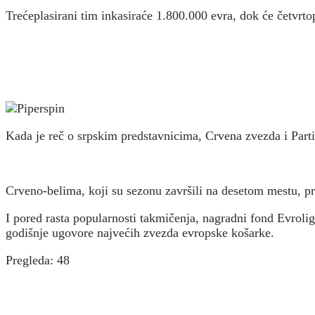
Trećeplasirani tim inkasiraće 1.800.000 evra, dok će četvrto
Kada je reč o srpskim predstavnicima, Crvena zvezda i Parti
Crveno-belima, koji su sezonu završili na desetom mestu, pr
I pored rasta popularnosti takmičenja, nagradni fond Evrolig
godišnje ugovore najvećih zvezda evropske košarke.
Pregleda:
48