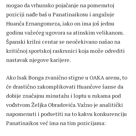
mogao da vrhunsko pojačanje na pomenutoj
poziciji nađe baš u Panatinaikosu i angažuje
Huanča Ernangomeza, iako on ima još jednu
godinu važećeg ugovora sa atinskim velikanom.
Španski krilni centar se neočekivano našao na
kritičnoj sportskoj raskrsnici koja može odrediti
nastavak njegove karijere.
Ako Isak Bonga zvanično stigne u OAKA arenu, to
će drastično zakomplikovati Huančove šanse da
dobije značajnu minutažu i loptu u rukama pod
vođstvom Željka Obradovića. Važno je analitički
napomenuti i podsetiti na to kakvu konkurenciju
Panatinaikos već ima na tim pozicijama: