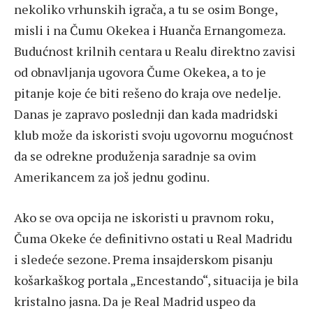
nekoliko vrhunskih igrača, a tu se osim Bonge,
misli i na Čumu Okekea i Huanča Ernangomeza.
Budućnost krilnih centara u Realu direktno zavisi
od obnavljanja ugovora Čume Okekea, a to je
pitanje koje će biti rešeno do kraja ove nedelje.
Danas je zapravo poslednji dan kada madridski
klub može da iskoristi svoju ugovornu mogućnost
da se odrekne produženja saradnje sa ovim
Amerikancem za još jednu godinu.
Ako se ova opcija ne iskoristi u pravnom roku,
Čuma Okeke će definitivno ostati u Real Madridu
i sledeće sezone. Prema insajderskom pisanju
košarkaškog portala „Encestando“, situacija je bila
kristalno jasna. Da je Real Madrid uspeo da