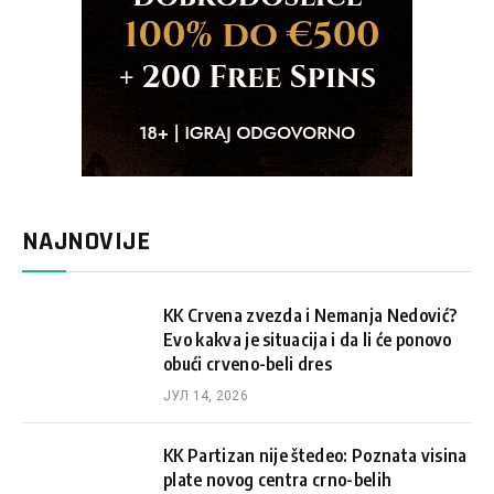
NAJNOVIJE
KK Crvena zvezda i Nemanja Nedović?
Evo kakva je situacija i da li će ponovo
obući crveno-beli dres
ЈУЛ 14, 2026
KK Partizan nije štedeo: Poznata visina
plate novog centra crno-belih