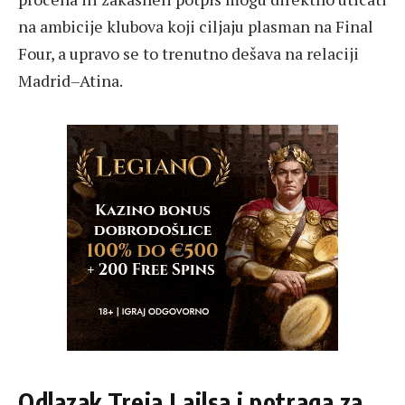
na ambicije klubova koji ciljaju plasman na Final
Four, a upravo se to trenutno dešava na relaciji
Madrid–Atina.
Odlazak Treja Lajlsa i potraga za