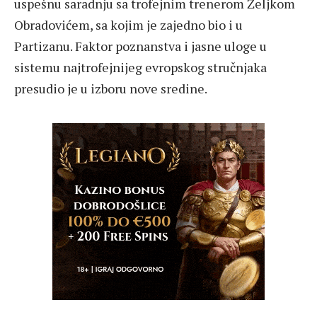
uspešnu saradnju sa trofejnim trenerom Željkom
Obradovićem, sa kojim je zajedno bio i u
Partizanu. Faktor poznanstva i jasne uloge u
sistemu najtrofejnijeg evropskog stručnjaka
presudio je u izboru nove sredine.