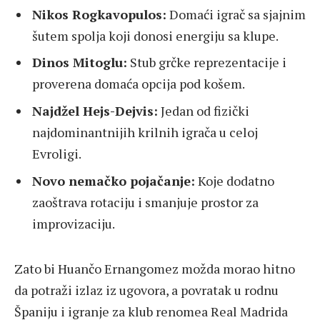
Nikos Rogkavopulos:
Domaći igrač sa sjajnim
šutem spolja koji donosi energiju sa klupe.
Dinos Mitoglu:
Stub grčke reprezentacije i
proverena domaća opcija pod košem.
Najdžel Hejs-Dejvis:
Jedan od fizički
najdominantnijih krilnih igrača u celoj
Evroligi.
Novo nemačko pojačanje:
Koje dodatno
zaoštrava rotaciju i smanjuje prostor za
improvizaciju.
Zato bi Huančo Ernangomez možda morao hitno
da potraži izlaz iz ugovora, a povratak u rodnu
Španiju i igranje za klub renomea Real Madrida