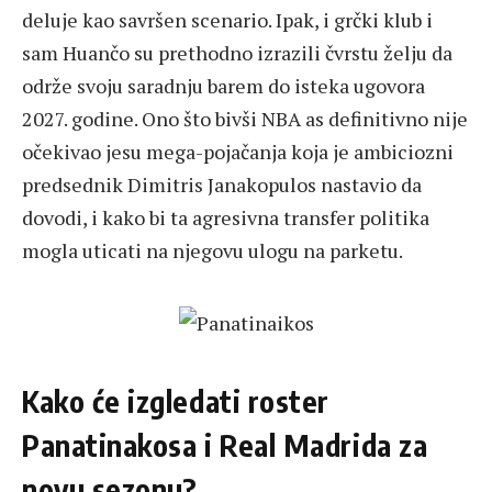
deluje kao savršen scenario. Ipak, i grčki klub i
sam Huančo su prethodno izrazili čvrstu želju da
održe svoju saradnju barem do isteka ugovora
2027. godine. Ono što bivši NBA as definitivno nije
očekivao jesu mega-pojačanja koja je ambiciozni
predsednik Dimitris Janakopulos nastavio da
dovodi, i kako bi ta agresivna transfer politika
mogla uticati na njegovu ulogu na parketu.
Kako će izgledati roster
Panatinakosa i Real Madrida za
novu sezonu?