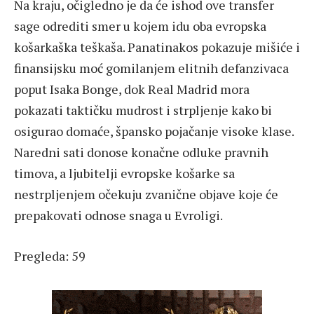
Na kraju, očigledno je da će ishod ove transfer
sage odrediti smer u kojem idu oba evropska
košarkaška teškaša. Panatinakos pokazuje mišiće i
finansijsku moć gomilanjem elitnih defanzivaca
poput Isaka Bonge, dok Real Madrid mora
pokazati taktičku mudrost i strpljenje kako bi
osigurao domaće, špansko pojačanje visoke klase.
Naredni sati donose konačne odluke pravnih
timova, a ljubitelji evropske košarke sa
nestrpljenjem očekuju zvanične objave koje će
prepakovati odnose snaga u Evroligi.
Pregleda:
59