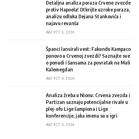
Detaljna analiza poraza Crvene zvezde
protiv Hapoela! Otkrijte uzroke poraza,
analizu odluka Dejana Stankovića i
najavu revanša
АВГУСТ 5, 2026
Španci lansirali vest: Fakundo Kampaco
ponovo u Crvenoj zvezdi? Saznajte sve
o ponudi i šansama za povratak na Mali
Kalemegdan
АВГУСТ 4, 2026
Analiza žreba u Nionu: Crvena zvezda i
Partizan saznaju potencijalne rivale u
plej-ofu Lige šampiona i Lige
konferencije, jaka imena su u igri
АВГУСТ 3, 2026