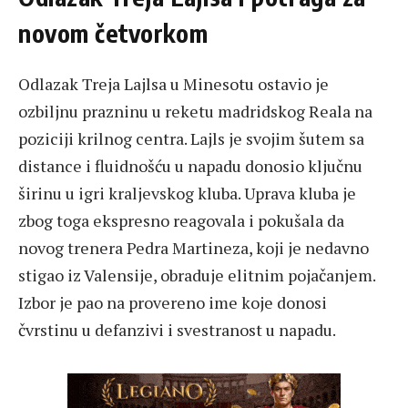
novom četvorkom
Odlazak Treja Lajlsa u Minesotu ostavio je
ozbiljnu prazninu u reketu madridskog Reala na
poziciji krilnog centra. Lajls je svojim šutem sa
distance i fluidnošću u napadu donosio ključnu
širinu u igri kraljevskog kluba. Uprava kluba je
zbog toga ekspresno reagovala i pokušala da
novog trenera Pedra Martineza, koji je nedavno
stigao iz Valensije, obraduje elitnim pojačanjem.
Izbor je pao na provereno ime koje donosi
čvrstinu u defanzivi i svestranost u napadu.