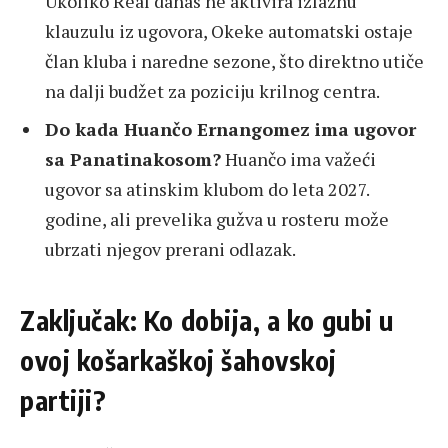
Ukoliko Real danas ne aktivira izlaznu
klauzulu iz ugovora, Okeke automatski ostaje
član kluba i naredne sezone, što direktno utiče
na dalji budžet za poziciju krilnog centra.
Do kada Huančo Ernangomez ima ugovor
sa Panatinakosom?
Huančo ima važeći
ugovor sa atinskim klubom do leta 2027.
godine, ali prevelika gužva u rosteru može
ubrzati njegov prerani odlazak.
Zaključak: Ko dobija, a ko gubi u
ovoj košarkaškoj šahovskoj
partiji?