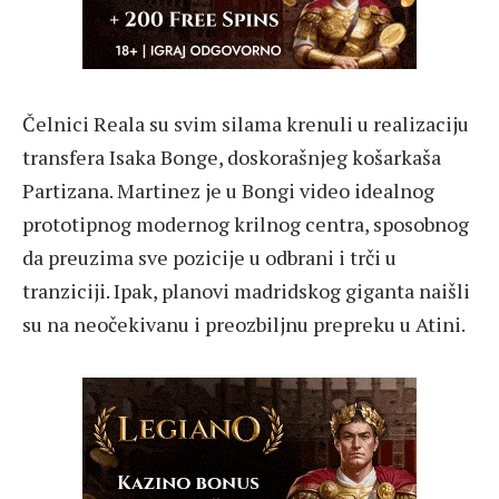
Čelnici Reala su svim silama krenuli u realizaciju
transfera Isaka Bonge, doskorašnjeg košarkaša
Partizana. Martinez je u Bongi video idealnog
prototipnog modernog krilnog centra, sposobnog
da preuzima sve pozicije u odbrani i trči u
tranziciji. Ipak, planovi madridskog giganta naišli
su na neočekivanu i preozbiljnu prepreku u Atini.