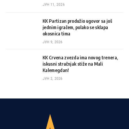
ЈУН 11, 2026
KK Partizan produžio ugovor sa još
jednim igračem, polako se sklapa
okosnica tima
ЈУН 9, 2026
KK Crvena zvezda ima novog trenera,
iskusni stručnjak stiže na Mali
Kalemegdan!
ЈУН 2, 2026