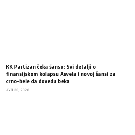
KK Partizan čeka šansu: Svi detalji o
finansijskom kolapsu Asvela i novoj šansi za
crno-bele da dovedu beka
ЈУЛ 30, 2026