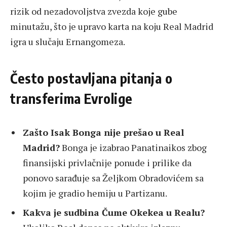
rizik od nezadovoljstva zvezda koje gube
minutažu, što je upravo karta na koju Real Madrid
igra u slučaju Ernangomeza.
Često postavljana pitanja o
transferima Evrolige
Zašto Isak Bonga nije prešao u Real
Madrid?
Bonga je izabrao Panatinaikos zbog
finansijski privlačnije ponude i prilike da
ponovo sarađuje sa Željkom Obradovićem sa
kojim je gradio hemiju u Partizanu.
Kakva je sudbina Čume Okekea u Realu?