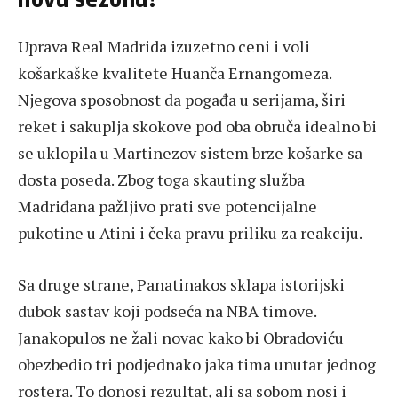
Uprava Real Madrida izuzetno ceni i voli
košarkaške kvalitete Huanča Ernangomeza.
Njegova sposobnost da pogađa u serijama, širi
reket i sakuplja skokove pod oba obruča idealno bi
se uklopila u Martinezov sistem brze košarke sa
dosta poseda. Zbog toga skauting služba
Madriđana pažljivo prati sve potencijalne
pukotine u Atini i čeka pravu priliku za reakciju.
Sa druge strane, Panatinakos sklapa istorijski
dubok sastav koji podseća na NBA timove.
Janakopulos ne žali novac kako bi Obradoviću
obezbedio tri podjednako jaka tima unutar jednog
rostera. To donosi rezultat, ali sa sobom nosi i