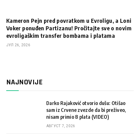
Kameron Pejn pred povratkom u Evroligu, a Loni
Voker ponuđen Partizanu! Pročitajte sve o novim
evroligaškim transfer bombama i platama
ЈУЛ 26, 2026
NAJNOVIJE
Darko Rajaković otvorio dušu: Otišao
sam iz Crvene zvezde da bi preživeo,
nisam primio 8 plata (VIDEO)
АВГУСТ 7, 2026