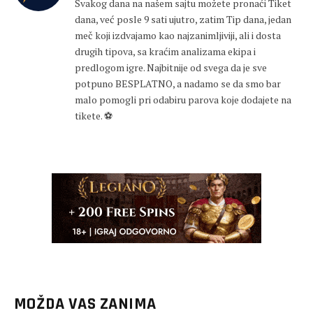
Svakog dana na našem sajtu možete pronaći Tiket
dana, već posle 9 sati ujutro, zatim Tip dana, jedan
meč koji izdvajamo kao najzanimljiviji, ali i dosta
drugih tipova, sa kraćim analizama ekipa i
predlogom igre. Najbitnije od svega da je sve
potpuno BESPLATNO, a nadamo se da smo bar
malo pomogli pri odabiru parova koje dodajete na
tikete. ⚽
MOŽDA VAS ZANIMA