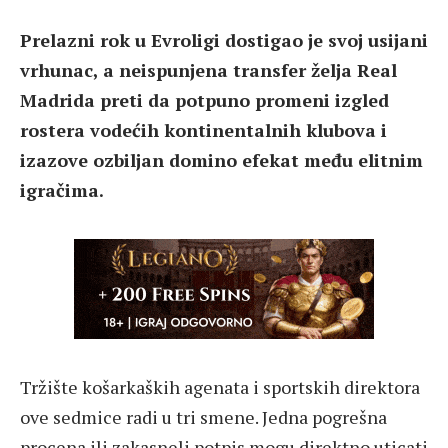
Prelazni rok u Evroligi dostigao je svoj usijani
vrhunac, a neispunjena transfer želja Real
Madrida preti da potpuno promeni izgled
rostera vodećih kontinentalnih klubova i
izazove ozbiljan domino efekat među elitnim
igračima.
Tržište košarkaških agenata i sportskih direktora
ove sedmice radi u tri smene. Jedna pogrešna
procena ili zakasneli potpis mogu direktno uticati