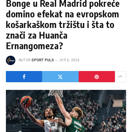
Bonge u Real Madrid pokreće
domino efekat na evropskom
košarkaškom tržištu i šta to
znači za Huanča
Ernangomeza?
AUTOR
SPORT PULS
ЈУЛ 6, 2026