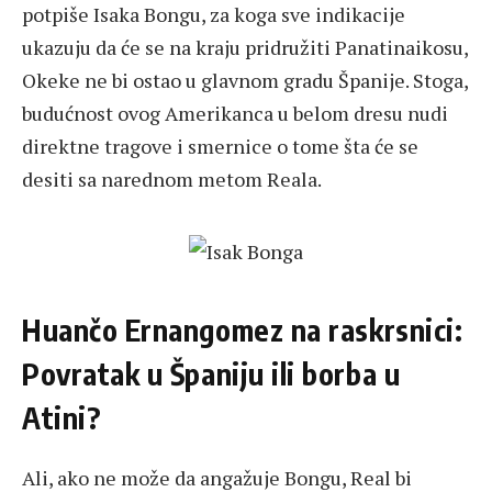
potpiše Isaka Bongu, za koga sve indikacije
ukazuju da će se na kraju pridružiti Panatinaikosu,
Okeke ne bi ostao u glavnom gradu Španije. Stoga,
budućnost ovog Amerikanca u belom dresu nudi
direktne tragove i smernice o tome šta će se
desiti sa narednom metom Reala.
Huančo Ernangomez na raskrsnici:
Povratak u Španiju ili borba u
Atini?
Ali, ako ne može da angažuje Bongu, Real bi