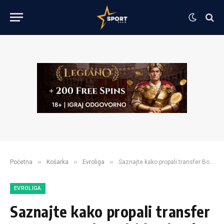
»
»
»
Početna
Košarka
Evroliga
Saznajte kako propali transfer Bonge u Real Madrid pokreće domino efekat na evropskom košarkaškom tržištu i šta to znači za Huanča Ernangomeza?
EVROLIGA
Saznajte kako propali transfer