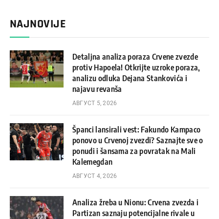
NAJNOVIJE
Detaljna analiza poraza Crvene zvezde
protiv Hapoela! Otkrijte uzroke poraza,
analizu odluka Dejana Stankovića i
najavu revanša
АВГУСТ 5, 2026
Španci lansirali vest: Fakundo Kampaco
ponovo u Crvenoj zvezdi? Saznajte sve o
ponudi i šansama za povratak na Mali
Kalemegdan
АВГУСТ 4, 2026
Analiza žreba u Nionu: Crvena zvezda i
Partizan saznaju potencijalne rivale u