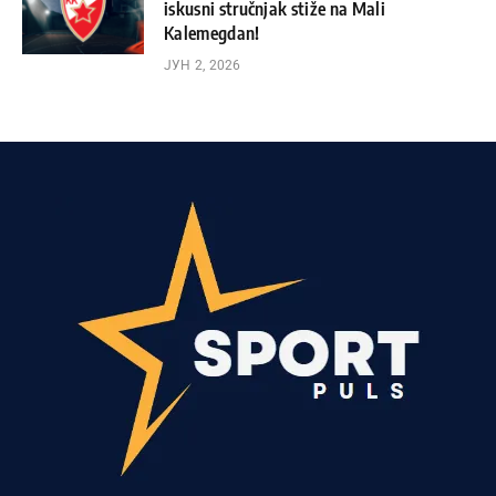
iskusni stručnjak stiže na Mali
Kalemegdan!
ЈУН 2, 2026