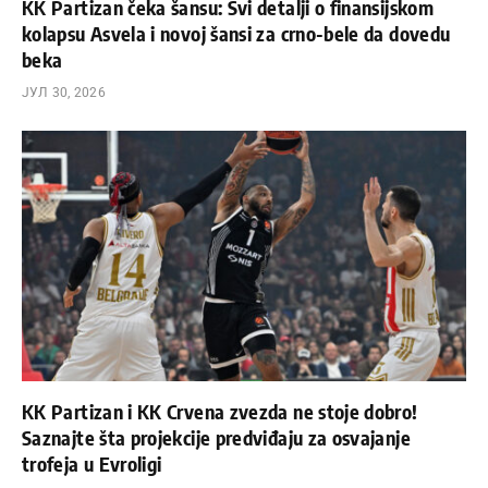
KK Partizan čeka šansu: Svi detalji o finansijskom
kolapsu Asvela i novoj šansi za crno-bele da dovedu
beka
ЈУЛ 30, 2026
KK Partizan i KK Crvena zvezda ne stoje dobro!
Saznajte šta projekcije predviđaju za osvajanje
trofeja u Evroligi