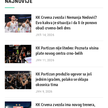
NAJNOVIJE
KK Crvena zvezda i Nemanja Nedović?
Evo kakva je situacija i da li će ponovo
obući crveno-beli dres
ЈУЛ 14, 2026
KK Partizan nije štedeo: Poznata visina
plate novog centra crno-belih
ЈУН 11, 2026
KK Partizan produžio ugovor sa još
jednim igračem, polako se sklapa
okosnica tima
ЈУН 9, 2026
KK Crvena zvezda ima novog trenera,