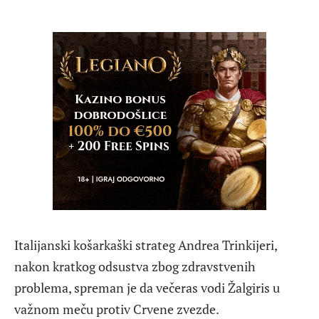
Italijanski košarkaški strateg Andrea Trinkijeri,
nakon kratkog odsustva zbog zdravstvenih
problema, spreman je da večeras vodi Žalgiris u
važnom meču protiv Crvene zvezde.