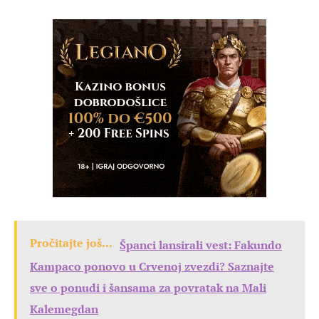
Pročitajte još...
Španci lansirali vest: Fakundo
Kampaco ponovo u Crvenoj zvezdi? Saznajte
sve o ponudi i šansama za povratak na Mali
Kalemegdan