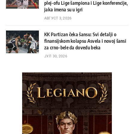
plej-ofu Lige šampiona i Lige konferencije,
jaka imena su u igri
АВГУСТ 3, 2026
KK Partizan čeka šansu: Svi detalji o
finansijskom kolapsu Asvela i novoj šansi
za crno-bele da dovedu beka
ЈУЛ 30, 2026