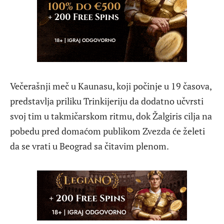
Večerašnji meč u Kaunasu, koji počinje u 19 časova,
predstavlja priliku Trinkijeriju da dodatno učvrsti
svoj tim u takmičarskom ritmu, dok Žalgiris cilja na
pobedu pred domaćom publikom Zvezda će želeti
da se vrati u Beograd sa čitavim plenom.