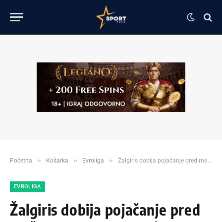
»
»
»
Početna
Košarka
Evroliga
Žalgiris dobija pojačanje pred meč sa Crvenom Zvezdom
EVROLIGA
Žalgiris dobija pojačanje pred