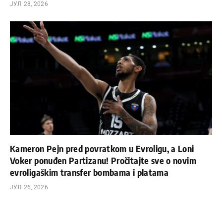
ЈУЛ 28, 2026
Kameron Pejn pred povratkom u Evroligu, a Loni
Voker ponuđen Partizanu! Pročitajte sve o novim
evroligaškim transfer bombama i platama
ЈУЛ 26, 2026