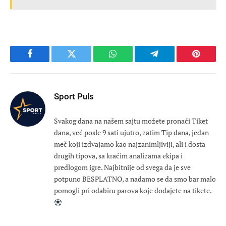
Facebook
Twitter
WhatsApp
Telegram
Pinteres
Sport Puls
Svakog dana na našem sajtu možete pronaći Tiket
dana, već posle 9 sati ujutro, zatim Tip dana, jedan
meč koji izdvajamo kao najzanimljiviji, ali i dosta
drugih tipova, sa kraćim analizama ekipa i
predlogom igre. Najbitnije od svega da je sve
potpuno BESPLATNO, a nadamo se da smo bar malo
pomogli pri odabiru parova koje dodajete na tikete.