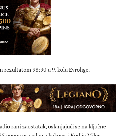
 rezultatom 98:90 u 9. kolu Evrolige.
dio rani zaostatak, oslanjajući se na ključne
 25 poena uz sedam skokova, i Kodija Miler-