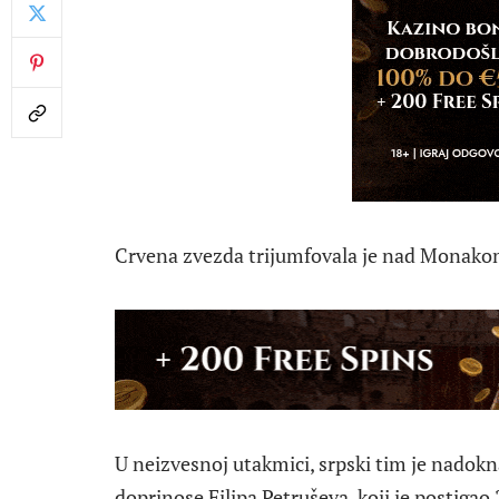
Crvena zvezda trijumfovala je nad Monakom
U neizvesnoj utakmici, srpski tim je nadokna
doprinose Filipa Petruševa, koji je postigao