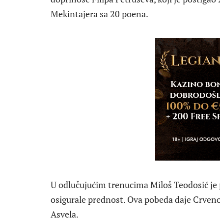
Mekintajera sa 20 poena.
U odlučujućim trenucima Miloš Teodosić je 
osigurale prednost. Ova pobeda daje Crveno
Asvela.