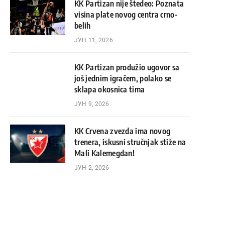
KK Partizan nije štedeo: Poznata
visina plate novog centra crno-
belih
ЈУН 11, 2026
KK Partizan produžio ugovor sa
još jednim igračem, polako se
sklapa okosnica tima
ЈУН 9, 2026
KK Crvena zvezda ima novog
trenera, iskusni stručnjak stiže na
Mali Kalemegdan!
ЈУН 2, 2026