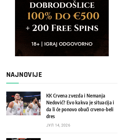
NAJNOVIJE
KK Crvena zvezda i Nemanja
Nedović? Evo kakva je situacija i
da li će ponovo obući crveno-beli
dres
ЈУЛ 14, 2026