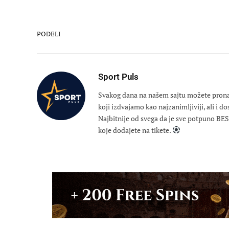
PODELI
Sport Puls
Svakog dana na našem sajtu možete pronaći
koji izdvajamo kao najzanimljiviji, ali i d
Najbitnije od svega da je sve potpuno B
koje dodajete na tikete.