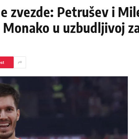
e zvezde: Petrušev i Mil
 Monako u uzbudljivoj za
est