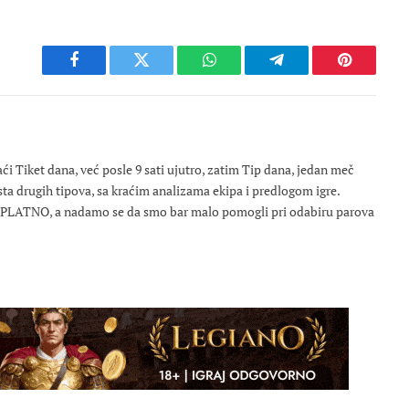
Facebook
Twitter
WhatsApp
Telegram
Pinterest
 Tiket dana, već posle 9 sati ujutro, zatim Tip dana, jedan meč
osta drugih tipova, sa kraćim analizama ekipa i predlogom igre.
ESPLATNO, a nadamo se da smo bar malo pomogli pri odabiru parova