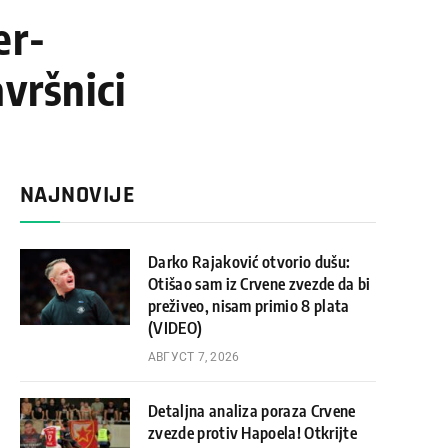
er-
vršnici
NAJNOVIJE
Darko Rajaković otvorio dušu:
Otišao sam iz Crvene zvezde da bi
preživeo, nisam primio 8 plata
(VIDEO)
АВГУСТ 7, 2026
Detaljna analiza poraza Crvene
zvezde protiv Hapoela! Otkrijte