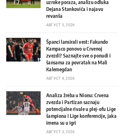
uzroke poraza, analizu odluka
Dejana Stankovića i najavu
revanša
АВГУСТ 5, 2026
Španci lansirali vest: Fakundo
Kampaco ponovo u Crvenoj
zvezdi? Saznajte sve o ponudi i
šansama za povratak na Mali
Kalemegdan
АВГУСТ 4, 2026
Analiza žreba u Nionu: Crvena
zvezda i Partizan saznaju
potencijalne rivale u plej-ofu Lige
šampiona i Lige konferencije, jaka
imena su u igri
АВГУСТ 3, 2026