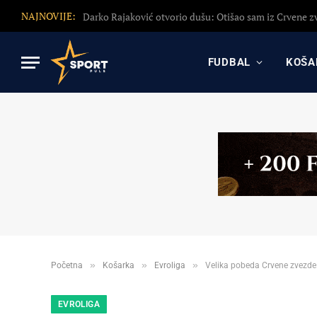
NAJNOVIJE:
FUDBAL
KOŠA
»
»
»
Početna
Košarka
Evroliga
Velika pobeda Crvene zvezde: 
EVROLIGA