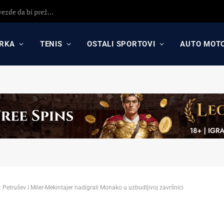
Detaljna analiza poraza Crvene zvezde protiv Hapoela! Otkrijte uzroke poraza, analizu odluka Dejana Stankovića i najavu revanša
RKA
TENIS
OSTALI SPORTOVI
AUTO MOT
Petrušev i Miler-Mekintajer nadigrali Monako u uzbudljivoj završnici