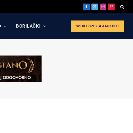
Facebook
X
Instagram
Pinterest
(Twitter)
O
BORILAČKI
SPORT SRBIJA JACKPOT