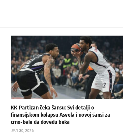
KK Partizan čeka šansu: Svi detalji o
finansijskom kolapsu Asvela i novoj šansi za
crno-bele da dovedu beka
ЈУЛ 30, 2026