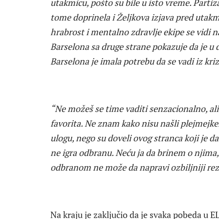
utakmicu, pošto su bile u isto vreme. Parti
tome doprinela i Željkova izjava pred utakm
hrabrost i mentalno zdravlje ekipe se vidi
Barselona sa druge strane pokazuje da je u 
Barselona je imala potrebu da se vadi iz kri
“Ne možeš se time vaditi senzacionalno, a
favorita. Ne znam kako nisu našli plejmejke
ulogu, nego su doveli ovog stranca koji je d
ne igra odbranu. Neću ja da brinem o njima
odbranom ne može da napravi ozbiljniji rez
Na kraju je zaključio da je svaka pobeda u E