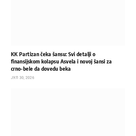
KK Partizan čeka šansu: Svi detalji o
finansijskom kolapsu Asvela i novoj šansi za
crno-bele da dovedu beka
ЈУЛ 30, 2026