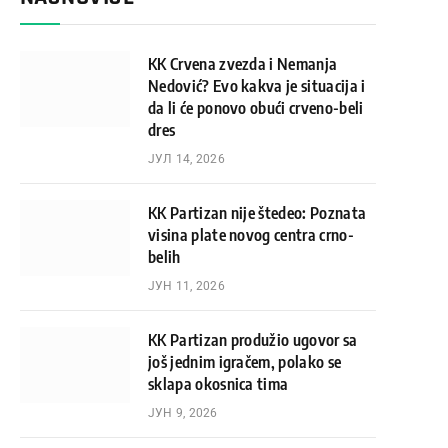
KK Crvena zvezda i Nemanja
Nedović? Evo kakva je situacija i
da li će ponovo obući crveno-beli
dres
ЈУЛ 14, 2026
KK Partizan nije štedeo: Poznata
visina plate novog centra crno-
belih
ЈУН 11, 2026
KK Partizan produžio ugovor sa
još jednim igračem, polako se
sklapa okosnica tima
ЈУН 9, 2026