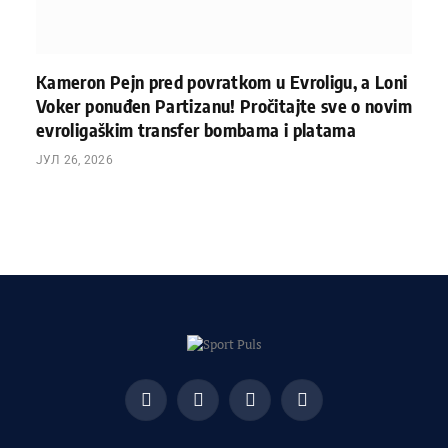
Kameron Pejn pred povratkom u Evroligu, a Loni
Voker ponuđen Partizanu! Pročitajte sve o novim
evroligaškim transfer bombama i platama
ЈУЛ 26, 2026
Facebook
X
Instagram
Pinterest
(Twitter)