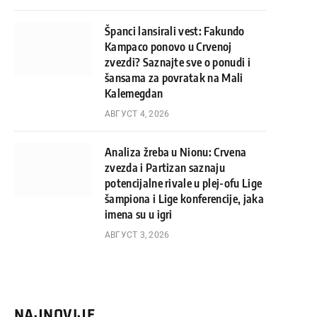
Španci lansirali vest: Fakundo
Kampaco ponovo u Crvenoj
zvezdi? Saznajte sve o ponudi i
šansama za povratak na Mali
Kalemegdan
АВГУСТ 4, 2026
Analiza žreba u Nionu: Crvena
zvezda i Partizan saznaju
potencijalne rivale u plej-ofu Lige
šampiona i Lige konferencije, jaka
imena su u igri
АВГУСТ 3, 2026
NAJNOVIJE