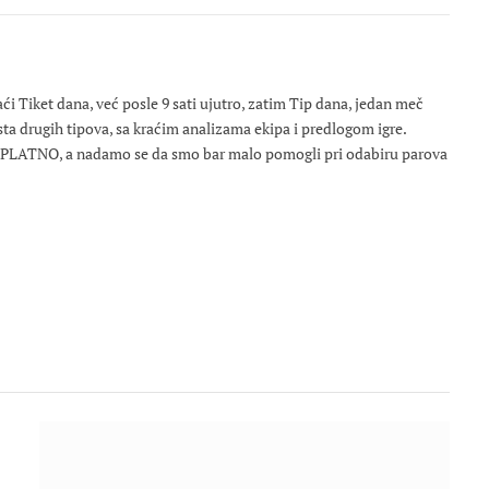
 Tiket dana, već posle 9 sati ujutro, zatim Tip dana, jedan meč
osta drugih tipova, sa kraćim analizama ekipa i predlogom igre.
ESPLATNO, a nadamo se da smo bar malo pomogli pri odabiru parova