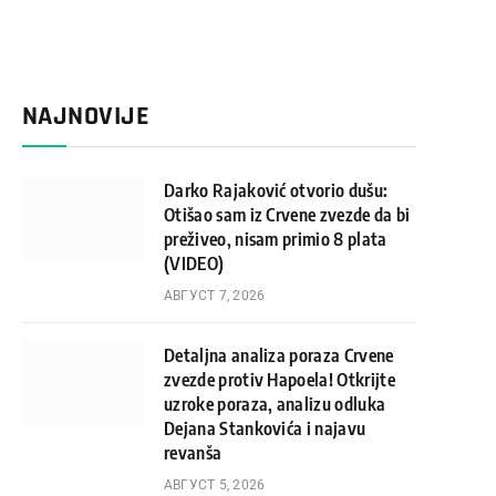
NAJNOVIJE
Darko Rajaković otvorio dušu:
Otišao sam iz Crvene zvezde da bi
preživeo, nisam primio 8 plata
(VIDEO)
АВГУСТ 7, 2026
Detaljna analiza poraza Crvene
zvezde protiv Hapoela! Otkrijte
uzroke poraza, analizu odluka
Dejana Stankovića i najavu
revanša
АВГУСТ 5, 2026