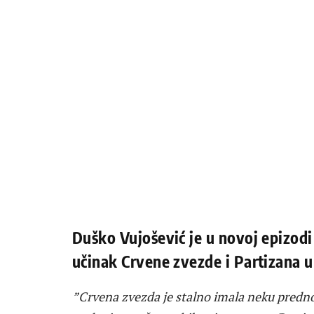
Duško Vujošević je u novoj epizod
učinak Crvene zvezde i Partizana u 
”Crvena zvezda je stalno imala neku prednos