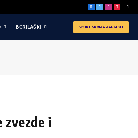
Facebook
X
Instagram
Pinterest
(Twitter)
O
BORILAČKI
SPORT SRBIJA JACKPOT
 zvezde i