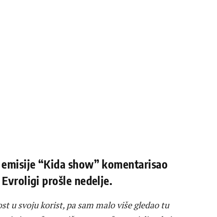
i emisije “Kida show” komentarisao
Evroligi prošle nedelje.
t u svoju korist, pa sam malo više gledao tu