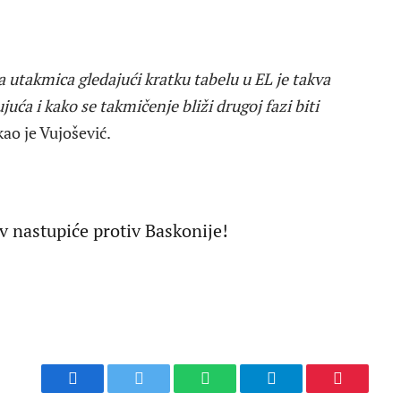
 utakmica gledajući kratku tabelu u EL je takva
uća i kako se takmičenje bliži drugoj fazi biti
ekao je Vujošević.
v nastupiće protiv Baskonije!
Facebook
Twitter
WhatsApp
Telegram
Pinterest