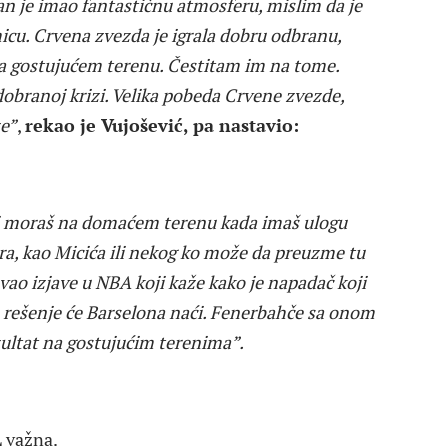
zan je imao fantastičnu atmosferu, mislim da je
icu. Crvena zvezda je igrala dobru odbranu,
 na gostujućem terenu. Čestitam im na tome.
dobranoj krizi. Velika pobeda Crvene zvezde,
ze”
,
rekao je Vujošević, pa nastavio:
li moraš na domaćem terenu kada imaš ulogu
ra, kao Micića ili nekog ko može da preuzme tu
avao izjave u NBA koji kaže kako je napadač koji
, rešenje će Barselona naći. Fenerbahče sa onom
ultat na gostujućim terenima”.
L važna.