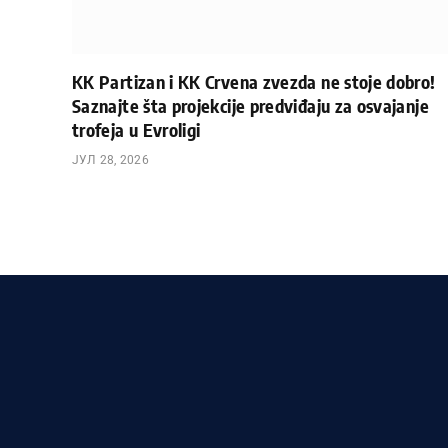
KK Partizan i KK Crvena zvezda ne stoje dobro!
Saznajte šta projekcije predviđaju za osvajanje
trofeja u Evroligi
ЈУЛ 28, 2026