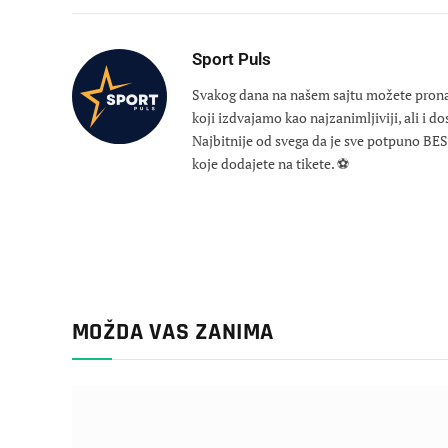
Sport Puls
Svakog dana na našem sajtu možete pronaći
koji izdvajamo kao najzanimljiviji, ali i d
Najbitnije od svega da je sve potpuno B
koje dodajete na tikete. ⚽
MOŽDA VAS ZANIMA