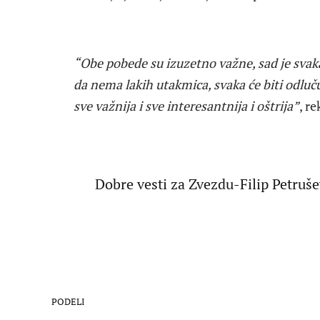
“Obe pobede su izuzetno važne, sad je svaka
da nema lakih utakmica, svaka će biti odlučuj
sve važnija i sve interesantnija i oštrija”
, r
Dobre vesti za Zvezdu-Filip Petruše
PODELI