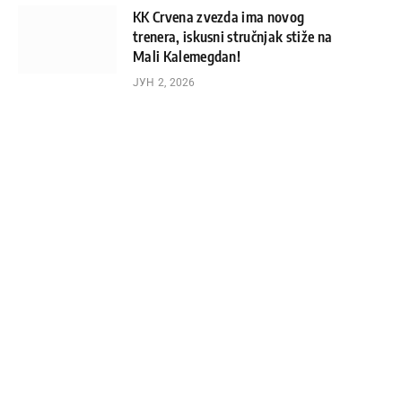
KK Crvena zvezda ima novog
trenera, iskusni stručnjak stiže na
Mali Kalemegdan!
ЈУН 2, 2026