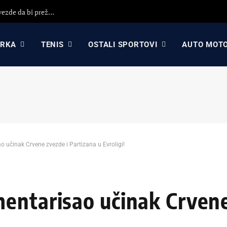
Darko Rajaković otvorio dušu: Otišao sam iz Crvene zvezde da bi preživeo, nisam primio 8 plata (VIDEO)
ARKA
TENIS
OSTALI SPORTOVI
AUTO MOT
 učinak Crvene zvezde i Partizana u Evroligi!
entarisao učinak Crvene