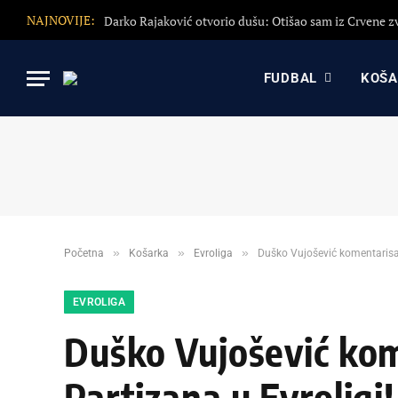
NAJNOVIJE:
FUDBAL
KOŠ
»
»
»
Početna
Košarka
Evroliga
Duško Vujošević komentarisao
EVROLIGA
Duško Vujošević kom
Partizana u Evroligi!