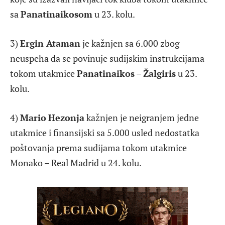
sa
Panatinaikosom
u 23. kolu.
3)
Ergin Ataman
je kažnjen sa 6.000 zbog
neuspeha da se povinuje sudijskim instrukcijama
tokom utakmice
Panatinaikos
–
Žalgiris
u 23.
kolu.
4)
Mario
Hezonja
kažnjen je neigranjem jedne
utakmice i finansijski sa 5.000 usled nedostatka
poštovanja prema sudijama tokom utakmice
Monako – Real Madrid u 24. kolu.