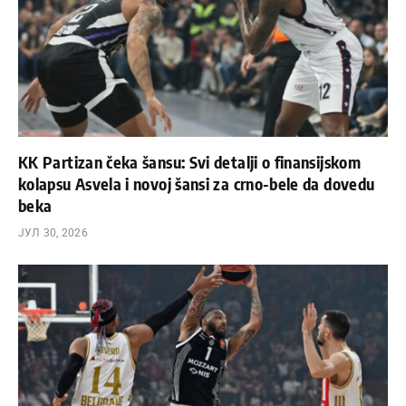
KK Partizan čeka šansu: Svi detalji o finansijskom
kolapsu Asvela i novoj šansi za crno-bele da dovedu
beka
ЈУЛ 30, 2026