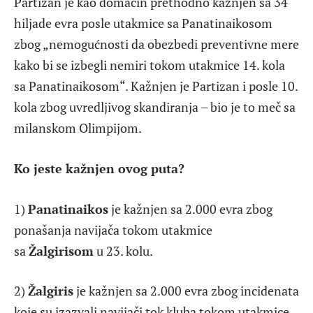
Partizan je kao domaćin prethodno kažnjen sa 34
hiljade evra posle utakmice sa Panatinaikosom
zbog „nemogućnosti da obezbedi preventivne mere
kako bi se izbegli nemiri tokom utakmice 14. kola
sa Panatinaikosom“. Kažnjen je Partizan i posle 10.
kola zbog uvredljivog skandiranja – bio je to meč sa
milanskom Olimpijom.
Ko jeste kažnjen ovog puta?
1)
Panatinaikos
je kažnjen sa 2.000 evra zbog
ponašanja navijača tokom utakmice
sa
Žalgirisom
u 23. kolu.
2)
Žalgiris
je kažnjen sa 2.000 evra zbog incidenata
koje su izazvali navijači tok kluba tokom utakmice