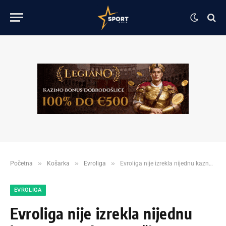
»
»
»
Početna
Košarka
Evroliga
Evroliga nije izrekla nijednu kaznu povodom „večitog derbija“!
EVROLIGA
Evroliga nije izrekla nijednu