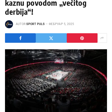
kaznu povodom „večitog
derbija“!
AUTOR
SPORT PULS
ФЕБРУАР 5, 2025