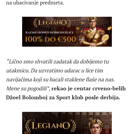
na ubacivanje predmeta.
“Lično smo shvatili zadatak da dobijemo tu
utakmicu. Da uzvratimo udarac u lice tim
navijačima koji su bacali staklene flaše na nas.
Mene su pogodili”,
rekao je centar crveno-belih
Džoel Bolomboj za Sport klub posle derbija.