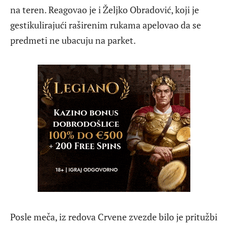
na teren. Reagovao je i Željko Obradović, koji je
gestikulirajući raširenim rukama apelovao da se
predmeti ne ubacuju na parket.
Posle meča, iz redova Crvene zvezde bilo je pritužbi