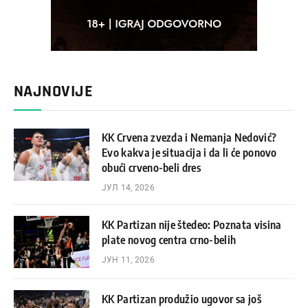
NAJNOVIJE
KK Crvena zvezda i Nemanja Nedović?
Evo kakva je situacija i da li će ponovo
obući crveno-beli dres
ЈУЛ 14, 2026
KK Partizan nije štedeo: Poznata visina
plate novog centra crno-belih
ЈУН 11, 2026
KK Partizan produžio ugovor sa još