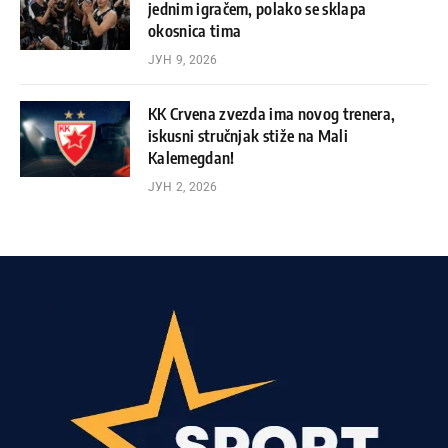
jednim igračem, polako se sklapa
okosnica tima
ЈУН 9, 2026
KK Crvena zvezda ima novog trenera,
iskusni stručnjak stiže na Mali
Kalemegdan!
ЈУН 2, 2026