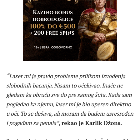
“Laser mi je pravio probleme prilikom izvođenja
slobodnih bacanja. Nisam to očekivao. Inače ne
gledam ka obruču sve do pre samog šuta. Kada sam
pogledao ka njemu, laser mi je bio uperen direktno
u oči. To se dešava, ali moram da budem usresređen
i pogađam sa penala”,
rekao je Karlik Džons.