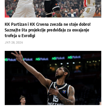
KK Partizan i KK Crvena zvezda ne stoje dobro!
Saznajte šta projekcije predviđaju za osvajanje
trofeja u Evroligi
ЈУЛ 28, 2026