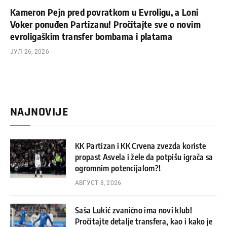
Kameron Pejn pred povratkom u Evroligu, a Loni
Voker ponuđen Partizanu! Pročitajte sve o novim
evroligaškim transfer bombama i platama
ЈУЛ 26, 2026
NAJNOVIJE
KK Partizan i KK Crvena zvezda koriste
propast Asvela i žele da potpišu igrača sa
ogromnim potencijalom?!
АВГУСТ 8, 2026
Saša Lukić zvanično ima novi klub!
Pročitajte detalje transfera, kao i kako je