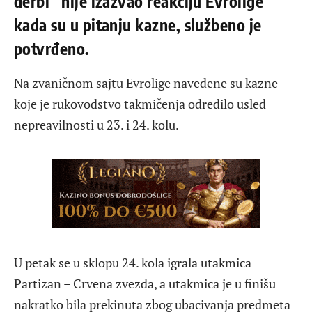
derbi” nije izazvao reakciju Evrolige
kada su u pitanju kazne, službeno je
potvrđeno.
Na zvaničnom sajtu Evrolige navedene su kazne
koje je rukovodstvo takmičenja odredilo usled
nepreavilnosti u 23. i 24. kolu.
U petak se u sklopu 24. kola igrala utakmica
Partizan – Crvena zvezda, a utakmica je u finišu
nakratko bila prekinuta zbog ubacivanja predmeta