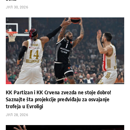
ЈУЛ 30, 2026
KK Partizan i KK Crvena zvezda ne stoje dobro!
Saznajte šta projekcije predviđaju za osvajanje
trofeja u Evroligi
ЈУЛ 28, 2026