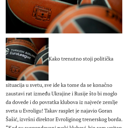
Kako trenutno stoji politička
situacija u svetu, sve ide ka tome da se konačno
zaustavi rat između Ukrajine i Rusije što bi moglo
da dovede i do povratka klubova iz najveće zemlje
sveta u Evroligu! Takav rasplet je najavio Goran
Šašić, izvršni direktor Evroliginog trenerskog borda.
“Kad su suspendovani ruski klubovi, bio sam upitan