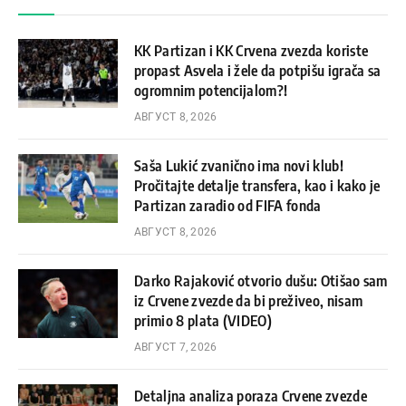
KK Partizan i KK Crvena zvezda koriste
propast Asvela i žele da potpišu igrača sa
ogromnim potencijalom?!
АВГУСТ 8, 2026
Saša Lukić zvanično ima novi klub!
Pročitajte detalje transfera, kao i kako je
Partizan zaradio od FIFA fonda
АВГУСТ 8, 2026
Darko Rajaković otvorio dušu: Otišao sam
iz Crvene zvezde da bi preživeo, nisam
primio 8 plata (VIDEO)
АВГУСТ 7, 2026
Detaljna analiza poraza Crvene zvezde