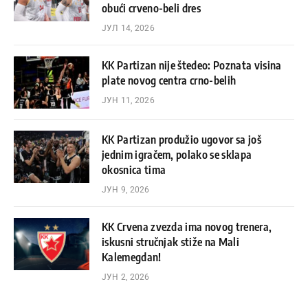
obući crveno-beli dres
ЈУЛ 14, 2026
KK Partizan nije štedeo: Poznata visina
plate novog centra crno-belih
ЈУН 11, 2026
KK Partizan produžio ugovor sa još
jednim igračem, polako se sklapa
okosnica tima
ЈУН 9, 2026
KK Crvena zvezda ima novog trenera,
iskusni stručnjak stiže na Mali
Kalemegdan!
ЈУН 2, 2026