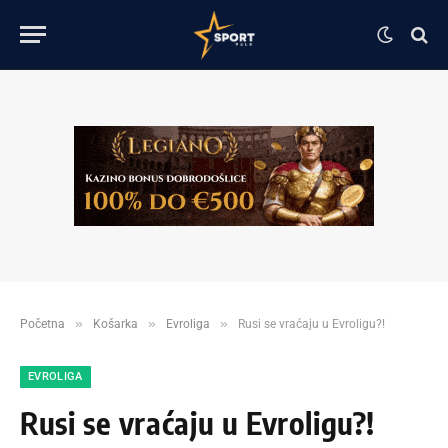
»
»
»
Početna
Košarka
Evroliga
Rusi se vraćaju u Evroligu?!
EVROLIGA
Rusi se vraćaju u Evroligu?!