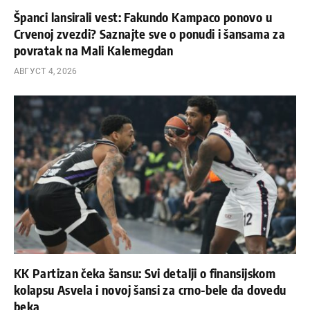
Španci lansirali vest: Fakundo Kampaco ponovo u
Crvenoj zvezdi? Saznajte sve o ponudi i šansama za
povratak na Mali Kalemegdan
АВГУСТ 4, 2026
KK Partizan čeka šansu: Svi detalji o finansijskom
kolapsu Asvela i novoj šansi za crno-bele da dovedu
beka