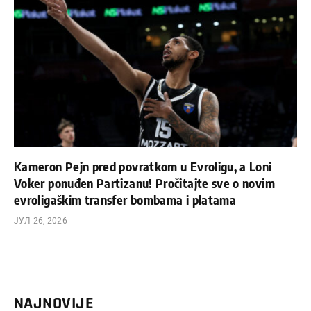
Kameron Pejn pred povratkom u Evroligu, a Loni
Voker ponuđen Partizanu! Pročitajte sve o novim
evroligaškim transfer bombama i platama
ЈУЛ 26, 2026
NAJNOVIJE