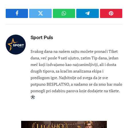
Facebook
Twitter
WhatsApp
Telegram
Pinteres
Sport Puls
Svakog dana na našem sajtu možete pronaći Tiket
dana, već posle 9 sati ujutro, zatim Tip dana, jedan
meč koji izdvajamo kao najzanimljiviji, ali i dosta
drugih tipova, sa kraćim analizama ekipa i
predlogom igre. Najbitnije od svega da je sve
potpuno BESPLATNO, a nadamo se da smo bar malo
pomogli pri odabiru parova koje dodajete na tikete.