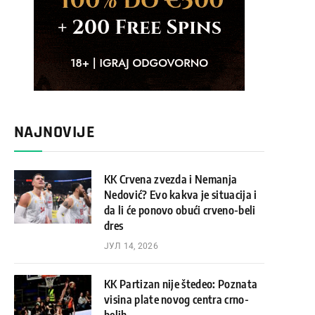
NAJNOVIJE
KK Crvena zvezda i Nemanja
Nedović? Evo kakva je situacija i
da li će ponovo obući crveno-beli
dres
ЈУЛ 14, 2026
KK Partizan nije štedeo: Poznata
visina plate novog centra crno-