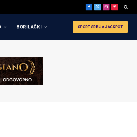
Facebook
X
Instagram
Pinterest
(Twitter)
O
BORILAČKI
SPORT SRBIJA JACKPOT