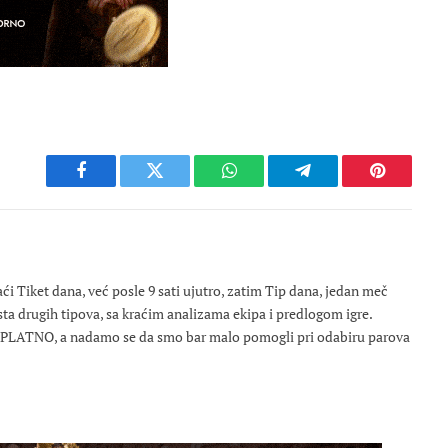
Facebook
Twitter
WhatsApp
Telegram
Pinterest
 Tiket dana, već posle 9 sati ujutro, zatim Tip dana, jedan meč
osta drugih tipova, sa kraćim analizama ekipa i predlogom igre.
ESPLATNO, a nadamo se da smo bar malo pomogli pri odabiru parova