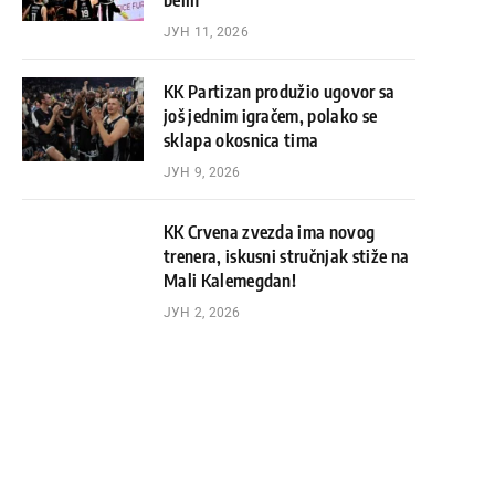
belih
ЈУН 11, 2026
KK Partizan produžio ugovor sa
još jednim igračem, polako se
sklapa okosnica tima
ЈУН 9, 2026
KK Crvena zvezda ima novog
trenera, iskusni stručnjak stiže na
Mali Kalemegdan!
ЈУН 2, 2026