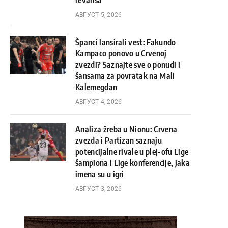
revanša
АВГУСТ 5, 2026
Španci lansirali vest: Fakundo
Kampaco ponovo u Crvenoj
zvezdi? Saznajte sve o ponudi i
šansama za povratak na Mali
Kalemegdan
АВГУСТ 4, 2026
Analiza žreba u Nionu: Crvena
zvezda i Partizan saznaju
potencijalne rivale u plej-ofu Lige
šampiona i Lige konferencije, jaka
imena su u igri
АВГУСТ 3, 2026