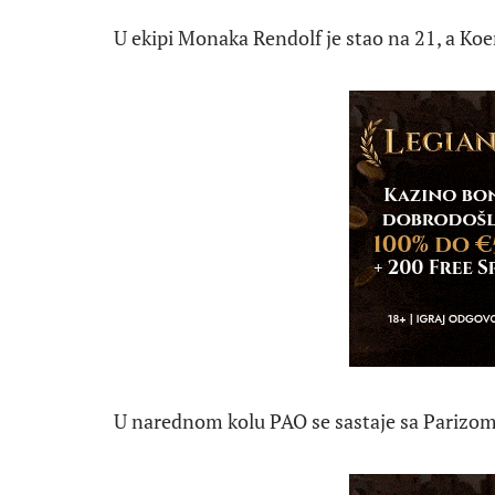
U ekipi Monaka Rendolf je stao na 21, a Koe
U narednom kolu PAO se sastaje sa Parizom