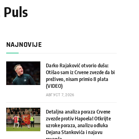
 Puls
NAJNOVIJE
Darko Rajaković otvorio dušu:
Otišao sam iz Crvene zvezde da bi
preživeo, nisam primio 8 plata
(VIDEO)
АВГУСТ 7, 2026
Detaljna analiza poraza Crvene
zvezde protiv Hapoela! Otkrijte
uzroke poraza, analizu odluka
Dejana Stankovića i najavu