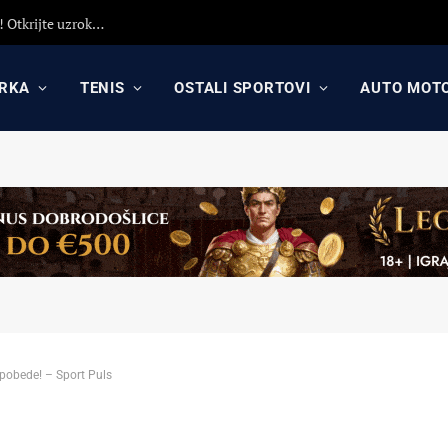
Detaljna analiza poraza Crvene zvezde protiv Hapoela! Otkrijte uzroke poraza, analizu odluka Dejana Stankovića i najavu revanša
RKA
TENIS
OSTALI SPORTOVI
AUTO MOT
pobede! – Sport Puls