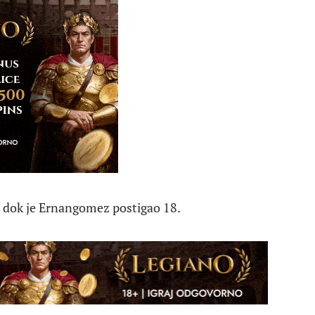
, dok je Ernangomez postigao 18.