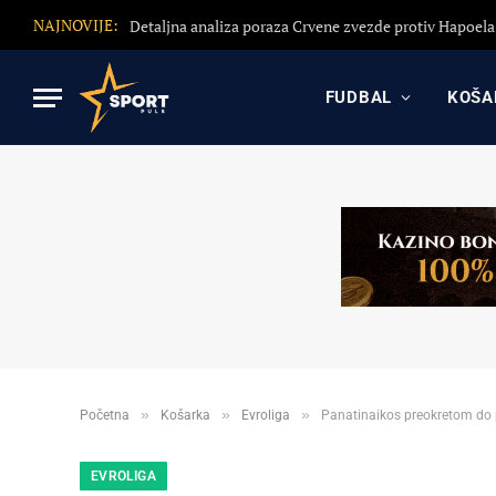
NAJNOVIJE:
FUDBAL
KOŠA
»
»
»
Početna
Košarka
Evroliga
Panatinaikos preokretom do 
EVROLIGA