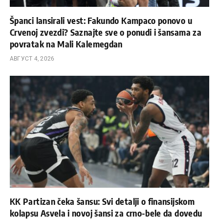
Španci lansirali vest: Fakundo Kampaco ponovo u
Crvenoj zvezdi? Saznajte sve o ponudi i šansama za
povratak na Mali Kalemegdan
АВГУСТ 4, 2026
KK Partizan čeka šansu: Svi detalji o finansijskom
kolapsu Asvela i novoj šansi za crno-bele da dovedu