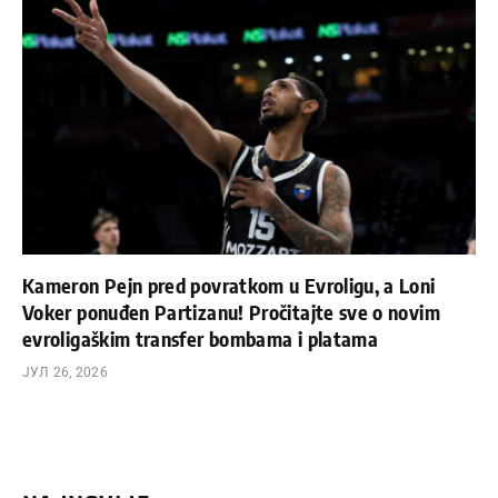
Kameron Pejn pred povratkom u Evroligu, a Loni
Voker ponuđen Partizanu! Pročitajte sve o novim
evroligaškim transfer bombama i platama
ЈУЛ 26, 2026