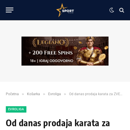
»
»
»
Početna
Košarka
Evroliga
Od danas prodaja karata za ZVEZDA-EFES!
EVROLIGA
Od danas prodaja karata za