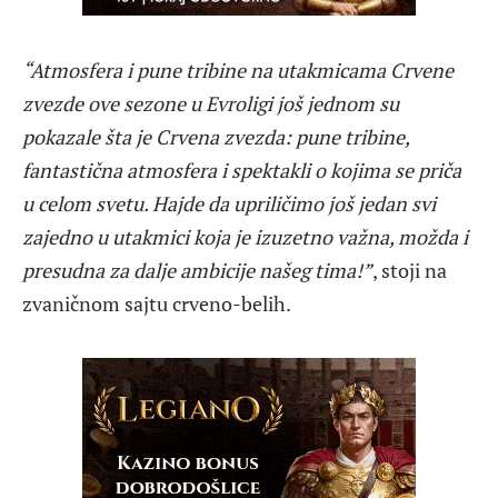
“Atmosfera i pune tribine na utakmicama Crvene
zvezde ove sezone u Evroligi još jednom su
pokazale šta je Crvena zvezda: pune tribine,
fantastična atmosfera i spektakli o kojima se priča
u celom svetu. Hajde da upriličimo još jedan svi
zajedno u utakmici koja je izuzetno važna, možda i
presudna za dalje ambicije našeg tima!”
, stoji na
zvaničnom sajtu crveno-belih.