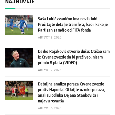
NAJNOVIJE
Saša Lukić zvanično ima novi klub!
Pročitajte detalje transfera, kao i kako je
Partizan zaradio od FIFA fonda
АВГУСТ 8, 2026
Darko Rajaković otvorio dušu: Otišao sam
iz Crvene zvezde da bi preživeo, nisam
primio 8 plata (VIDEO)
АВГУСТ 7, 2026
Detaljna analiza poraza Crvene zvezde
protiv Hapoela! Otkrijte uzroke poraza,
analizu odluka Dejana Stankovića i
najavu revanša
АВГУСТ 5, 2026