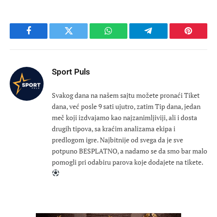
Facebook
Twitter
WhatsApp
Telegram
Pinteres
Sport Puls
Svakog dana na našem sajtu možete pronaći Tiket
dana, već posle 9 sati ujutro, zatim Tip dana, jedan
meč koji izdvajamo kao najzanimljiviji, ali i dosta
drugih tipova, sa kraćim analizama ekipa i
predlogom igre. Najbitnije od svega da je sve
potpuno BESPLATNO, a nadamo se da smo bar malo
pomogli pri odabiru parova koje dodajete na tikete.