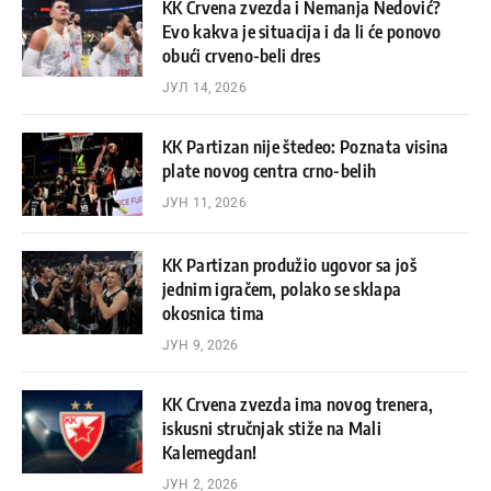
KK Crvena zvezda i Nemanja Nedović?
Evo kakva je situacija i da li će ponovo
obući crveno-beli dres
ЈУЛ 14, 2026
KK Partizan nije štedeo: Poznata visina
plate novog centra crno-belih
ЈУН 11, 2026
KK Partizan produžio ugovor sa još
jednim igračem, polako se sklapa
okosnica tima
ЈУН 9, 2026
KK Crvena zvezda ima novog trenera,
iskusni stručnjak stiže na Mali
Kalemegdan!
ЈУН 2, 2026