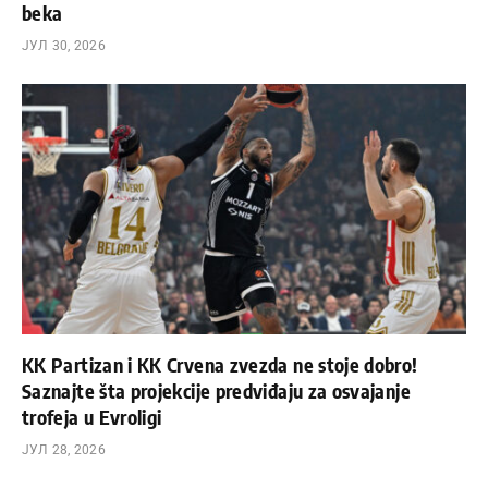
beka
ЈУЛ 30, 2026
KK Partizan i KK Crvena zvezda ne stoje dobro!
Saznajte šta projekcije predviđaju za osvajanje
trofeja u Evroligi
ЈУЛ 28, 2026