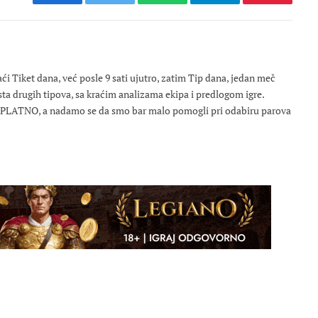
Facebook
Twitter
WhatsApp
Telegram
Pinterest
 Tiket dana, već posle 9 sati ujutro, zatim Tip dana, jedan meč
osta drugih tipova, sa kraćim analizama ekipa i predlogom igre.
ESPLATNO, a nadamo se da smo bar malo pomogli pri odabiru parova