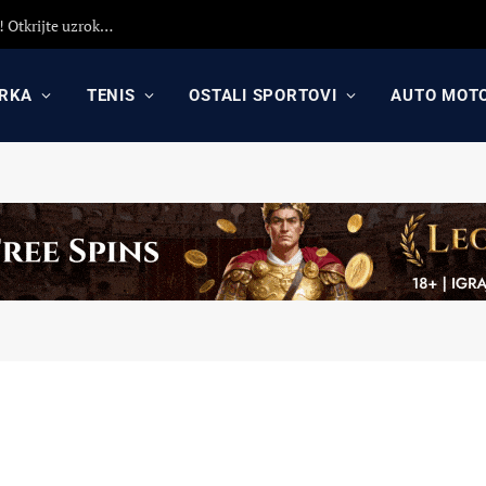
Detaljna analiza poraza Crvene zvezde protiv Hapoela! Otkrijte uzroke poraza, analizu odluka Dejana Stankovića i najavu revanša
RKA
TENIS
OSTALI SPORTOVI
AUTO MOT