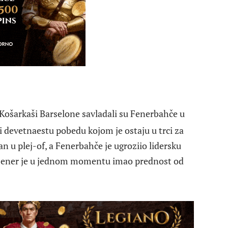
 Košarkaši Barselone savladali su Fenerbahče u
li devetnaestu pobedu kojom je ostaju u trci za
n u plej-of, a Fenerbahče je ugroziio lidersku
a. Fener je u jednom momentu imao prednost od