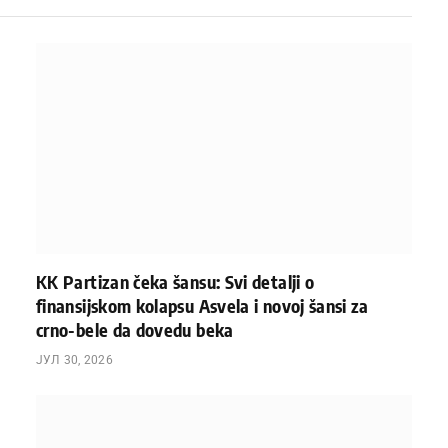
KK Partizan čeka šansu: Svi detalji o
finansijskom kolapsu Asvela i novoj šansi za
crno-bele da dovedu beka
ЈУЛ 30, 2026