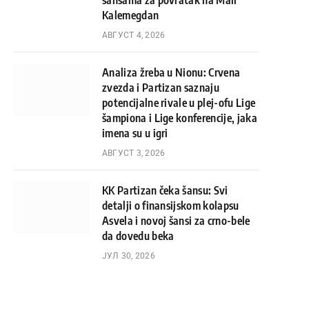
šansama za povratak na Mali
Kalemegdan
АВГУСТ 4, 2026
Analiza žreba u Nionu: Crvena
zvezda i Partizan saznaju
potencijalne rivale u plej-ofu Lige
šampiona i Lige konferencije, jaka
imena su u igri
АВГУСТ 3, 2026
KK Partizan čeka šansu: Svi
detalji o finansijskom kolapsu
Asvela i novoj šansi za crno-bele
da dovedu beka
ЈУЛ 30, 2026