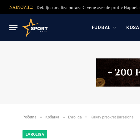
NAJNOVIJE:
FUDBAL
KOŠA
»
»
»
Početna
Košarka
Evroliga
Kakav preokret Barselone!
EVROLIGA