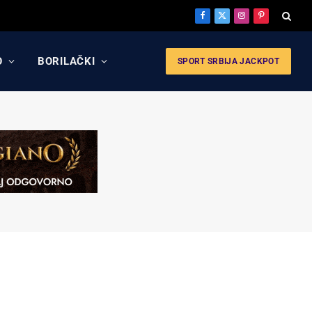
Facebook
X
Instagram
Pinterest
(Twitter)
O
BORILAČKI
SPORT SRBIJA JACKPOT