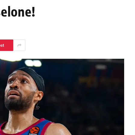
elone!
est