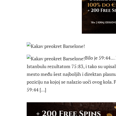
Bilo je 59:44…
Istanbulu rezultatom 75:83, i tako su upisa
mesto među šest najboljih i direktan plasma
poziciju na kojoj se nalazio uoči ovog kol
59:44 […]