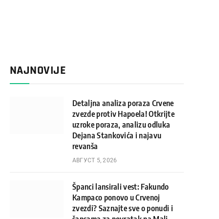
NAJNOVIJE
Detaljna analiza poraza Crvene
zvezde protiv Hapoela! Otkrijte
uzroke poraza, analizu odluka
Dejana Stankovića i najavu
revanša
АВГУСТ 5, 2026
Španci lansirali vest: Fakundo
Kampaco ponovo u Crvenoj
zvezdi? Saznajte sve o ponudi i