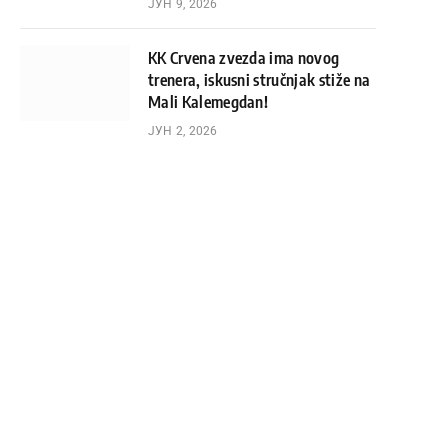
ЈУН 9, 2026
KK Crvena zvezda ima novog
trenera, iskusni stručnjak stiže na
Mali Kalemegdan!
ЈУН 2, 2026