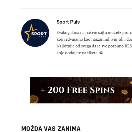
Sport Puls
Svakog dana na našem sajtu možete pronaći
koji izdvajamo kao najzanimljiviji, ali i d
Najbitnije od svega da je sve potpuno B
koje dodajete na tikete. ⚽
MOŽDA VAS ZANIMA