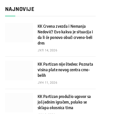
NAJNOVIJE
KK Crvena zvezda i Nemanja
Nedović? Evo kakva je situacija i
da li će ponovo obući crveno-beli
dres
ЈУЛ 14, 2026
KK Partizan nije štedeo: Poznata
visina plate novog centra crno-
belih
ЈУН 11, 2026
KK Partizan produžio ugovor sa
još jednim igračem, polako se
sklapa okosnica tima