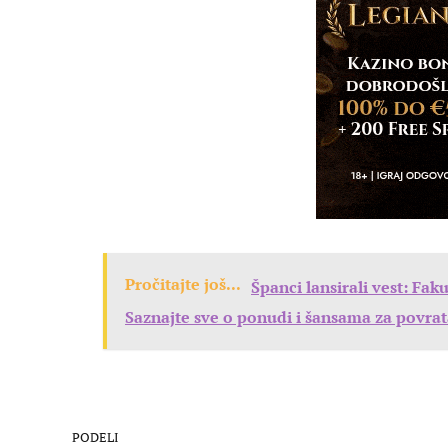
Pročitajte još...
Španci lansirali vest: F
Saznajte sve o ponudi i šansama za povr
PODELI