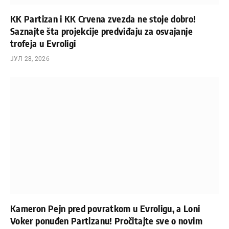
KK Partizan i KK Crvena zvezda ne stoje dobro!
Saznajte šta projekcije predviđaju za osvajanje
trofeja u Evroligi
ЈУЛ 28, 2026
Kameron Pejn pred povratkom u Evroligu, a Loni
Voker ponuđen Partizanu! Pročitajte sve o novim