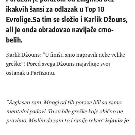
ikakvih šansi za odlazak u Top 10
Evrolige.Sa tim se složio i Karlik Džouns,
ali je onda obradovao navijače crno-
belih.
Karlik Džouns: “U finišu smo napravili neke velike
greške”! Pored svega Džouns najavljuje svoj
ostanak u Partizanu.
“Saglasan sam. Mnogi od tih poraza bili su samo
mentalni padovi. To su bile greške koje obično ne
pravimo. Mislim da sam to i ranije rekao”
izjavio je