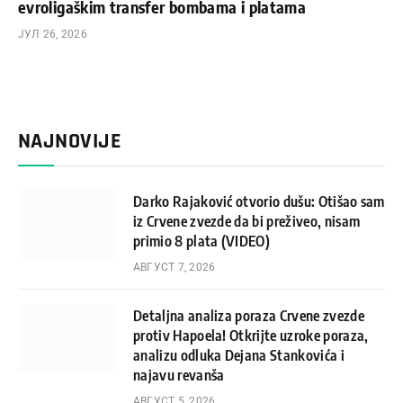
evroligaškim transfer bombama i platama
ЈУЛ 26, 2026
NAJNOVIJE
Darko Rajaković otvorio dušu: Otišao sam
iz Crvene zvezde da bi preživeo, nisam
primio 8 plata (VIDEO)
АВГУСТ 7, 2026
Detaljna analiza poraza Crvene zvezde
protiv Hapoela! Otkrijte uzroke poraza,
analizu odluka Dejana Stankovića i
najavu revanša
АВГУСТ 5, 2026