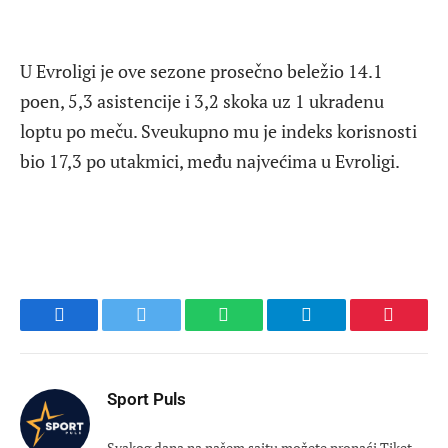
U Evroligi je ove sezone prosečno beležio 14.1
poen, 5,3 asistencije i 3,2 skoka uz 1 ukradenu
loptu po meču. Sveukupno mu je indeks korisnosti
bio 17,3 po utakmici, među najvećima u Evroligi.
Facebook
Twitter
WhatsApp
Telegram
Pinteres
Sport Puls
Svakog dana na našem sajtu možete pronaći Tiket