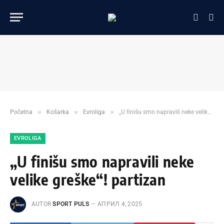
»
»
»
Početna
Košarka
Evroliga
„U finišu smo napravili neke velike greške“! partizan
EVROLIGA
„U finišu smo napravili neke
velike greške“! partizan
AUTOR
SPORT PULS
АПРИЛ 4, 2025