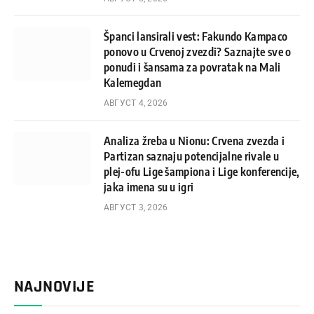
Španci lansirali vest: Fakundo Kampaco
ponovo u Crvenoj zvezdi? Saznajte sve o
ponudi i šansama za povratak na Mali
Kalemegdan
АВГУСТ 4, 2026
Analiza žreba u Nionu: Crvena zvezda i
Partizan saznaju potencijalne rivale u
plej-ofu Lige šampiona i Lige konferencije,
jaka imena su u igri
АВГУСТ 3, 2026
NAJNOVIJE