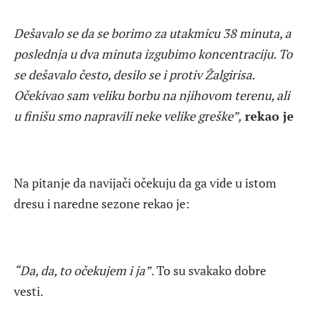
Dešavalo se da se borimo za utakmicu 38 minuta, a
poslednja u dva minuta izgubimo koncentraciju. To
se dešavalo često, desilo se i protiv Žalgirisa.
Očekivao sam veliku borbu na njihovom terenu, ali
u finišu smo napravili neke velike greške”,
rekao je
Na pitanje da navijači očekuju da ga vide u istom
dresu i naredne sezone rekao je:
“Da, da, to očekujem i ja”
. To su svakako dobre
vesti.