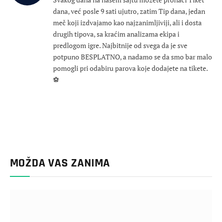
dana, već posle 9 sati ujutro, zatim Tip dana, jedan
meč koji izdvajamo kao najzanimljiviji, ali i dosta
drugih tipova, sa kraćim analizama ekipa i
predlogom igre. Najbitnije od svega da je sve
potpuno BESPLATNO, a nadamo se da smo bar malo
pomogli pri odabiru parova koje dodajete na tikete.
⚽
MOŽDA VAS ZANIMA