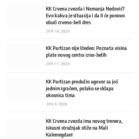
KK Crvena zvezda i Nemanja Nedović?
Evo kakva je situacija i da li će ponovo
obući crveno-beli dres
ЈУЛ 14, 2026
KK Partizan nije štedeo: Poznata visina
plate novog centra crno-belih
ЈУН 11, 2026
KK Partizan produžio ugovor sa još
jednim igračem, polako se sklapa
okosnica tima
ЈУН 9, 2026
KK Crvena zvezda ima novog trenera,
iskusni stručnjak stiže na Mali
Kalemegdan!