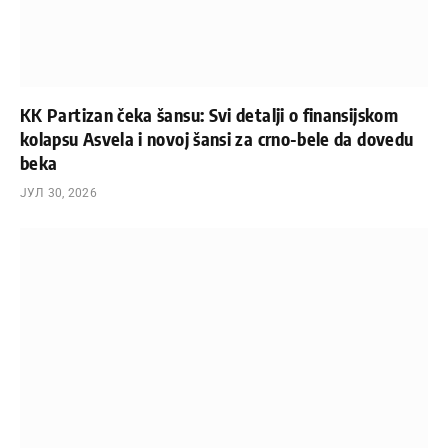
KK Partizan čeka šansu: Svi detalji o finansijskom
kolapsu Asvela i novoj šansi za crno-bele da dovedu
beka
ЈУЛ 30, 2026