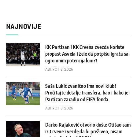
NAJNOVIJE
KK Partizan i KK Crvena zvezda koriste
propast Asvela i žele da potpišu igrača sa
ogromnim potencijalom?!
АВГУСТ 8, 2026
Saša Lukić zvanično ima novi klub!
Pročitajte detalje transfera, kao i kako je
Partizan zaradio od FIFA fonda
АВГУСТ 8, 2026
Darko Rajaković otvorio dušu: Otišao sam
iz Crvene zvezde da bi preživeo, nisam