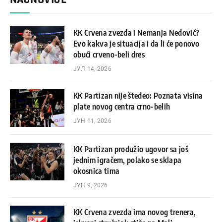
KK Crvena zvezda i Nemanja Nedović?
Evo kakva je situacija i da li će ponovo
obući crveno-beli dres
ЈУЛ 14, 2026
KK Partizan nije štedeo: Poznata visina
plate novog centra crno-belih
ЈУН 11, 2026
KK Partizan produžio ugovor sa još
jednim igračem, polako se sklapa
okosnica tima
ЈУН 9, 2026
KK Crvena zvezda ima novog trenera,