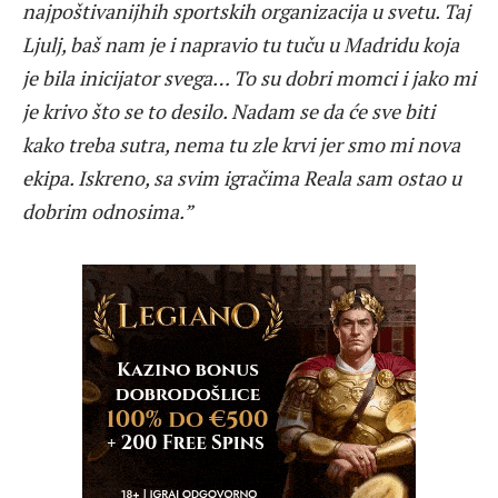
najpoštivanijhih sportskih organizacija u svetu. Taj
Ljulj, baš nam je i napravio tu tuču u Madridu koja
je bila inicijator svega… To su dobri momci i jako mi
je krivo što se to desilo. Nadam se da će sve biti
kako treba sutra, nema tu zle krvi jer smo mi nova
ekipa. Iskreno, sa svim igračima Reala sam ostao u
dobrim odnosima.”