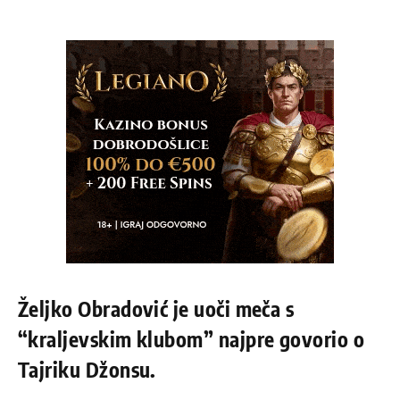
Željko Obradović je uoči meča s
“kraljevskim klubom” najpre govorio o
Tajriku Džonsu.