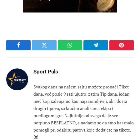
Facebook
Twitter
WhatsApp
Telegram
Pinteres
Sport Puls
Svakog dana na našem sajtu možete pronaći Tiket
dana, već posle 9 sati ujutro, zatim Tip dana, jedan
meč koji izdvajamo kao najzanimljiviji, ali i dosta
drugih tipova, sa kraćim analizama ekipa i
predlogom igre. Najbitnije od svega da je sve
potpuno BESPLATNO, a nadamo se da smo bar malo
pomogli pri odabiru parova koje dodajete na tikete.