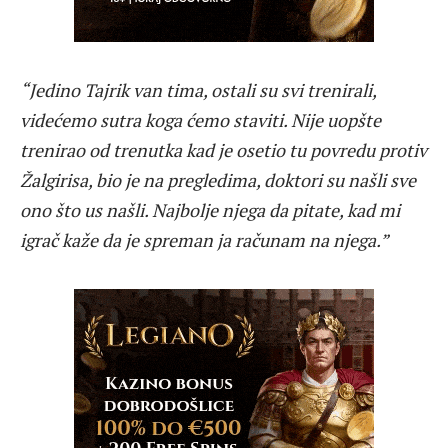
“Jedino Tajrik van tima, ostali su svi trenirali,
videćemo sutra koga ćemo staviti. Nije uopšte
trenirao od trenutka kad je osetio tu povredu protiv
Žalgirisa, bio je na pregledima, doktori su našli sve
ono što us našli. Najbolje njega da pitate, kad mi
igrač kaže da je spreman ja računam na njega.”