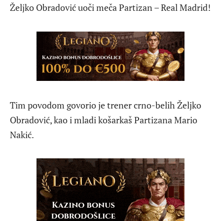
Željko Obradović uoči meča Partizan – Real Madrid!
Tim povodom govorio je trener crno-belih Željko
Obradović, kao i mladi košarkaš Partizana Mario
Nakić.