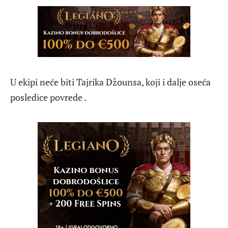
U ekipi neće biti Tajrika Džounsa, koji i dalje oseća
posledice povrede .