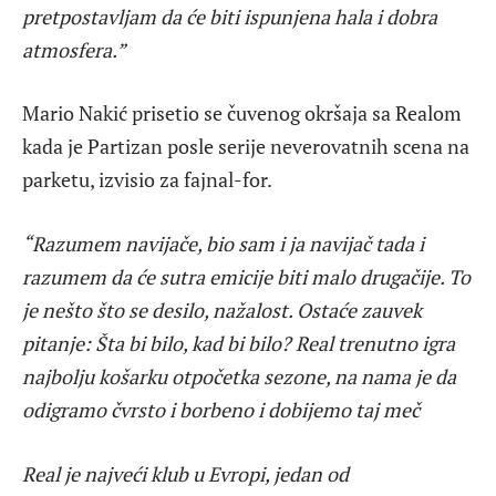
pretpostavljam da će biti ispunjena hala i dobra
atmosfera.”
Mario Nakić prisetio se čuvenog okršaja sa Realom
kada je Partizan posle serije neverovatnih scena na
parketu, izvisio za fajnal-for.
“Razumem navijače, bio sam i ja navijač tada i
razumem da će sutra emicije biti malo drugačije. To
je nešto što se desilo, nažalost. Ostaće zauvek
pitanje: Šta bi bilo, kad bi bilo? Real trenutno igra
najbolju košarku otpočetka sezone, na nama je da
odigramo čvrsto i borbeno i dobijemo taj meč
Real je najveći klub u Evropi, jedan od