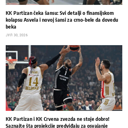
KK Partizan čeka šansu: Svi detalji o finansijskom
kolapsu Asvela i novoj šansi za crno-bele da dovedu
beka
ЈУЛ 30, 2026
KK Partizan i KK Crvena zvezda ne stoje dobro!
Saznajte šta projekcije predviđaju za osvajanje