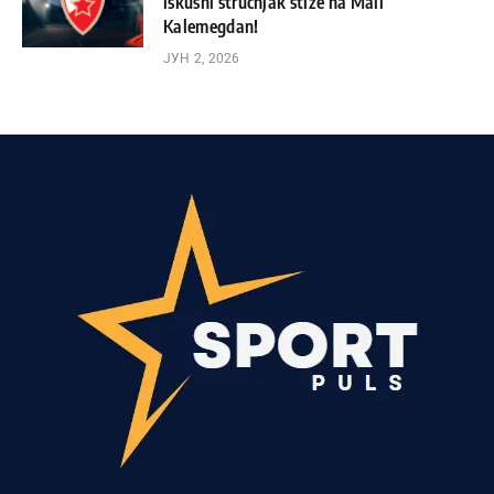
iskusni stručnjak stiže na Mali
Kalemegdan!
ЈУН 2, 2026