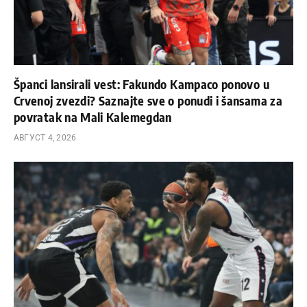
Španci lansirali vest: Fakundo Kampaco ponovo u
Crvenoj zvezdi? Saznajte sve o ponudi i šansama za
povratak na Mali Kalemegdan
АВГУСТ 4, 2026