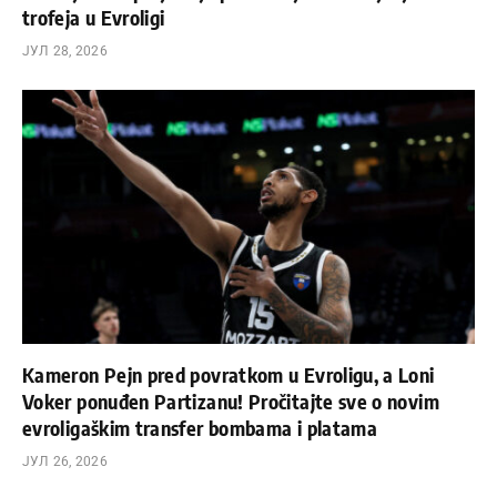
trofeja u Evroligi
ЈУЛ 28, 2026
Kameron Pejn pred povratkom u Evroligu, a Loni
Voker ponuđen Partizanu! Pročitajte sve o novim
evroligaškim transfer bombama i platama
ЈУЛ 26, 2026