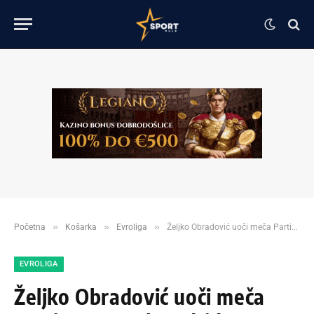
»
»
»
Početna
Košarka
Evroliga
Željko Obradović uoči meča Partizan – Real Madrid!
EVROLIGA
Željko Obradović uoči meča