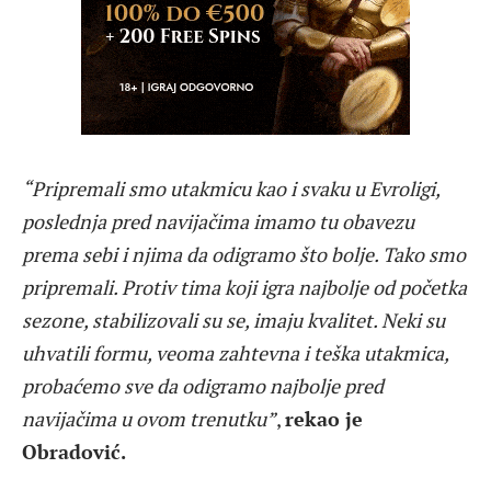
“Pripremali smo utakmicu kao i svaku u Evroligi,
poslednja pred navijačima imamo tu obavezu
prema sebi i njima da odigramo što bolje. Tako smo
pripremali. Protiv tima koji igra najbolje od početka
sezone, stabilizovali su se, imaju kvalitet. Neki su
uhvatili formu, veoma zahtevna i teška utakmica,
probaćemo sve da odigramo najbolje pred
navijačima u ovom trenutku”
,
rekao je
Obradović.