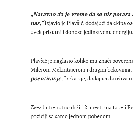
„Naravno da je vreme da se niz poraza 
nas,“
izjavio je Plavšić, dodajući da ekipa 
uvek prisutni i donose jedinstvenu energiju
Plavšić je naglasio koliko mu znači poveren
Milerom Mekintajerom i drugim bekovima.
poentiranje,“
rekao je, dodajući da uživa
Zvezda trenutno drži 12. mesto na tabeli Ev
poziciji sa samo jednom pobedom.