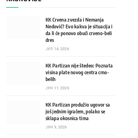
KK Crvena zvezda i Nemanja
Nedović? Evo kakva je situacija i
da li će ponovo obući crveno-beli
dres
ЈУЛ 14, 2026
KK Partizan nije štedeo: Poznata
visina plate novog centra crno-
belih
ЈУН 11, 2026
KK Partizan produžio ugovor sa
još jednim igračem, polako se
sklapa okosnica tima
ЈУН 9, 2026