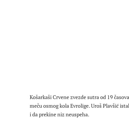
Košarkaši Crvene zvezde sutra od 19 časova 
meču osmog kola Evrolige. Uroš Plavšić ista
i da prekine niz neuspeha.