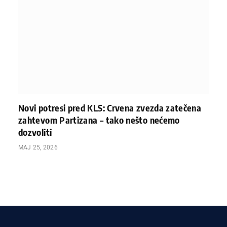
Novi potresi pred KLS: Crvena zvezda zatečena
zahtevom Partizana – tako nešto nećemo
dozvoliti
МАЈ 25, 2026