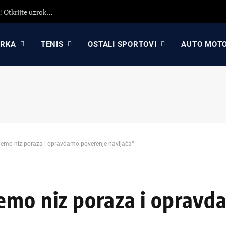
Detaljna analiza poraza Crvene zvezde protiv Hapoela! Otkrijte uzroke poraza, analizu odluka Dejana Stankovića i najavu revanša
ARKA
TENIS
OSTALI SPORTOVI
AUTO MOT
nemo niz poraza i opravdamo poverenje navijača“
emo niz poraza i oprav