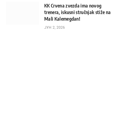
KK Crvena zvezda ima novog
trenera, iskusni stručnjak stiže na
Mali Kalemegdan!
ЈУН 2, 2026