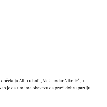
dočekuju Albu u hali „Aleksandar Nikolić“, u
kao je da tim ima obavezu da pruži dobru partiju