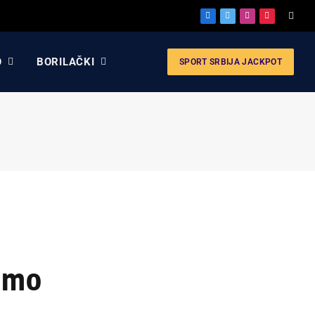
Facebook
X
Instagram
Pinterest
(Twitter)
O
BORILAČKI
SPORT SRBIJA JACKPOT
damo