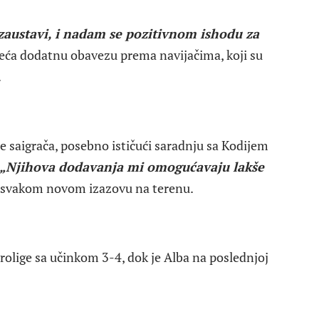
zaustavi, i nadam se pozitivnom ishodu za
oseća dodatnu obavezu prema navijačima, koji su
.
je saigrača, posebno ističući saradnju sa Kodijem
„Njihova dodavanja mi omogućavaju lakše
 u svakom novom izazovu na terenu.
rolige sa učinkom 3-4, dok je Alba na poslednjoj