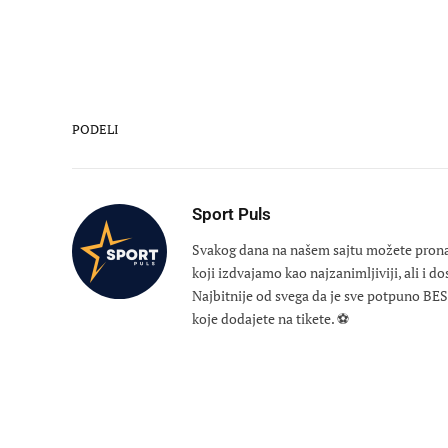
PODELI
Sport Puls
Svakog dana na našem sajtu možete pronaći
koji izdvajamo kao najzanimljiviji, ali i d
Najbitnije od svega da je sve potpuno B
koje dodajete na tikete. ⚽