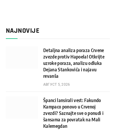
NAJNOVIJE
Detaljna analiza poraza Crvene
zvezde protiv Hapoela! Otkrijte
uzroke poraza, analizu odluka
Dejana Stankovića i najavu
revanša
АВГУСТ 5, 2026
Španci lansirali vest: Fakundo
Kampaco ponovo u Crvenoj
zvezdi? Saznajte sve o ponudi i
šansama za povratak na Mali
Kalemegdan