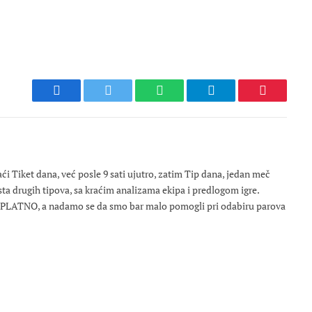
Facebook
Twitter
WhatsApp
Telegram
Pinterest
 Tiket dana, već posle 9 sati ujutro, zatim Tip dana, jedan meč
osta drugih tipova, sa kraćim analizama ekipa i predlogom igre.
ESPLATNO, a nadamo se da smo bar malo pomogli pri odabiru parova