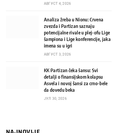
АВГУСТ 4, 2026
Analiza žreba u Nionu: Crvena
zvezda i Partizan saznaju
potencijalne rivale u plej-ofu Lige
šampiona i Lige konferencije, jaka
imena su u igri
АВГУСТ 3, 2026
KK Partizan čeka šansu: Svi
detalji o finansijskom kolapsu
Asvela i novoj šansi za crno-bele
da dovedu beka
ЈУЛ 30, 2026
NAJNOVIJE