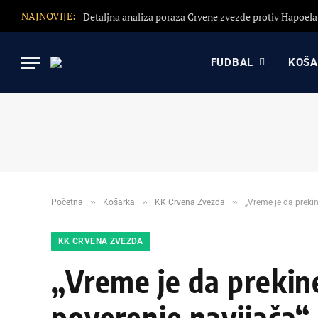
NAJNOVIJE:
FUDBAL
KOŠ
»
»
»
Početna
Košarka
KK Crvena Zvezda
„Vreme je da preki
KK CRVENA ZVEZDA
„Vreme je da prekin
poverenje navijača“