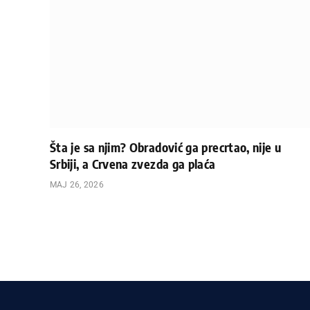
Šta je sa njim? Obradović ga precrtao, nije u
Srbiji, a Crvena zvezda ga plaća
МАЈ 26, 2026