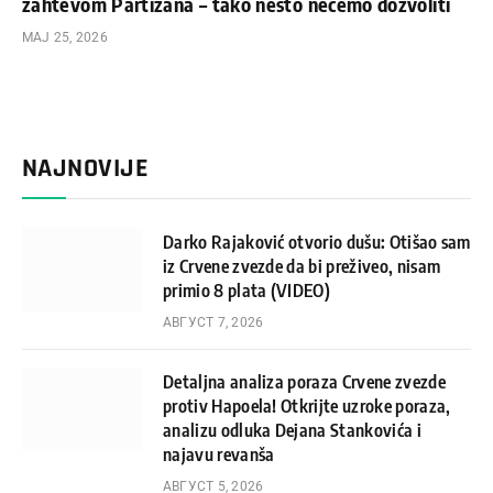
zahtevom Partizana – tako nešto nećemo dozvoliti
МАЈ 25, 2026
NAJNOVIJE
Darko Rajaković otvorio dušu: Otišao sam
iz Crvene zvezde da bi preživeo, nisam
primio 8 plata (VIDEO)
АВГУСТ 7, 2026
Detaljna analiza poraza Crvene zvezde
protiv Hapoela! Otkrijte uzroke poraza,
analizu odluka Dejana Stankovića i
najavu revanša
АВГУСТ 5, 2026