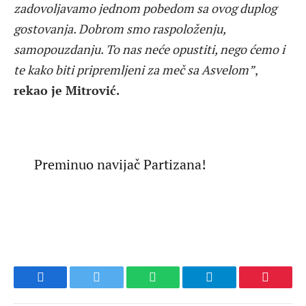
zadovoljavamo jednom pobedom sa ovog duplog
gostovanja. Dobrom smo raspoloženju,
samopouzdanju. To nas neće opustiti, nego ćemo i
te kako biti pripremljeni za meč sa Asvelom”
,
rekao je Mitrović.
Preminuo navijač Partizana!
Facebook
Twitter
WhatsApp
Telegram
Pinteres