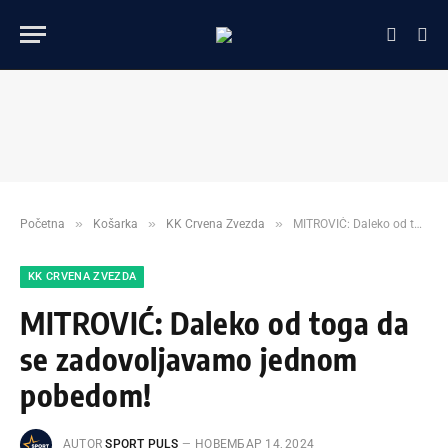
»
»
»
Početna
Košarka
KK Crvena Zvezda
MITROVIĆ: Daleko od toga da se zadovoljavamo jednom pobedom!
KK CRVENA ZVEZDA
MITROVIĆ: Daleko od toga da
se zadovoljavamo jednom
pobedom!
AUTOR
SPORT PULS
НОВЕМБАР 14, 2024