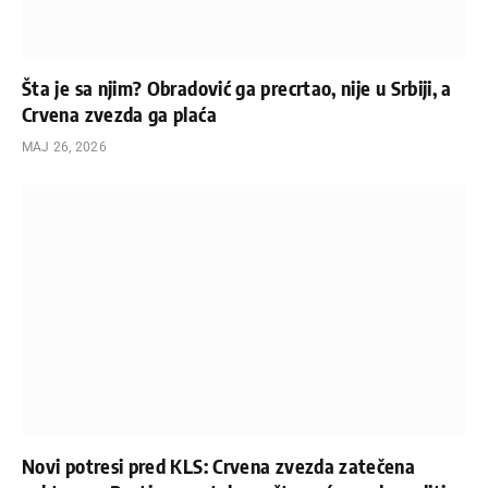
Šta je sa njim? Obradović ga precrtao, nije u Srbiji, a
Crvena zvezda ga plaća
МАЈ 26, 2026
Novi potresi pred KLS: Crvena zvezda zatečena