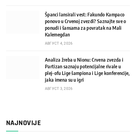
Španci lansirali vest: Fakundo Kampaco
ponovo u Crvenoj zvezdi? Saznajte sve o
ponudi i šansama za povratak na Mali
Kalemegdan
АВГУСТ 4, 2026
Analiza žreba u Nionu: Crvena zvezda i
Partizan saznaju potencijalne rivale u
plej-ofu Lige šampiona i Lige konferencije,
jaka imena su u igri
АВГУСТ 3, 2026
NAJNOVIJE