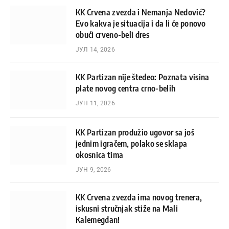
KK Crvena zvezda i Nemanja Nedović?
Evo kakva je situacija i da li će ponovo
obući crveno-beli dres
ЈУЛ 14, 2026
KK Partizan nije štedeo: Poznata visina
plate novog centra crno-belih
ЈУН 11, 2026
KK Partizan produžio ugovor sa još
jednim igračem, polako se sklapa
okosnica tima
ЈУН 9, 2026
KK Crvena zvezda ima novog trenera,
iskusni stručnjak stiže na Mali
Kalemegdan!