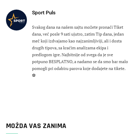
Sport Puls
Svakog dana na našem sajtu možete pronaći Tiket
dana, već posle 9 sati ujutro, zatim Tip dana, jedan
meč koji izdvajamo kao najzanimljiviji, ali i dosta
drugih tipova, sa kraćim analizama ekipa i
predlogom igre. Najbitnije od svega da je sve
potpuno BESPLATNO, a nadamo se da smo bar malo
pomogli pri odabiru parova koje dodajete na tikete.
⚽
MOŽDA VAS ZANIMA