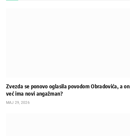
Zvezda se ponovo oglasila povodom Obradovića, a on
već ima novi angažman?
МАЈ 29, 2026