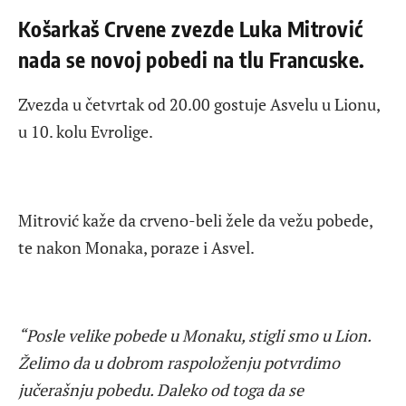
Košarkaš Crvene zvezde Luka Mitrović
nada se novoj pobedi na tlu Francuske.
Zvezda u četvrtak od 20.00 gostuje Asvelu u Lionu,
u 10. kolu Evrolige.
Mitrović kaže da crveno-beli žele da vežu pobede,
te nakon Monaka, poraze i Asvel.
“Posle velike pobede u Monaku, stigli smo u Lion.
Želimo da u dobrom raspoloženju potvrdimo
jučerašnju pobedu. Daleko od toga da se