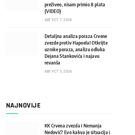
preživeo, nisam primio 8 plata
(VIDEO)
АВГУСТ 7, 2026
Detaljna analiza poraza Crvene
zvezde protiv Hapoela! Otkrijte
uzroke poraza, analizu odluka
Dejana Stankovića i najavu
revanša
АВГУСТ 5, 2026
NAJNOVIJE
KK Crvena zvezda i Nemanja
Nedović? Evo kakva je situacija i