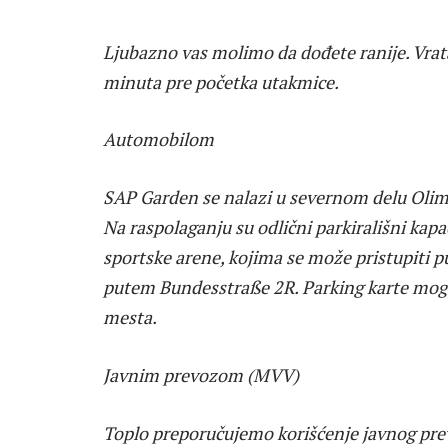
Ljubazno vas molimo da dođete ranije. Vrata
minuta pre početka utakmice.
Automobilom
SAP Garden se nalazi u severnom delu Olim
Na raspolaganju su odlični parkirališni kapa
sportske arene, kojima se može pristupiti 
putem Bundesstraße 2R. Parking karte mogu s
mesta.
Javnim prevozom (MVV)
Toplo preporučujemo korišćenje javnog prev