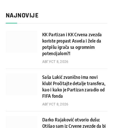
NAJNOVIJE
KK Partizan i KK Crvena zvezda
koriste propast Asvela i žele da
potpišu igrača sa ogromnim
potencijalom?!
АВГУСТ 8, 2026
Saša Lukić zvanično ima novi
klub! Pročitajte detalje transfera,
kao i kako je Partizan zaradio od
FIFA fonda
АВГУСТ 8, 2026
Darko Rajaković otvorio dušu:
Otišao sam iz Crvene zvezde da bi