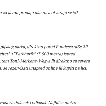
 za javnu prodaju ulaznica otvaraju se 90
pijskog parka, direktno pored Bundesstraße 2R.
citeti u “Parkharfe” (3.500 mesta) ispred
putem Toni-Merkens-Weg-a ili direktno sa severa
e rezervisati unapred online ili kupiti na licu
oza za dolazak i odlazak. Najbliža metro