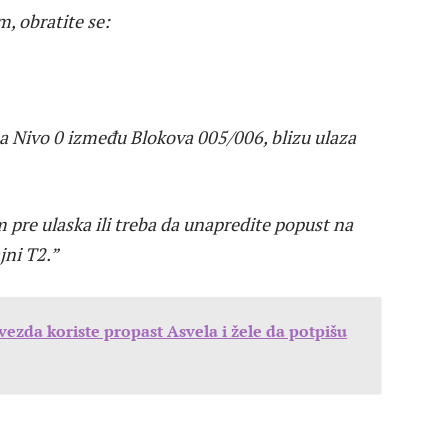
, obratite se:
a Nivo 0 između Blokova 005/006, blizu ulaza
pre ulaska ili treba da unapredite popust na
jni T2.”
vezda koriste propast Asvela i žele da potpišu