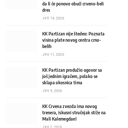
da li će ponovo obući crveno-beli
dres
ЈУЛ 14, 2026
KK Partizan nije štedeo: Poznata
visina plate novog centra crno-
belih
ЈУН 11, 2026
KK Partizan produžio ugovor sa
još jednim igračem, polako se
sklapa okosnica tima
ЈУН 9, 2026
KK Crvena zvezda ima novog
trenera, iskusni stručnjak stiže na
Mali Kalemegdan!
ЈУН 2, 2026