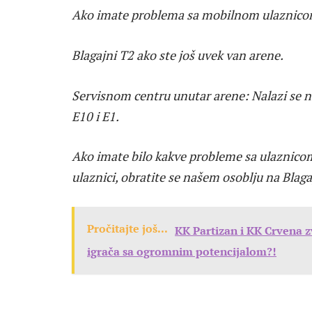
Ako imate problema sa mobilnom ulaznicom
Blagajni T2 ako ste još uvek van arene.
Servisnom centru unutar arene: Nalazi se n
E10 i E1.
Ako imate bilo kakve probleme sa ulaznicom 
ulaznici, obratite se našem osoblju na Blaga
Pročitajte još...
KK Partizan i KK Crvena z
igrača sa ogromnim potencijalom?!