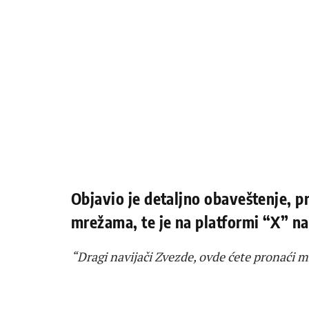
Objavio je detaljno obaveštenje, p
mrežama, te je na platformi “X” n
“Dragi navijači Zvezde, ovde ćete pronaći 