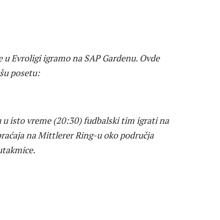
 u Evroligi igramo na SAP Gardenu. Ovde
šu posetu:
u isto vreme (20:30) fudbalski tim igrati na
raćaja na Mittlerer Ring-u oko područja
utakmice.