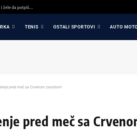
KK Partizan i KK Crvena zvezda koriste propast Asvela i žele da potpišu igrača sa ogromnim potencijalom?!
ARKA
TENIS
OSTALI SPORTOVI
AUTO MOT
štenje pred meč sa Crvenom zvezdom!
tenje pred meč sa Crven