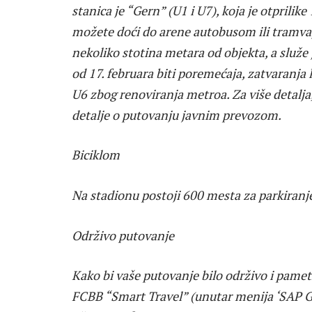
stanica je “Gern” (U1 i U7), koja je otpril
možete doći do arene autobusom ili tramvaj
nekoliko stotina metara od objekta, a služe
od 17. februara biti poremećaja, zatvaranja l
U6 zbog renoviranja metroa. Za više detalja
detalje o putovanju javnim prevozom.
Biciklom
Na stadionu postoji 600 mesta za parkiranje
Održivo putovanje
Kako bi vaše putovanje bilo održivo i pame
FCBB “Smart Travel” (unutar menija ‘SAP G