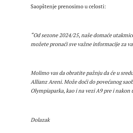
Saopštenje prenosimo u celosti:
“Od sezone 2024/25, naše domaće utakmice
možete pronaći sve važne informacije za va
Molimo vas da obratite pažnju da će u sredu 
Allianz Areni. Može doći do povećanog saob
Olympiaparka, kao i na vezi A9 pre i nakon 
Dolazak