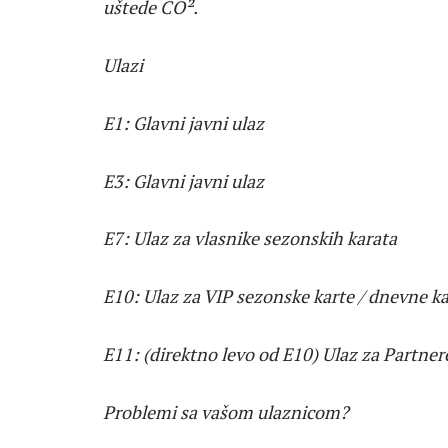
uštede CO².
Ulazi
E1: Glavni javni ulaz
E3: Glavni javni ulaz
E7: Ulaz za vlasnike sezonskih karata
E10: Ulaz za VIP sezonske karte / dnevne kar
E11: (direktno levo od E10) Ulaz za Partnere 
Problemi sa vašom ulaznicom?