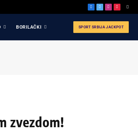
Facebook
X
Instagram
Pinterest
(Twitter)
O
BORILAČKI
SPORT SRBIJA JACKPOT
om zvezdom!