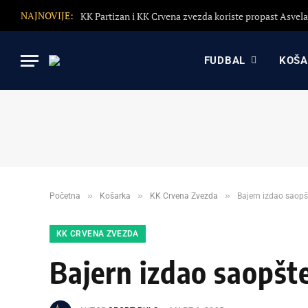
NAJNOVIJE:
FUDBAL
KOŠ
»
»
»
Početna
Košarka
KK Crvena Zvezda
Bajern izdao saop
KK CRVENA ZVEZDA
Bajern izdao saopš