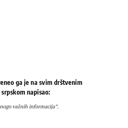
reneo ga je na svim drštvenim
a srpskom napisao:
mnogo važnih informacija”.