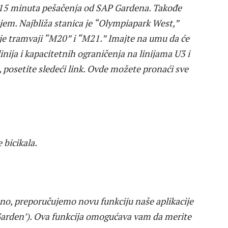
ike 15 minuta pešačenja od SAP Gardena. Takođe
em. Najbliža stanica je “Olympiapark West,”
 je tramvaji “M20” i “M21.” Imajte na umu da će
inija i kapacitetnih ograničenja na linijama U3 i
, posetite sledeći link. Ovde možete pronaći sve
 bicikala.
tno, preporučujemo novu funkciju naše aplikacije
arden’). Ova funkcija omogućava vam da merite