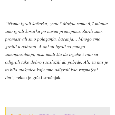
“Nismo igrali košarku, znate? Možda samo 6,7 minuta
smo igrali košarku po našim principima. Žurili smo,
promašivali smo polaganja, bacanja… Mnogo smo
grešili u odbrani. A oni su igrali sa mnogo
samopouzdanja, nisu imali šta da izgube i zato su
odigrali tako dobro i zaslužili da pobede. Ali, za nas je
to bila utakmica koju smo odigrali kao razmaženi
tim”,
rekao je grčki stručnjak.