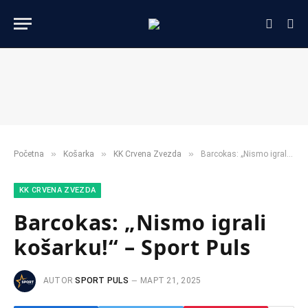
»
»
»
Početna
Košarka
KK Crvena Zvezda
Barcokas: „Nismo igrali košarku!“ – Sport Puls
KK CRVENA ZVEZDA
Barcokas: „Nismo igrali
košarku!“ – Sport Puls
AUTOR
SPORT PULS
МАРТ 21, 2025