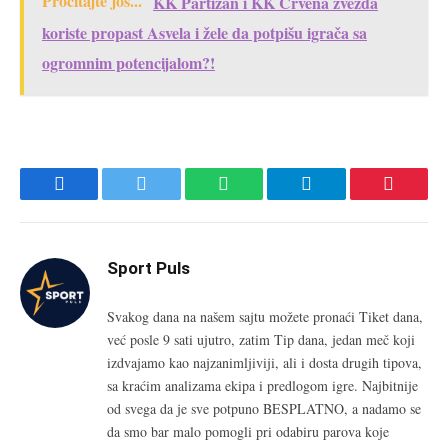
Pročitajte još...
KK Partizan i KK Crvena zvezda
koriste propast Asvela i žele da potpišu igrača sa
ogromnim potencijalom?!
Facebook
Twitter
WhatsApp
Telegram
Pinteres
Sport Puls
Svakog dana na našem sajtu možete pronaći Tiket dana,
već posle 9 sati ujutro, zatim Tip dana, jedan meč koji
izdvajamo kao najzanimljiviji, ali i dosta drugih tipova,
sa kraćim analizama ekipa i predlogom igre. Najbitnije
od svega da je sve potpuno BESPLATNO, a nadamo se
da smo bar malo pomogli pri odabiru parova koje