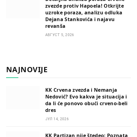
zvezde protiv Hapoela! Otkrijte
uzroke poraza, analizu odluka
Dejana Stankovića i najavu
revanša
АВГУСТ 5, 2026
NAJNOVIJE
KK Crvena zvezda i Nemanja
Nedović? Evo kakva je situacija i
da li će ponovo obući crveno-beli
dres
ЈУЛ 14, 2026
KK Partizan nije štedeo: Poznata