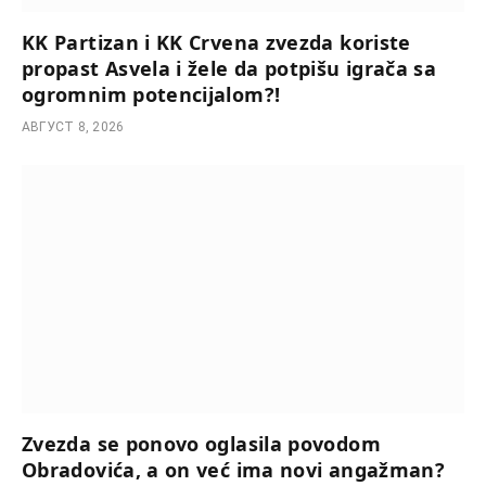
KK Partizan i KK Crvena zvezda koriste
propast Asvela i žele da potpišu igrača sa
ogromnim potencijalom?!
АВГУСТ 8, 2026
Zvezda se ponovo oglasila povodom
Obradovića, a on već ima novi angažman?