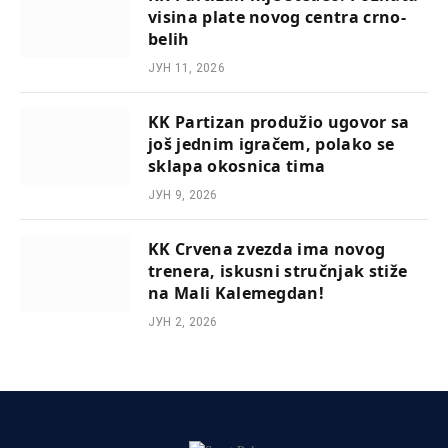
visina plate novog centra crno-
belih
ЈУН 11, 2026
KK Partizan produžio ugovor sa
još jednim igračem, polako se
sklapa okosnica tima
ЈУН 9, 2026
KK Crvena zvezda ima novog
trenera, iskusni stručnjak stiže
na Mali Kalemegdan!
ЈУН 2, 2026