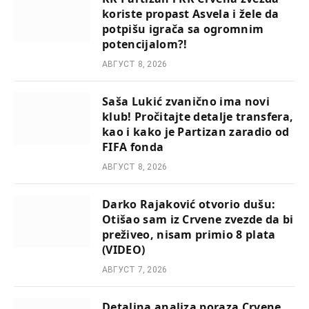
koriste propast Asvela i žele da
potpišu igrača sa ogromnim
potencijalom?!
АВГУСТ 8, 2026
Saša Lukić zvanično ima novi
klub! Pročitajte detalje transfera,
kao i kako je Partizan zaradio od
FIFA fonda
АВГУСТ 8, 2026
Darko Rajaković otvorio dušu:
Otišao sam iz Crvene zvezde da bi
preživeo, nisam primio 8 plata
(VIDEO)
АВГУСТ 7, 2026
Detaljna analiza poraza Crvene