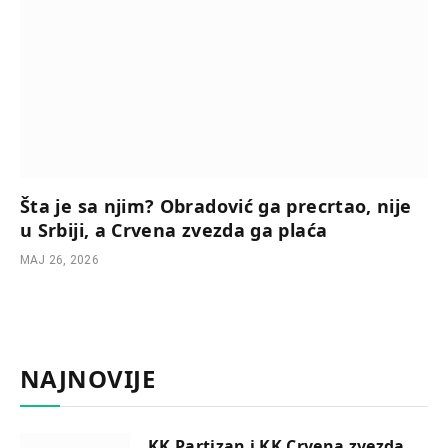
Šta je sa njim? Obradović ga precrtao, nije
u Srbiji, a Crvena zvezda ga plaća
МАЈ 26, 2026
NAJNOVIJE
KK Partizan i KK Crvena zvezda