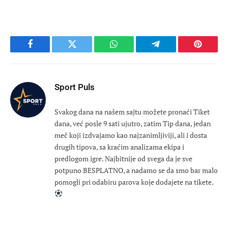
Facebook
Twitter
WhatsApp
Telegram
Pinteres
Sport Puls
Svakog dana na našem sajtu možete pronaći Tiket
dana, već posle 9 sati ujutro, zatim Tip dana, jedan
meč koji izdvajamo kao najzanimljiviji, ali i dosta
drugih tipova, sa kraćim analizama ekipa i
predlogom igre. Najbitnije od svega da je sve
potpuno BESPLATNO, a nadamo se da smo bar malo
pomogli pri odabiru parova koje dodajete na tikete.