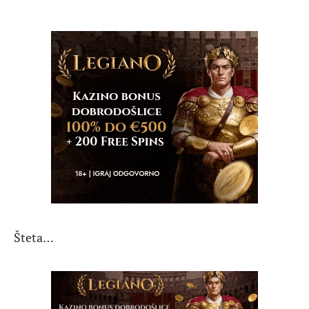
Šteta…