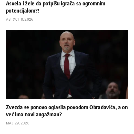
Asvela i žele da potpišu igrača sa ogromnim
potencijalom?!
АВГУСТ 8, 2026
Zvezda se ponovo oglasila povodom Obradovića, a on
već ima novi angažman?
МАЈ 29, 2026