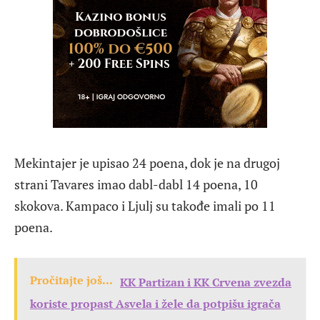
Mekintajer je upisao 24 poena, dok je na drugoj
strani Tavares imao dabl-dabl 14 poena, 10
skokova. Kampaco i Ljulj su takođe imali po 11
poena.
Pročitajte još...
KK Partizan i KK Crvena zvezda
koriste propast Asvela i žele da potpišu igrača