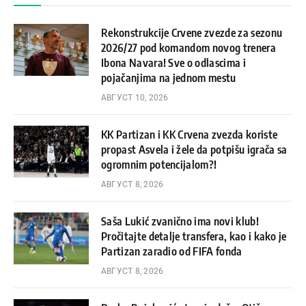
Rekonstrukcije Crvene zvezde za sezonu
2026/27 pod komandom novog trenera
Ibona Navara! Sve o odlascima i
pojačanjima na jednom mestu
АВГУСТ 10, 2026
KK Partizan i KK Crvena zvezda koriste
propast Asvela i žele da potpišu igrača sa
ogromnim potencijalom?!
АВГУСТ 8, 2026
Saša Lukić zvanično ima novi klub!
Pročitajte detalje transfera, kao i kako je
Partizan zaradio od FIFA fonda
АВГУСТ 8, 2026