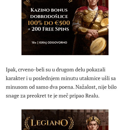
Ipak, crveno-beli su u drugom delu pokazali
karakter i u poslednjem minutu utakmice ušli sa
minusom od samo dva poena. Nažalost, nije bilo
snage za preokret te je meč pripao Realu.