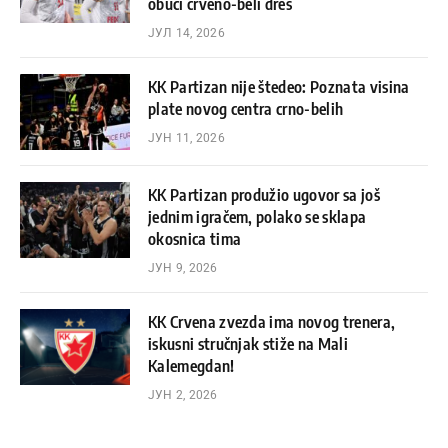
obući crveno-beli dres
ЈУЛ 14, 2026
KK Partizan nije štedeo: Poznata visina
plate novog centra crno-belih
ЈУН 11, 2026
KK Partizan produžio ugovor sa još
jednim igračem, polako se sklapa
okosnica tima
ЈУН 9, 2026
KK Crvena zvezda ima novog trenera,
iskusni stručnjak stiže na Mali
Kalemegdan!
ЈУН 2, 2026