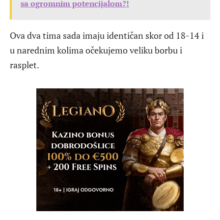
sa ogromnim potencijalom?!
Ova dva tima sada imaju identičan skor od 18-14 i
u narednim kolima očekujemo veliku borbu i
rasplet.