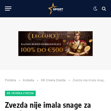
»
»
»
Početna
Košarka
KK Crvena Zvezda
Zvezda nije imala snage za preokret!
KK CRVENA ZVEZDA
Zvezda nije imala snage za