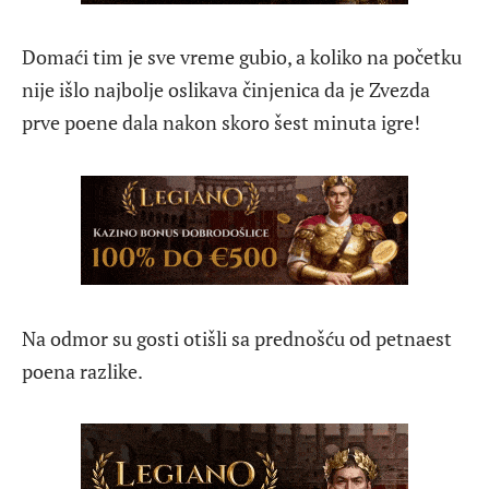
Domaći tim je sve vreme gubio, a koliko na početku
nije išlo najbolje oslikava činjenica da je Zvezda
prve poene dala nakon skoro šest minuta igre!
Na odmor su gosti otišli sa prednošću od petnaest
poena razlike.