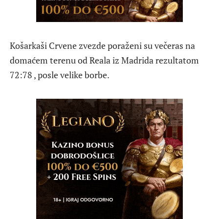
Košarkaši Crvene zvezde poraženi su večeras na
domaćem terenu od Reala iz Madrida rezultatom
72:78 , posle velike borbe.