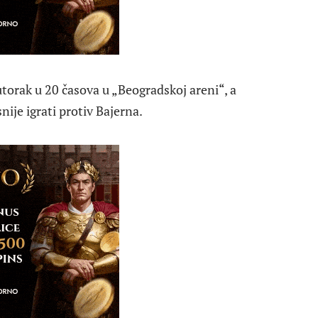
torak u 20 časova u „Beogradskoj areni“, a
ije igrati protiv Bajerna.