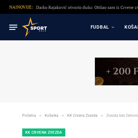
NAJNOVIJE:
FUDBAL
KOŠA
»
»
»
Početna
Košarka
KK Crvena Zvezda
Zvezda bez četvori
KK CRVENA ZVEZDA