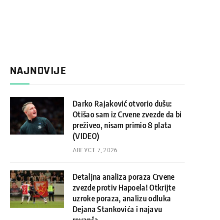
NAJNOVIJE
Darko Rajaković otvorio dušu:
Otišao sam iz Crvene zvezde da bi
preživeo, nisam primio 8 plata
(VIDEO)
АВГУСТ 7, 2026
Detaljna analiza poraza Crvene
zvezde protiv Hapoela! Otkrijte
uzroke poraza, analizu odluka
Dejana Stankovića i najavu