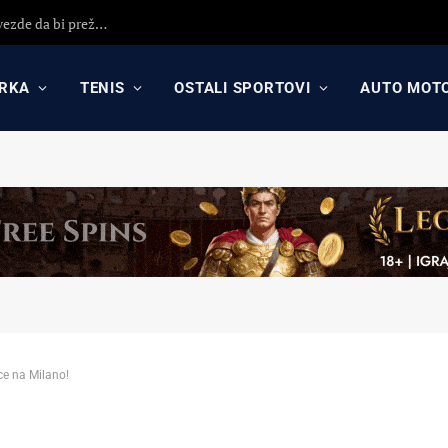
Detaljna analiza poraza Crvene zvezde protiv Hapoela! Otkrijte uzroke poraza, analizu odluka Dejana Stankovića i najavu revanša
RKA
TENIS
OSTALI SPORTOVI
AUTO MOT
ce na Milano!