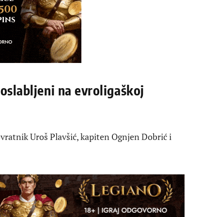
oslabljeni na evroligaškoj
vratnik Uroš Plavšić, kapiten Ognjen Dobrić i