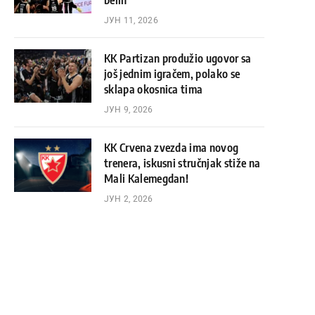
belih
ЈУН 11, 2026
KK Partizan produžio ugovor sa
još jednim igračem, polako se
sklapa okosnica tima
ЈУН 9, 2026
KK Crvena zvezda ima novog
trenera, iskusni stručnjak stiže na
Mali Kalemegdan!
ЈУН 2, 2026