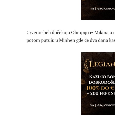
Crveno-beli dočekuju Olimpiju iz Milana u u
potom putuju u Minhen gde će dva dana kasn