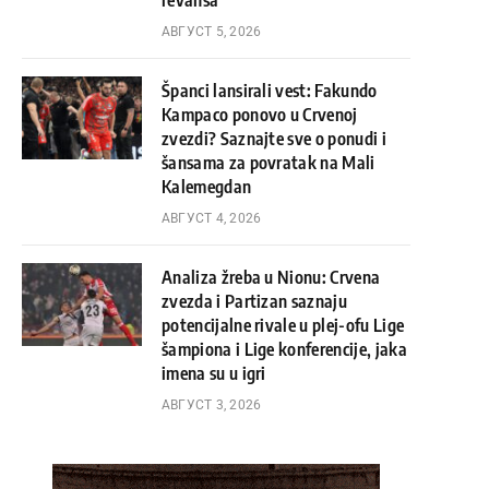
revanša
АВГУСТ 5, 2026
Španci lansirali vest: Fakundo
Kampaco ponovo u Crvenoj
zvezdi? Saznajte sve o ponudi i
šansama za povratak na Mali
Kalemegdan
АВГУСТ 4, 2026
Analiza žreba u Nionu: Crvena
zvezda i Partizan saznaju
potencijalne rivale u plej-ofu Lige
šampiona i Lige konferencije, jaka
imena su u igri
АВГУСТ 3, 2026