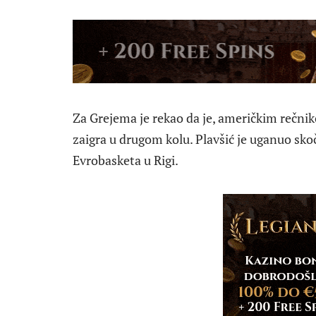
Za Grejema je rekao da je, američkim rečni
zaigra u drugom kolu. Plavšić je uganuo sko
Evrobasketa u Rigi.