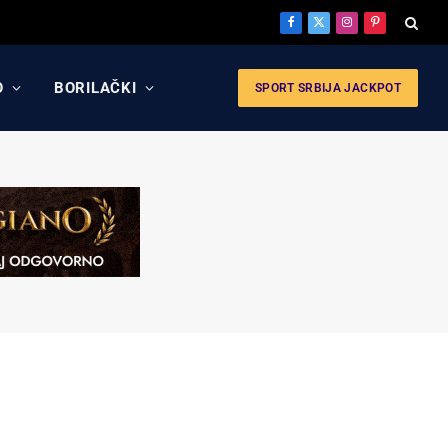
Facebook
X
Instagram
Pinterest
(Twitter)
O
BORILAČKI
SPORT SRBIJA JACKPOT