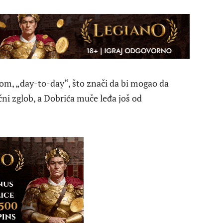
kom, „day-to-day“, što znači da bi mogao da
čni zglob, a Dobrića muče leđa još od