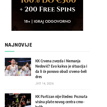
NAJNOVIJE
KK Crvena zvezda i Nemanja
Nedović? Evo kakva je situacija i
da li će ponovo obući crveno-beli
dres
ЈУЛ 14, 2026
KK Partizan nije štedeo: Poznata
visina plate novog centra crno-