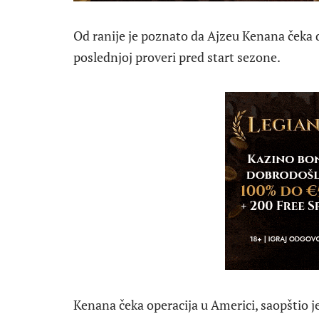
Od ranije je poznato da Ajzeu Kenana čeka
poslednjoj proveri pred start sezone.
Kenana čeka operacija u Americi, saopštio j