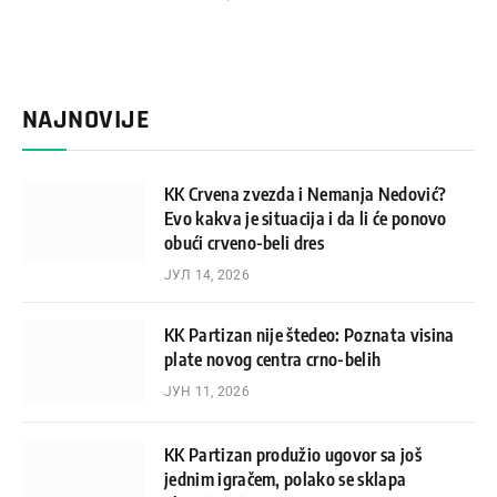
NAJNOVIJE
KK Crvena zvezda i Nemanja Nedović?
Evo kakva je situacija i da li će ponovo
obući crveno-beli dres
ЈУЛ 14, 2026
KK Partizan nije štedeo: Poznata visina
plate novog centra crno-belih
ЈУН 11, 2026
KK Partizan produžio ugovor sa još
jednim igračem, polako se sklapa