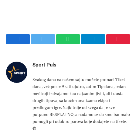
Facebook
Twitter
WhatsApp
Telegram
Pinteres
Sport Puls
Svakog dana na našem sajtu možete pronaći Tiket
dana, već posle 9 sati ujutro, zatim Tip dana, jedan
meč koji izdvajamo kao najzanimljiviji, ali i dosta
drugih tipova, sa kraćim analizama ekipa i
predlogom igre. Najbitnije od svega da je sve
potpuno BESPLATNO, a nadamo se da smo bar malo
pomogli pri odabiru parova koje dodajete na tikete.
⚽