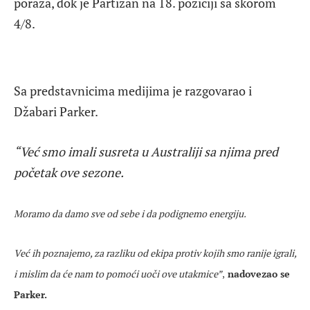
poraza, dok je Partizan na 18. poziciji sa skorom
4/8.
Sa predstavnicima medijima je razgovarao i
Džabari Parker.
“Već smo imali susreta u Australiji sa njima pred
početak ove sezone.
Moramo da damo sve od sebe i da podignemo energiju.
Već ih poznajemo, za razliku od ekipa protiv kojih smo ranije igrali,
i mislim da će nam to pomoći uoči ove utakmice”
,
nadovezao se
Parker.