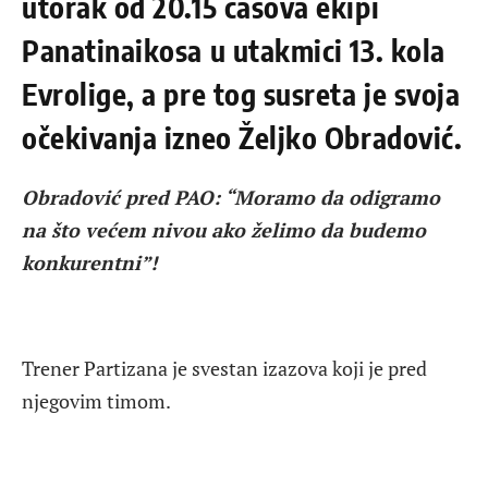
utorak od 20.15 časova ekipi
Panatinaikosa u utakmici 13. kola
Evrolige, a pre tog susreta je svoja
očekivanja izneo Željko Obradović.
Obradović pred PAO: “Moramo da odigramo
na što većem nivou ako želimo da budemo
konkurentni”!
Trener Partizana je svestan izazova koji je pred
njegovim timom.