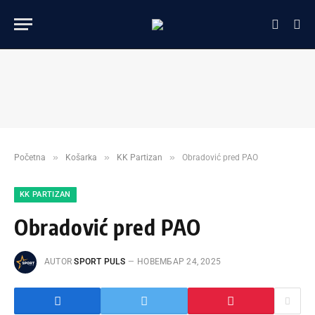
»
»
»
Početna
Košarka
KK Partizan
Obradović pred PAO
KK PARTIZAN
Obradović pred PAO
AUTOR
SPORT PULS
НОВЕМБАР 24, 2025