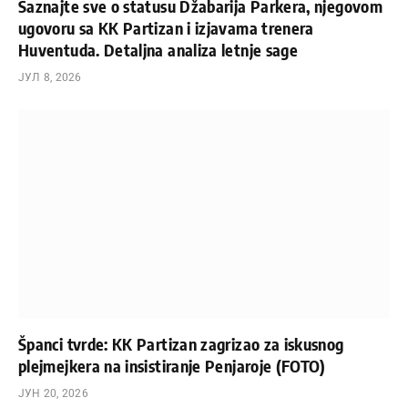
Saznajte sve o statusu Džabarija Parkera, njegovom
ugovoru sa KK Partizan i izjavama trenera
Huventuda. Detaljna analiza letnje sage
ЈУЛ 8, 2026
Španci tvrde: KK Partizan zagrizao za iskusnog
plejmejkera na insistiranje Penjaroje (FOTO)
ЈУН 20, 2026