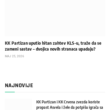
KK Partizan uputio hitan zahtev KLS-u, traže da se
zameni sastav – dvojica novih stranaca upadaju?
МАЈ 25, 2026
NAJNOVIJE
KK Partizan i KK Crvena zvezda koriste
propast Asvela i žele da potpišu igrača sa