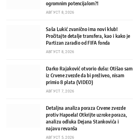
ogromnim potencijalom?!
АВГУСТ 8, 2026
Saša Lukić zvanično ima novi klub!
Pročitajte detalje transfera, kao i kako je
Partizan zaradio od FIFA fonda
АВГУСТ 8, 2026
Darko Rajaković otvorio dušu: Otišao sam
iz Crvene zvezde da bi preživeo, nisam
primio 8 plata (VIDEO)
АВГУСТ 7, 2026
Detaljna analiza poraza Crvene zvezde
protiv Hapoela! Otkrijte uzroke poraza,
analizu odluka Dejana Stankovića i
najavu revanša
АВГУСТ 5, 2026