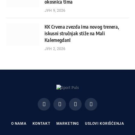
okosnica tima
ЈУН 9, 2026
KK Crvena zvezda ima novog trenera,
iskusni stručnjak stiže na Mali
Kalemegdan!
ЈУН 2, 2026
Facebook
X
Instagram
Pinterest
(Twitter)
O NAMA
KONTAKT
MARKETING
USLOVI KORIŠĆENJA