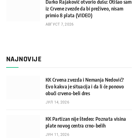
Darko Rajaković otvorio dušu: Otišao sam
iz Crvene zvezde da bi preživeo, nisam
primio 8 plata (VIDEO)
АВГУСТ 7, 2026
NAJNOVIJE
KK Crvena zvezda i Nemanja Nedović?
Evo kakva je situacija i da li će ponovo
obući crveno-beli dres
ЈУЛ 14, 2026
KK Partizan nije štedeo: Poznata visina
plate novog centra crno-belih
ЈУН 11, 2026