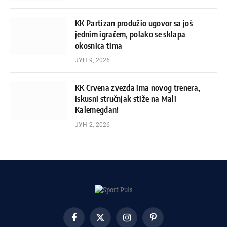
KK Partizan produžio ugovor sa još
jednim igračem, polako se sklapa
okosnica tima
ЈУН 9, 2026
KK Crvena zvezda ima novog trenera,
iskusni stručnjak stiže na Mali
Kalemegdan!
ЈУН 2, 2026
Facebook
X
Instagram
Pinterest