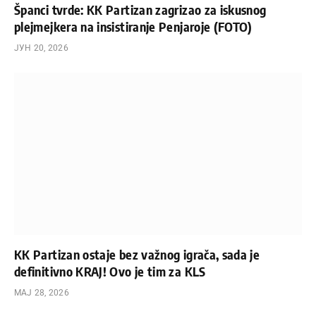
Španci tvrde: KK Partizan zagrizao za iskusnog
plejmejkera na insistiranje Penjaroje (FOTO)
ЈУН 20, 2026
KK Partizan ostaje bez važnog igrača, sada je
definitivno KRAJ! Ovo je tim za KLS
МАЈ 28, 2026