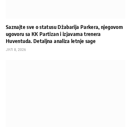
Saznajte sve o statusu Džabarija Parkera, njegovom
ugovoru sa KK Partizan i izjavama trenera
Huventuda. Detaljna analiza letnje sage
ЈУЛ 8, 2026