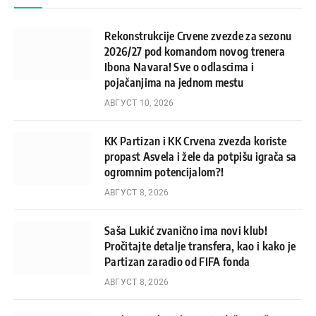
Rekonstrukcije Crvene zvezde za sezonu
2026/27 pod komandom novog trenera
Ibona Navara! Sve o odlascima i
pojačanjima na jednom mestu
АВГУСТ 10, 2026
KK Partizan i KK Crvena zvezda koriste
propast Asvela i žele da potpišu igrača sa
ogromnim potencijalom?!
АВГУСТ 8, 2026
Saša Lukić zvanično ima novi klub!
Pročitajte detalje transfera, kao i kako je
Partizan zaradio od FIFA fonda
АВГУСТ 8, 2026