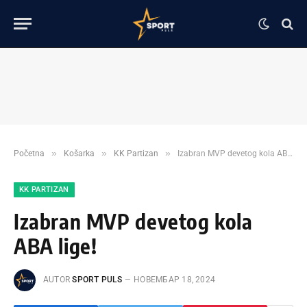
»
»
»
Početna
Košarka
KK Partizan
Izabran MVP devetog kola ABA lige!
KK PARTIZAN
Izabran MVP devetog kola
ABA lige!
AUTOR
SPORT PULS
НОВЕМБАР 18, 2024