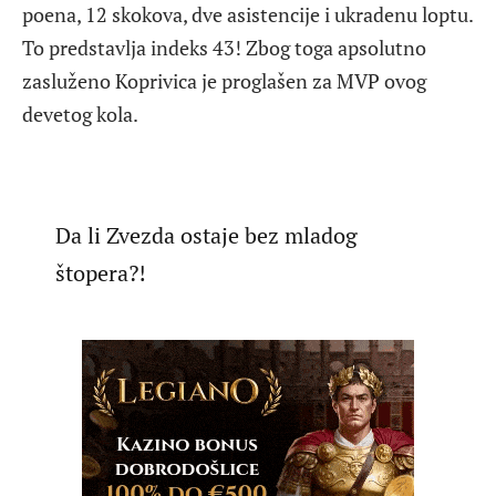
poena, 12 skokova, dve asistencije i ukradenu loptu.
To predstavlja indeks 43! Zbog toga apsolutno
zasluženo Koprivica je proglašen za MVP ovog
devetog kola.
Da li Zvezda ostaje bez mladog
štopera?!