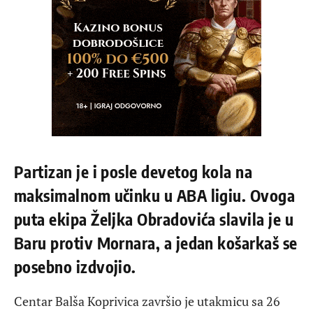
Partizan je i posle devetog kola na
maksimalnom učinku u ABA ligiu. Ovoga
puta ekipa Željka Obradovića slavila je u
Baru protiv Mornara, a jedan košarkaš se
posebno izdvojio.
Centar Balša Koprivica završio je utakmicu sa 26