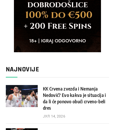
NAJNOVIJE
KK Crvena zvezda i Nemanja
Nedović? Evo kakva je situacija i
da li će ponovo obući crveno-beli
dres
ЈУЛ 14, 2026