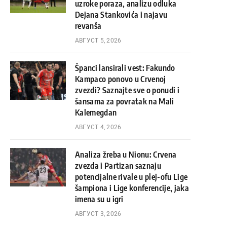
uzroke poraza, analizu odluka
Dejana Stankovića i najavu
revanša
АВГУСТ 5, 2026
Španci lansirali vest: Fakundo
Kampaco ponovo u Crvenoj
zvezdi? Saznajte sve o ponudi i
šansama za povratak na Mali
Kalemegdan
АВГУСТ 4, 2026
Analiza žreba u Nionu: Crvena
zvezda i Partizan saznaju
potencijalne rivale u plej-ofu Lige
šampiona i Lige konferencije, jaka
imena su u igri
АВГУСТ 3, 2026