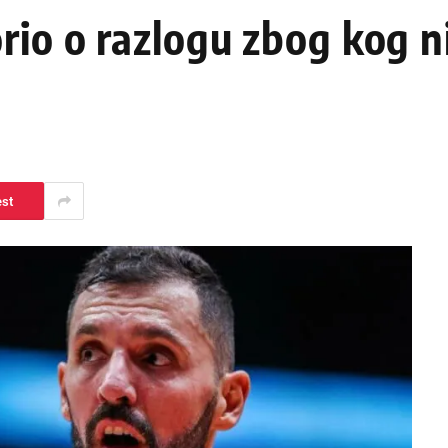
io o razlogu zbog kog n
est