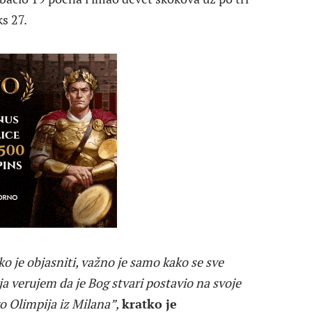
s 27.
ko je objasniti, važno je samo kako se sve
ja verujem da je Bog stvari postavio na svoje
o Olimpija iz Milana”,
kratko je