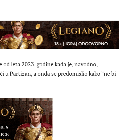
e od leta 2023. godine kada je, navodno,
i u Partizan, a onda se predomislio kako “ne bi