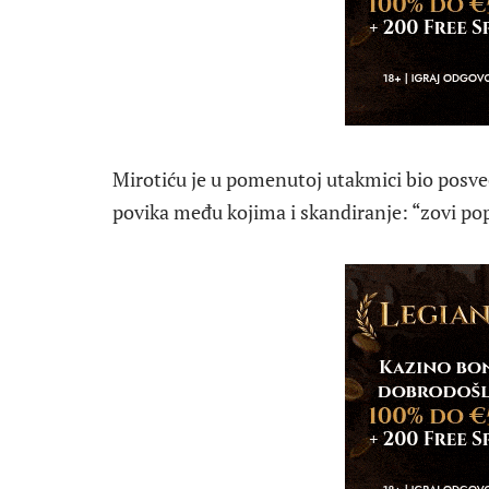
Mirotiću je u pomenutoj utakmici bio posveće
povika među kojima i skandiranje: “zovi pop