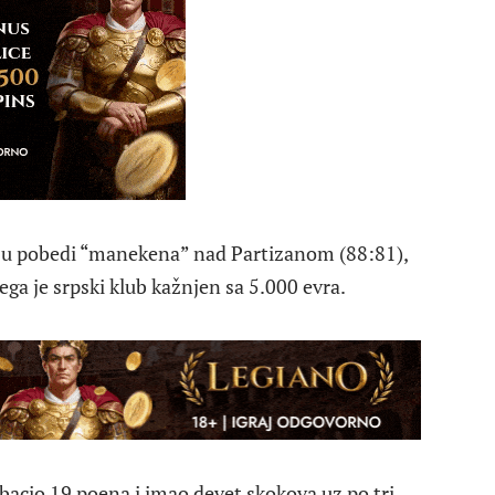
 u pobedi “manekena” nad Partizanom (88:81),
ega je srpski klub kažnjen sa 5.000 evra.
ubacio 19 poena i imao devet skokova uz po tri