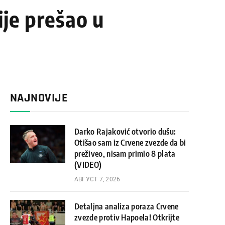
ije prešao u
NAJNOVIJE
Darko Rajaković otvorio dušu:
Otišao sam iz Crvene zvezde da bi
preživeo, nisam primio 8 plata
(VIDEO)
АВГУСТ 7, 2026
Detaljna analiza poraza Crvene
zvezde protiv Hapoela! Otkrijte