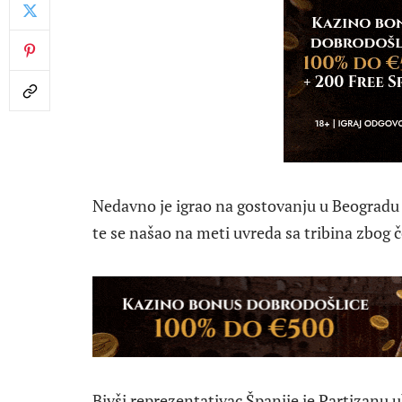
Nedavno je igrao na gostovanju u Beogradu
te se našao na meti uvreda sa tribina zbog č
Bivši reprezentativac Španije je Partizanu 