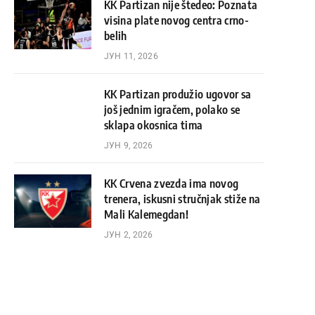
KK Partizan nije štedeo: Poznata
visina plate novog centra crno-
belih
ЈУН 11, 2026
KK Partizan produžio ugovor sa
još jednim igračem, polako se
sklapa okosnica tima
ЈУН 9, 2026
KK Crvena zvezda ima novog
trenera, iskusni stručnjak stiže na
Mali Kalemegdan!
ЈУН 2, 2026