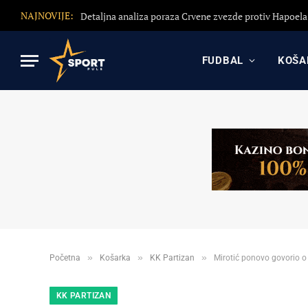
NAJNOVIJE:
FUDBAL
KOŠA
»
»
»
Početna
Košarka
KK Partizan
Mirotić ponovo govorio o 
KK PARTIZAN