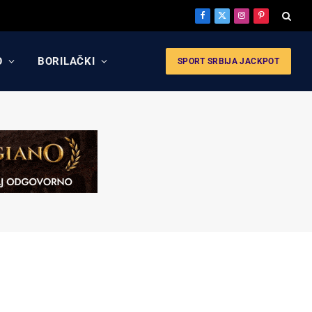
Facebook
X
Instagram
Pinterest
(Twitter)
O
BORILAČKI
SPORT SRBIJA JACKPOT