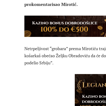
prokomentarisao Mirotić.
Netrpeljivost “grobara” prema Mirotiću traj
košarkaš obećao Željku Obradoviću da će doć
podelio Srbiju”.