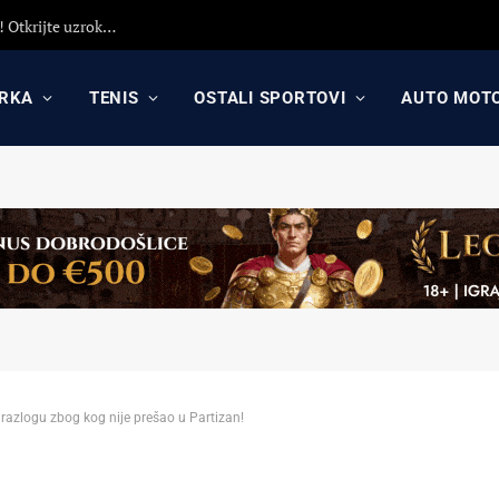
Detaljna analiza poraza Crvene zvezde protiv Hapoela! Otkrijte uzroke poraza, analizu odluka Dejana Stankovića i najavu revanša
RKA
TENIS
OSTALI SPORTOVI
AUTO MOT
razlogu zbog kog nije prešao u Partizan!