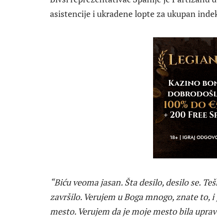
asistencije i ukradene lopte za ukupan indek
“Biću veoma jasan. Šta desilo, desilo se. Teš
završilo. Verujem u Boga mnogo, znate to, i 
mesto. Verujem da je moje mesto bila uprav