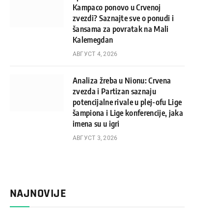
Kampaco ponovo u Crvenoj
zvezdi? Saznajte sve o ponudi i
šansama za povratak na Mali
Kalemegdan
АВГУСТ 4, 2026
Analiza žreba u Nionu: Crvena
zvezda i Partizan saznaju
potencijalne rivale u plej-ofu Lige
šampiona i Lige konferencije, jaka
imena su u igri
АВГУСТ 3, 2026
NAJNOVIJE