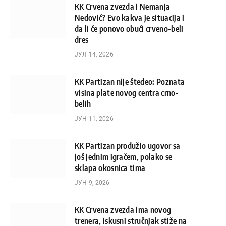
KK Crvena zvezda i Nemanja
Nedović? Evo kakva je situacija i
da li će ponovo obući crveno-beli
dres
ЈУЛ 14, 2026
KK Partizan nije štedeo: Poznata
visina plate novog centra crno-
belih
ЈУН 11, 2026
KK Partizan produžio ugovor sa
još jednim igračem, polako se
sklapa okosnica tima
ЈУН 9, 2026
KK Crvena zvezda ima novog
trenera, iskusni stručnjak stiže na