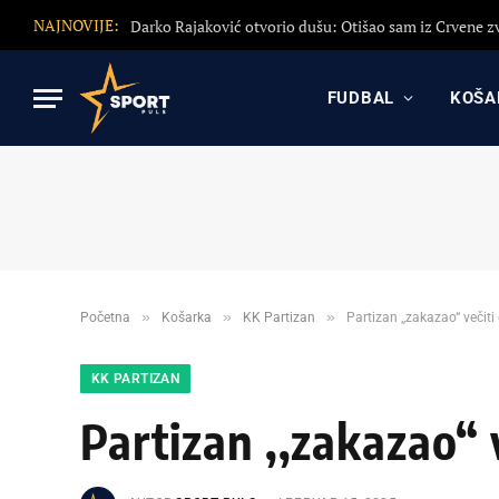
NAJNOVIJE:
FUDBAL
KOŠA
»
»
»
Početna
Košarka
KK Partizan
Partizan ,,zakazao“ večiti
KK PARTIZAN
Partizan ,,zakazao“ v