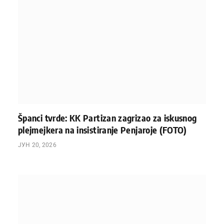
Španci tvrde: KK Partizan zagrizao za iskusnog
plejmejkera na insistiranje Penjaroje (FOTO)
ЈУН 20, 2026