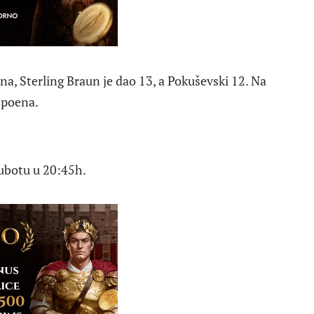
a, Sterling Braun je dao 13, a Pokuševski 12. Na
 poena.
subotu u 20:45h.