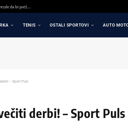
Darko Rajaković otvorio dušu: Otišao sam iz Crvene zvezde da bi preživeo, nisam primio 8 plata (VIDEO)
RKA
TENIS
OSTALI SPORTOVI
AUTO MOT
 derbi! – Sport Puls
ečiti derbi! – Sport Puls