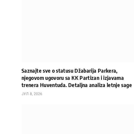
Saznajte sve o statusu Džabarija Parkera,
njegovom ugovoru sa KK Partizan i izjavama
trenera Huventuda. Detaljna analiza letnje sage
ЈУЛ 8, 2026