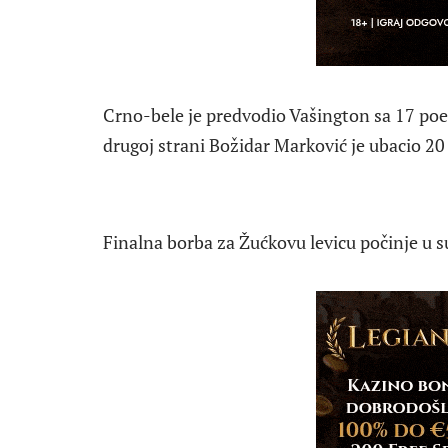
Crno-bele je predvodio Vašington sa 17 poen
drugoj strani Božidar Marković je ubacio 20
Finalna borba za Žućkovu levicu počinje u 