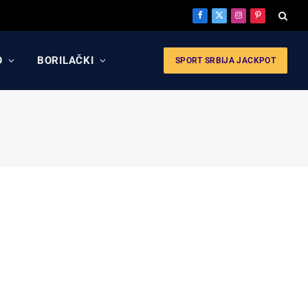
Facebook
X
Instagram
Pinterest
(Twitter)
O
BORILAČKI
SPORT SRBIJA JACKPOT