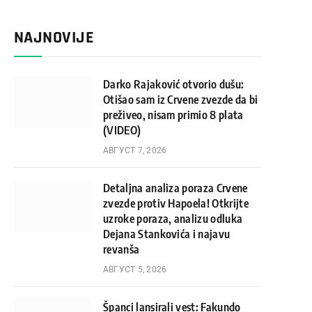
NAJNOVIJE
Darko Rajaković otvorio dušu:
Otišao sam iz Crvene zvezde da bi
preživeo, nisam primio 8 plata
(VIDEO)
АВГУСТ 7, 2026
Detaljna analiza poraza Crvene
zvezde protiv Hapoela! Otkrijte
uzroke poraza, analizu odluka
Dejana Stankovića i najavu
revanša
АВГУСТ 5, 2026
Španci lansirali vest: Fakundo