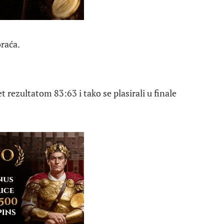
raća.
 rezultatom 83:63 i tako se plasirali u finale