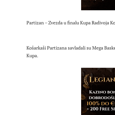
Partizan – Zvezda u finalu Kupa Radivoja Ko
Košarkaši Partizana savladali su Mega Basket
Kupa.