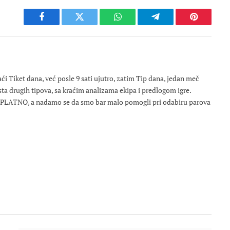
Facebook
Twitter
WhatsApp
Telegram
Pinterest
 Tiket dana, već posle 9 sati ujutro, zatim Tip dana, jedan meč
osta drugih tipova, sa kraćim analizama ekipa i predlogom igre.
ESPLATNO, a nadamo se da smo bar malo pomogli pri odabiru parova