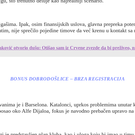
u, što trenutno deluje kao najrealniji scenario.
igašima. Ipak, osim finansijskih uslova, glavna prepreka pot
utim, nije sprečilo pojedine timove da već krenu u kontakt s
ković otvorio dušu: Otišao sam iz Crvene zvezde da bi preživeo, 
BONUS DOBRODOŠLICE – BRZA REGISTRACIJA
anima je i Barselona. Katalonci, uprkos problemima unutar 
 posao oko Alfe Dijaloa, fokus je navodno prebačen upravo n
gi je predstavljen plan kluba, kao i uloga koju bi imao u timu