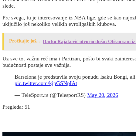
slede.
Pre svega, tu je interesovanje iz NBA lige, gde se kao najozb
uključilo još nekoliko velikih evroligaških klubova.
Pročitajte još...
Darko Rajaković otvorio dušu: Otišao sam iz
Uz sve to, važnu reč ima i Partizan, pošto bi svaki zainter
budućnosti postaje sve važnija.
Barselona je predstavila svoju ponudu Isaku Bongi, ali 
pic.twitter.com/kjpGSNpIAt
— TeleSport.rs (@TelesportRS)
May 20, 2026
Pregleda:
51