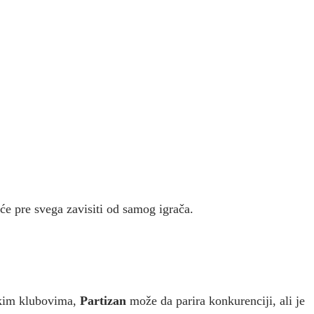
a će pre svega zavisiti od samog igrača.
skim klubovima,
Partizan
može da parira konkurenciji, ali je