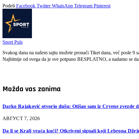
Podeli
Facebook
Twitter
WhatsApp
Telegram
Pinterest
Sport Puls
Svakog dana na našem sajtu možete pronaći Tiket dana, već posle 9 sati
Najbitnije od svega da je sve potpuno BESPLATNO, a nadamo se da s
Možda vas zanima
Darko Rajaković otvorio dušu: Otišao sam iz Crvene zvezde d
АВГУСТ 7, 2026
Da li se Kralj vraća kući? Otkriveni signali koji Lebrona Dže