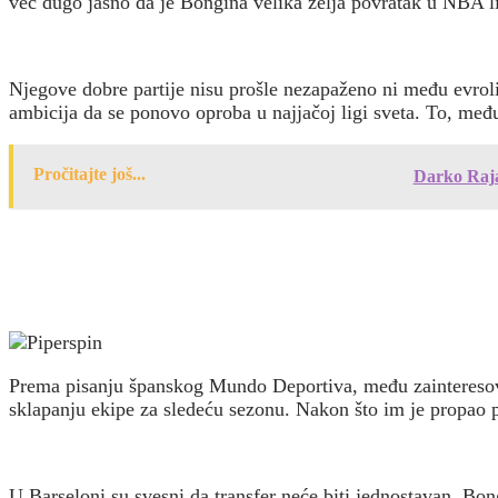
već dugo jasno da je Bongina velika želja povratak u NBA lig
Njegove dobre partije nisu prošle nezapaženo ni među evrol
ambicija da se ponovo oproba u najjačoj ligi sveta. To, međ
Pročitajte još...
Darko Raja
Prema pisanju španskog Mundo Deportiva, među zainteresov
sklapanju ekipe za sledeću sezonu. Nakon što im je propao
U Barseloni su svesni da transfer neće biti jednostavan. Bon