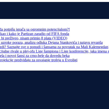
da potpišu igrača sa ogromnim potencijalom?!
, kao i kako je Partizan zaradio od FIFA fonda
 bi preživeo, nisam primio 8 plata (VIDEO)
e uzroke poraza, analizu odluka Dejana Stankovića i najavu revanša
zdi? Saznajte sve o ponudi i šansama za povratak na Mali Kalemegdan
jalne rivale u plej-ofu Lige šampiona i Lige konferencije, jaka imena s
ela i novoj šansi za crno-bele da dovedu beka
ojekcije predviđaju za osvajanje trofeja u Evroligi