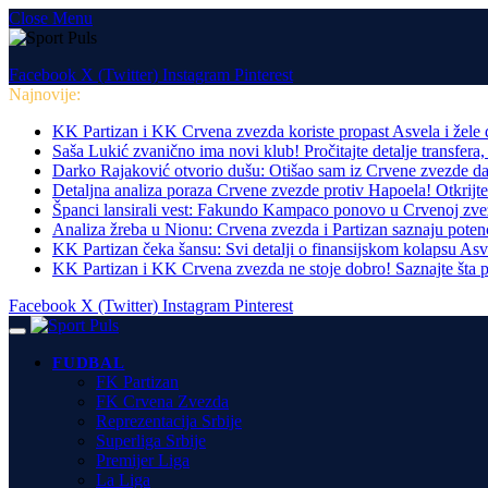
Close Menu
Facebook
X (Twitter)
Instagram
Pinterest
Najnovije:
KK Partizan i KK Crvena zvezda koriste propast Asvela i žele 
Saša Lukić zvanično ima novi klub! Pročitajte detalje transfera
Darko Rajaković otvorio dušu: Otišao sam iz Crvene zvezde da
Detaljna analiza poraza Crvene zvezde protiv Hapoela! Otkrijt
Španci lansirali vest: Fakundo Kampaco ponovo u Crvenoj zve
Analiza žreba u Nionu: Crvena zvezda i Partizan saznaju potenci
KK Partizan čeka šansu: Svi detalji o finansijskom kolapsu Asv
KK Partizan i KK Crvena zvezda ne stoje dobro! Saznajte šta pr
Facebook
X (Twitter)
Instagram
Pinterest
FUDBAL
FK Partizan
FK Crvena Zvezda
Reprezentacija Srbije
Superliga Srbije
Premijer Liga
La Liga