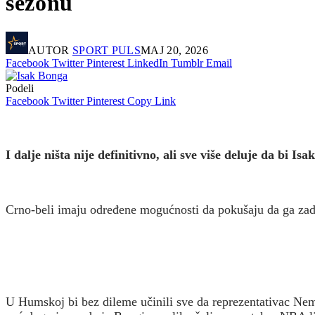
sezonu
AUTOR
SPORT PULS
МАЈ 20, 2026
Facebook
Twitter
Pinterest
LinkedIn
Tumblr
Email
Podeli
Facebook
Twitter
Pinterest
Copy Link
I dalje ništa nije definitivno, ali sve više deluje da bi 
Crno-beli imaju određene mogućnosti da pokušaju da ga za
U Humskoj bi bez dileme učinili sve da reprezentativac Ne