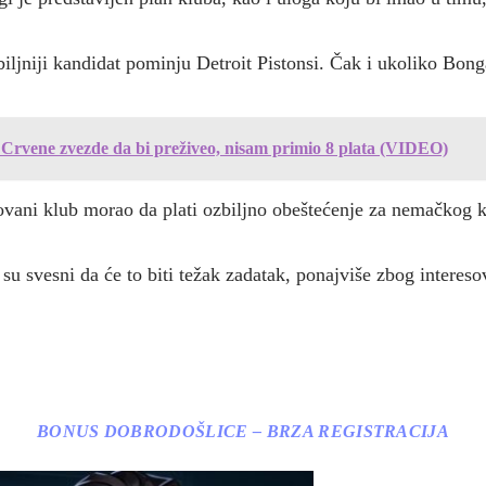
iljniji kandidat pominju Detroit Pistonsi. Čak i ukoliko Bonga
 Crvene zvezde da bi preživeo, nisam primio 8 plata (VIDEO)
esovani klub morao da plati ozbiljno obeštećenje za nemačkog 
su svesni da će to biti težak zadatak, ponajviše zbog interes
BONUS DOBRODOŠLICE – BRZA REGISTRACIJA