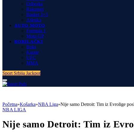
Odbojka
Rukomet
Basket 3×3
Atletika
AUTO MOTO
Formula 1
Moto GP
BORILAČKI
Boks
Karate
UFC
MMA
Sport Srbija Jackpot
Početna
»
Košarka
»
NBA Liga
»
Nije samo Detroit: Tim iz Evrolige po
NBA LIGA
Nije samo Detroit: Tim iz Evro