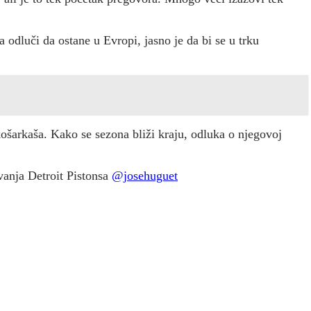
 odluči da ostane u Evropi, jasno je da bi se u trku
košarkaša. Kako se sezona bliži kraju, odluka o njegovoj
ovanja Detroit Pistonsa
@josehuguet