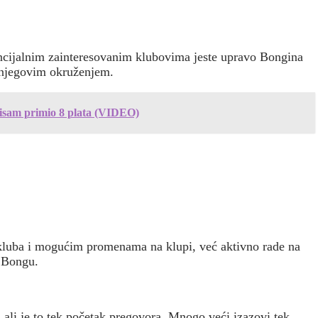
encijalnim zainteresovanim klubovima jeste upravo Bongina
a njegovim okruženjem.
nisam primio 8 plata (VIDEO)
kluba i mogućim promenama na klupi, već aktivno rade na
a Bongu.
, ali je to tek početak pregovora. Mnogo veći izazovi tek