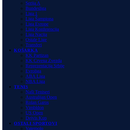
Serija A
Bundesliga
Liga 1
Liga Šampiona
Liga Evrope
Liga Konferencija
Liga Nacija
Ostale Lige
Transferi
KOŠARKA
KK Partizan
KK Crvena Zvezda
Reprezentacija Srbije
Evroliga
ABA Liga
NBA Liga
TENIS
Naši Teniseri
Australijan Open
Rolan Garos
Vimbldon
US Open
Dejvis Kup
OSTALI SPORTOVI
Vaterpolo