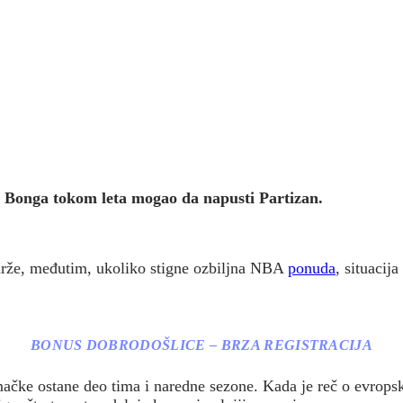
Isak Bonga tokom leta mogao da napusti Partizan.
drže, međutim, ukoliko stigne ozbiljna NBA
ponuda
, situacij
BONUS DOBRODOŠLICE – BRZA REGISTRACIJA
mačke ostane deo tima i naredne sezone. Kada je reč o evrop