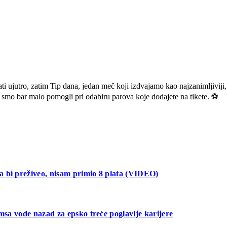
 ujutro, zatim Tip dana, jedan meč koji izdvajamo kao najzanimljiviji, 
mo bar malo pomogli pri odabiru parova koje dodajete na tikete. ⚽
a bi preživeo, nisam primio 8 plata (VIDEO)
jmsa vode nazad za epsko treće poglavlje karijere