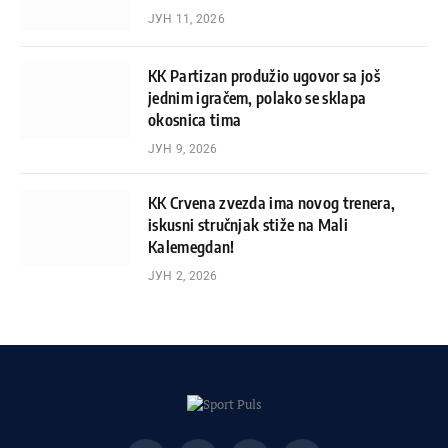
ЈУН 11, 2026
KK Partizan produžio ugovor sa još
jednim igračem, polako se sklapa
okosnica tima
ЈУН 9, 2026
KK Crvena zvezda ima novog trenera,
iskusni stručnjak stiže na Mali
Kalemegdan!
ЈУН 2, 2026