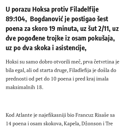
U porazu Hoksa protiv Filadelfije
89:104, Bogdanović je postigao šest
poena za skoro 19 minuta, uz šut 2/11, uz
dve pogođene trojke iz osam pokušaja,
uz po dva skoka i asistencije,
Hoksi su samo dobro otvorili meč, prva četvrtina je
bila egal, ali od starta druge, Filadlefija je došla do
prednosti od pet do 10 poena i pred kraj imala
maksimalnih 18.
Kod Atlante je najefikasniji bio Francuz Risaše sa
14 poena i osam skokova, Kapela, Džonson i Tre