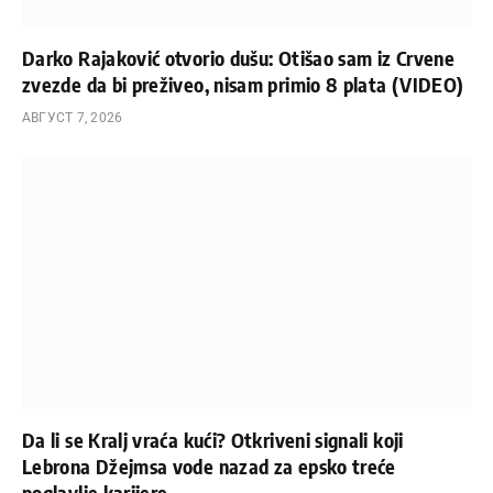
Darko Rajaković otvorio dušu: Otišao sam iz Crvene
zvezde da bi preživeo, nisam primio 8 plata (VIDEO)
АВГУСТ 7, 2026
Da li se Kralj vraća kući? Otkriveni signali koji
Lebrona Džejmsa vode nazad za epsko treće
poglavlje karijere