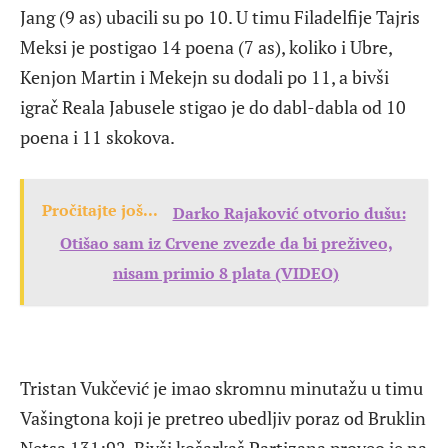
Jang (9 as) ubacili su po 10. U timu Filadelfije Tajris
Meksi je postigao 14 poena (7 as), koliko i Ubre,
Kenjon Martin i Mekejn su dodali po 11, a bivši
igrač Reala Jabusele stigao je do dabl-dabla od 10
poena i 11 skokova.
Pročitajte još...
Darko Rajaković otvorio dušu:
Otišao sam iz Crvene zvezde da bi preživeo,
nisam primio 8 plata (VIDEO)
Tristan Vukčević je imao skromnu minutažu u timu
Vašingtona koji je pretreo ubedljiv poraz od Bruklin
Netsa 131:92. Bivši košarkaš Partizana proveo je na