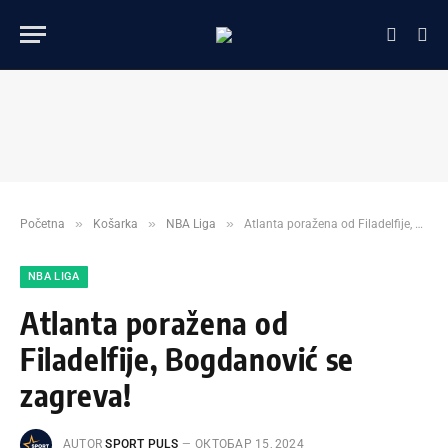
»
»
»
Početna
Košarka
NBA Liga
Atlanta poražena od Filadelfije, Bogdanović se zagreva!
NBA LIGA
Atlanta poražena od
Filadelfije, Bogdanović se
zagreva!
AUTOR
SPORT PULS
ОКТОБАР 15, 2024