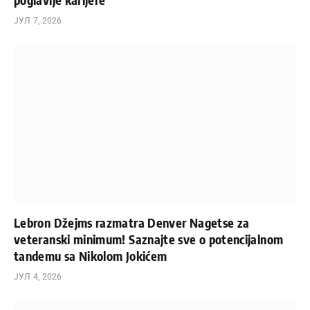
ЈУЛ 7, 2026
Lebron Džejms razmatra Denver Nagetse za
veteranski minimum! Saznajte sve o potencijalnom
tandemu sa Nikolom Jokićem
ЈУЛ 4, 2026