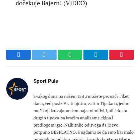
dočekuje Bajern! (VIDEO)
Facebook
Twitter
WhatsApp
Telegram
Pinteres
Sport Puls
Svakog dana na našem sajtu možete pronaći Tiket
dana, već posle 9 sati ujutro, zatim Tip dana, jedan
meč koji izdvajamo kao najzanimljiviji, ali i dosta
drugih tipova, sa kraćim analizama ekipa i
predlogom igre. Najbitnije od svega da je sve
potpuno BESPLATNO, a nadamo se da smo bar malo
pomogli pri odabiru parova koje dodajete na tikete.