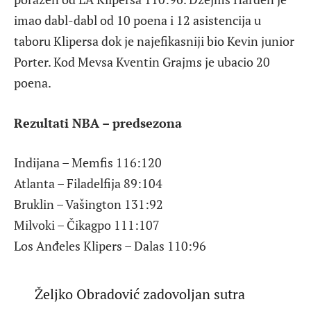
imao dabl-dabl od 10 poena i 12 asistencija u
taboru Klipersa dok je najefikasniji bio Kevin junior
Porter. Kod Mevsa Kventin Grajms je ubacio 20
poena.
Rezultati NBA – predsezona
Indijana – Memfis 116:120
Atlanta – Filadelfija 89:104
Bruklin – Vašington 131:92
Milvoki – Čikagpo 111:107
Los Anđeles Klipers – Dalas 110:96
Željko Obradović zadovoljan sutra