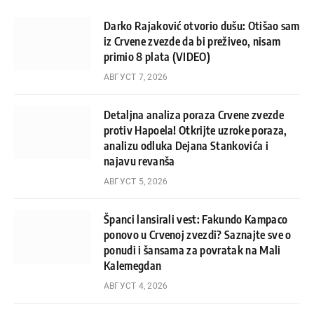
Darko Rajaković otvorio dušu: Otišao sam
iz Crvene zvezde da bi preživeo, nisam
primio 8 plata (VIDEO)
АВГУСТ 7, 2026
Detaljna analiza poraza Crvene zvezde
protiv Hapoela! Otkrijte uzroke poraza,
analizu odluka Dejana Stankovića i
najavu revanša
АВГУСТ 5, 2026
Španci lansirali vest: Fakundo Kampaco
ponovo u Crvenoj zvezdi? Saznajte sve o
ponudi i šansama za povratak na Mali
Kalemegdan
АВГУСТ 4, 2026