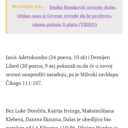
Pročitajte još...
Darko Rajaković otvorio dušu:
Otišao sam iz Crvene zvezde da bi preživeo,
nisam primio 8 plata (VIDEO)
Janis Adetokumbo (24 poena, 10 sk) i Demijen
Lilard (20 poena, 9 as) pokazali su da će u novoj
sezoni unaprediti saradnju, pa je Milvoki savldapo
Čikago 111:107.
Bez Luke Dončića, Kajrija Irvinga, Maksimilijana
Klebera, Dantea Eksuma, Dalas je ubedljivo bio
poražen od LA Klipersa 110:96. Džejms Harden je