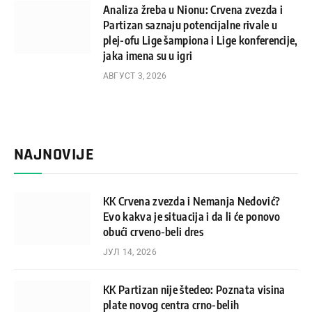
Analiza žreba u Nionu: Crvena zvezda i
Partizan saznaju potencijalne rivale u
plej-ofu Lige šampiona i Lige konferencije,
jaka imena su u igri
АВГУСТ 3, 2026
NAJNOVIJE
KK Crvena zvezda i Nemanja Nedović?
Evo kakva je situacija i da li će ponovo
obući crveno-beli dres
ЈУЛ 14, 2026
KK Partizan nije štedeo: Poznata visina
plate novog centra crno-belih