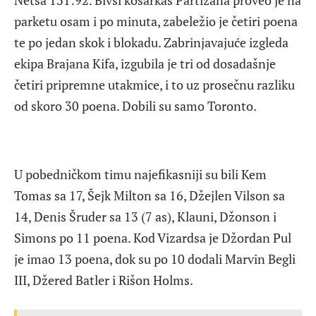
parketu osam i po minuta, zabeležio je četiri poena
te po jedan skok i blokadu. Zabrinjavajuće izgleda
ekipa Brajana Kifa, izgubila je tri od dosadašnje
četiri pripremne utakmice, i to uz prosečnu razliku
od skoro 30 poena. Dobili su samo Toronto.
U pobedničkom timu najefikasniji su bili Kem
Tomas sa 17, Šejk Milton sa 16, Džejlen Vilson sa
14, Denis Šruder sa 13 (7 as), Klauni, Džonson i
Simons po 11 poena. Kod Vizardsa je Džordan Pul
je imao 13 poena, dok su po 10 dodali Marvin Begli
III, Džered Batler i Rišon Holms.