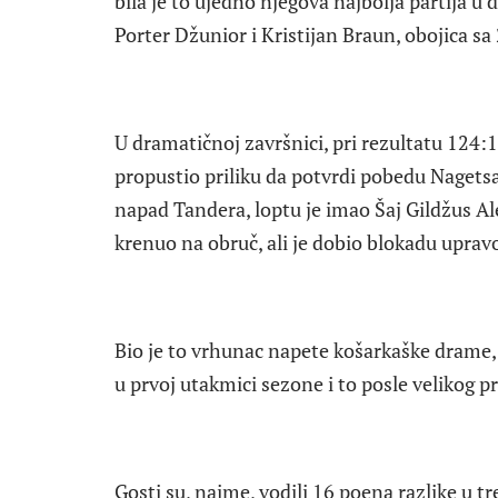
bila je to ujedno njegova najbolja partija u d
Porter Džunior i Kristijan Braun, obojica sa
U dramatičnoj završnici, pri rezultatu 124:
propustio priliku da potvrdi pobedu Nagetsa.
napad Tandera, loptu je imao Šaj Gildžus Al
krenuo na obruč, ali je dobio blokadu uprav
Bio je to vrhunac napete košarkaške drame, 
u prvoj utakmici sezone i to posle velikog p
Gosti su, naime, vodili 16 poena razlike u tre