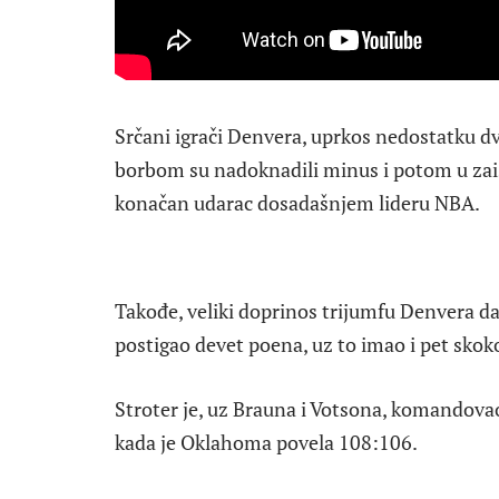
Srčani igrači Denvera, uprkos nedostatku dv
borbom su nadoknadili minus i potom u zais
konačan udarac dosadašnjem lideru NBA.
Takođe, veliki doprinos trijumfu Denvera da
postigao devet poena, uz to imao i pet skokov
Stroter je, uz Brauna i Votsona, komandova
kada je Oklahoma povela 108:106.