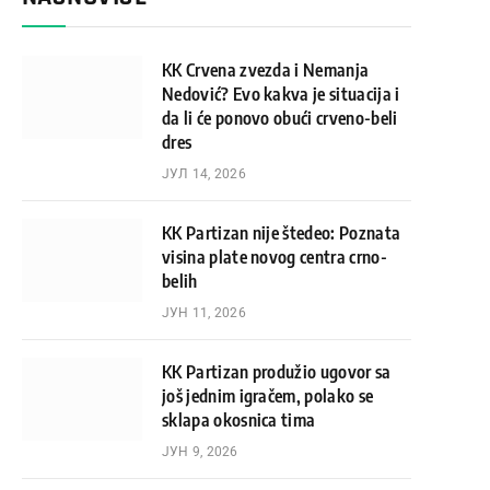
KK Crvena zvezda i Nemanja
Nedović? Evo kakva je situacija i
da li će ponovo obući crveno-beli
dres
ЈУЛ 14, 2026
KK Partizan nije štedeo: Poznata
visina plate novog centra crno-
belih
ЈУН 11, 2026
KK Partizan produžio ugovor sa
još jednim igračem, polako se
sklapa okosnica tima
ЈУН 9, 2026