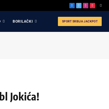
Facebook
X
Instagram
Pinterest
(Twitter)
O
BORILAČKI
SPORT SRBIJA JACKPOT
l Jokića!