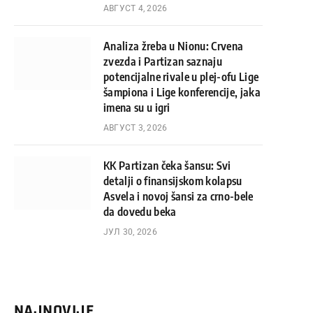
АВГУСТ 4, 2026
Analiza žreba u Nionu: Crvena
zvezda i Partizan saznaju
potencijalne rivale u plej-ofu Lige
šampiona i Lige konferencije, jaka
imena su u igri
АВГУСТ 3, 2026
KK Partizan čeka šansu: Svi
detalji o finansijskom kolapsu
Asvela i novoj šansi za crno-bele
da dovedu beka
ЈУЛ 30, 2026
NAJNOVIJE