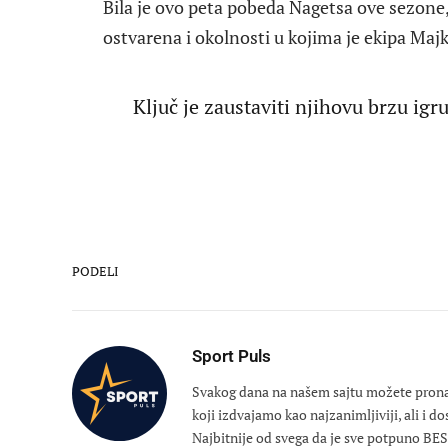
Bila je ovo peta pobeda Nagetsa ove sezone, 
ostvarena i okolnosti u kojima je ekipa Maj
Ključ je zaustaviti njihovu brzu igr
PODELI
Sport Puls
Svakog dana na našem sajtu možete pronaći
koji izdvajamo kao najzanimljiviji, ali i d
Najbitnije od svega da je sve potpuno B