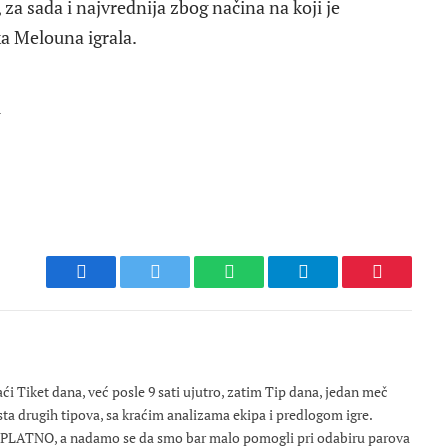
za sada i najvrednija zbog načina na koji je
ka Melouna igrala.
u
Facebook
Twitter
WhatsApp
Telegram
Pinterest
 Tiket dana, već posle 9 sati ujutro, zatim Tip dana, jedan meč
osta drugih tipova, sa kraćim analizama ekipa i predlogom igre.
ESPLATNO, a nadamo se da smo bar malo pomogli pri odabiru parova