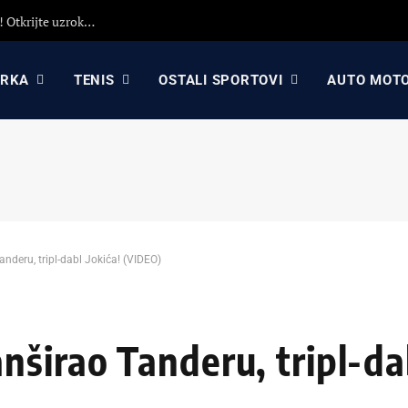
Detaljna analiza poraza Crvene zvezde protiv Hapoela! Otkrijte uzroke poraza, analizu odluka Dejana Stankovića i najavu revanša
ARKA
TENIS
OSTALI SPORTOVI
AUTO MOT
nderu, tripl-dabl Jokića! (VIDEO)
širao Tanderu, tripl-dab