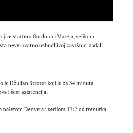
ojice startera Gordona i Mareja, velikom
ta neverovatno uzbudljivoj završnici zadali
o je Džulian Stroter koji je za 34 minuta
a i šest asistencija.
o naletom Denvera i serijom 17:7 od trenutka