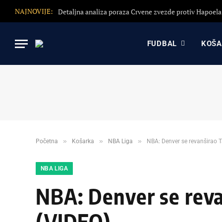
NAJNOVIJE:
FUDBAL
KOŠ
»
»
»
Početna
Košarka
NBA Liga
NBA: Denver se revanširao Ta
NBA LIGA
NBA: Denver se revan
(VIDEO)