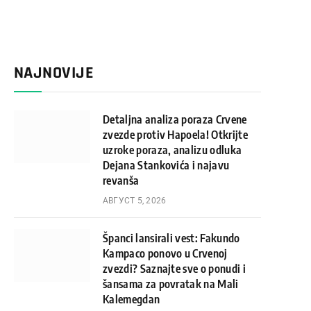
NAJNOVIJE
Detaljna analiza poraza Crvene
zvezde protiv Hapoela! Otkrijte
uzroke poraza, analizu odluka
Dejana Stankovića i najavu
revanša
АВГУСТ 5, 2026
Španci lansirali vest: Fakundo
Kampaco ponovo u Crvenoj
zvezdi? Saznajte sve o ponudi i
šansama za povratak na Mali
Kalemegdan