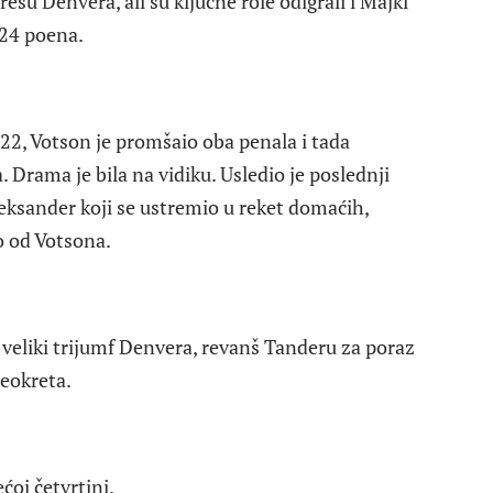
resu Denvera, ali su ključne role odigrali i Majkl
 24 poena.
122, Votson je promšaio oba penala i tada
 Drama je bila na vidiku. Usledio je poslednji
eksander koji se ustremio u reket domaćih,
o od Votsona.
veliki trijumf Denvera, revanš Tanderu za poraz
reokreta.
ćoj četvrtini.