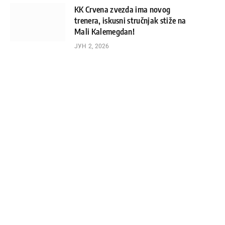
KK Crvena zvezda ima novog
trenera, iskusni stručnjak stiže na
Mali Kalemegdan!
ЈУН 2, 2026