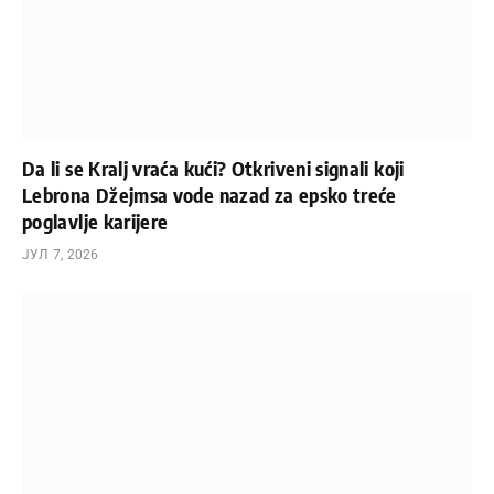
Da li se Kralj vraća kući? Otkriveni signali koji
Lebrona Džejmsa vode nazad za epsko treće
poglavlje karijere
ЈУЛ 7, 2026