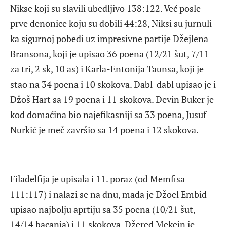
Nikse koji su slavili ubedljivo 138:122. Već posle
prve denonice koju su dobili 44:28, Niksi su jurnuli
ka sigurnoj pobedi uz impresivne partije Džejlena
Bransona, koji je upisao 36 poena (12/21 šut, 7/11
za tri, 2 sk, 10 as) i Karla-Entonija Taunsa, koji je
stao na 34 poena i 10 skokova. Dabl-dabl upisao je i
Džoš Hart sa 19 poena i 11 skokova. Devin Buker je
kod domaćina bio najefikasniji sa 33 poena, Jusuf
Nurkić je meč završio sa 14 poena i 12 skokova.
Filadelfija je upisala i 11. poraz (od Memfisa
111:117) i nalazi se na dnu, mada je Džoel Embid
upisao najbolju aprtiju sa 35 poena (10/21 šut,
14/14 bacanja) i 11 skokova. Džered Mekejn je