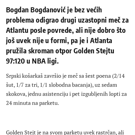
Bogdan Bogdanović je bez većih
problema odigrao drugi uzastopni meč za
Atlantu posle povrede, ali nije dobro što
još uvek nije u formi, pa je i Atlanta
pružila skroman otpor Golden Stejtu
97:120 u NBA ligi.
Srpski košarkaš završio je meč sa šest poena (2/14
šut, 1/7 za tri, 1/1 slobodna bacanja), uz sedam
skokova, jednu asistenciju i pet izgubljenih lopti za
24 minuta na parketu.
Golden Stejt je na svom parketu uvek rastrčan, ali