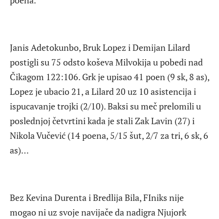
Janis Adetokunbo, Bruk Lopez i Demijan Lilard
postigli su 75 odsto koševa Milvokija u pobedi nad
Čikagom 122:106. Grk je upisao 41 poen (9 sk, 8 as),
Lopez je ubacio 21, a Lilard 20 uz 10 asistencija i
ispucavanje trojki (2/10). Baksi su meč prelomili u
poslednjoj četvrtini kada je stali Zak Lavin (27) i
Nikola Vučević (14 poena, 5/15 šut, 2/7 za tri, 6 sk, 6
as)…
Bez Kevina Durenta i Bredlija Bila, FIniks nije
mogao ni uz svoje navijače da nadigra Njujork