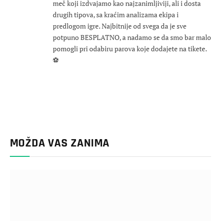
meč koji izdvajamo kao najzanimljiviji, ali i dosta
drugih tipova, sa kraćim analizama ekipa i
predlogom igre. Najbitnije od svega da je sve
potpuno BESPLATNO, a nadamo se da smo bar malo
pomogli pri odabiru parova koje dodajete na tikete.
⚽
MOŽDA VAS ZANIMA