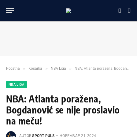
»
»
»
Početna
Košarka
NBA Liga
NBA: Atlanta poražena, Bogdanović se nije proslavio na meču!
NBA LIGA
NBA: Atlanta poražena,
Bogdanović se nije proslavio
na meču!
AUTOR
SPORT PULS
НОВЕМБАР 21, 2024