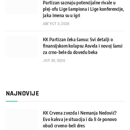
Partizan saznaju potencijalne rivale u
plej-ofu Lige šampiona i Lige konferencije,
jaka imena su u igri
АВГУСТ 3, 2026
KK Partizan čeka šansu: Svi detalji o
finansijskom kolapsu Asvela i novoj šansi
za crno-bele da dovedu beka
ЈУЛ 30, 2026
NAJNOVIJE
KK Crvena zvezda i Nemanja Nedović?
Evo kakva je situacija i da li će ponovo
obući crveno-beli dres