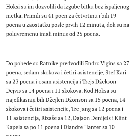
Hoksi su im dozvolili da izgube bitku bez ispaljenog
metka. Primili su 41 poen za četvrtinu i bili 19
poena u zaostatku posle prvih 12 minuta, dok su na
poluvremenu imali minus od 25 poena.
Do pobede su Ratnike predvodili Endru Vigins sa 27
poena, sedam skokova i četiri asistencije, Stef Kari
sa 23 poena i osam asistencija i Trejs Džekson
Dejvis sa 14 poena i 11 skokova. Kod Hoksa su
najefikasniji bili Džejlen Džonson sa 15 poena, 14
skokova i četiri asistencije, Tre Jang sa 12 poena i
11 asistencija, Rizaše sa 12, Dajson Denijels i Klint
Kapela sa po 11 poena i Diandre Hanter sa 10
poena.