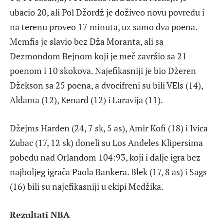
ubacio 20, ali Pol Džordž je doživeo novu povredu i
na terenu proveo 17 minuta, uz samo dva poena.
Memfis je slavio bez Dža Moranta, ali sa
Dezmondom Bejnom koji je meč završio sa 21
poenom i 10 skokova. Najefikasniji je bio Džeren
Džekson sa 25 poena, a dvocifreni su bili VEls (14),
Aldama (12), Kenard (12) i Laravija (11).
Džejms Harden (24, 7 sk, 5 as), Amir Kofi (18) i Ivica
Zubac (17, 12 sk) doneli su Los Anđeles Klipersima
pobedu nad Orlandom 104:93, koji i dalje igra bez
najboljeg igrača Paola Bankera. Blek (17, 8 as) i Sags
(16) bili su najefikasniji u ekipi Medžika.
Rezultati NBA