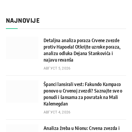
NAJNOVIJE
Detaljna analiza poraza Crvene zvezde
protiv Hapoela! Otkrijte uzroke poraza,
analizu odluka Dejana Stankovića i
najavu revanša
АВГУСТ 5, 2026
Španci lansirali vest: Fakundo Kampaco
ponovo u Crvenoj zvezdi? Saznajte sve o
ponudi i šansama za povratak na Mali
Kalemegdan
АВГУСТ 4, 2026
Analiza žreba u Nionu: Crvena zvezda i