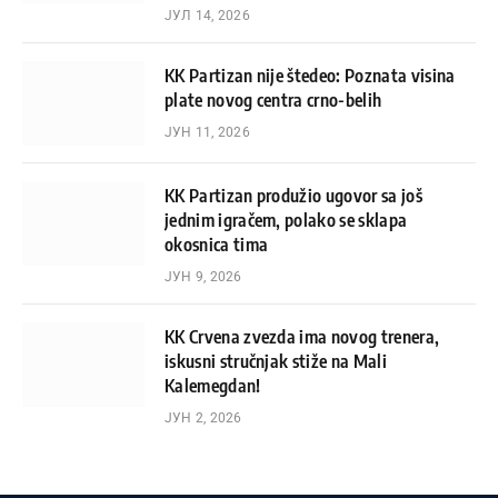
ЈУЛ 14, 2026
KK Partizan nije štedeo: Poznata visina
plate novog centra crno-belih
ЈУН 11, 2026
KK Partizan produžio ugovor sa još
jednim igračem, polako se sklapa
okosnica tima
ЈУН 9, 2026
KK Crvena zvezda ima novog trenera,
iskusni stručnjak stiže na Mali
Kalemegdan!
ЈУН 2, 2026