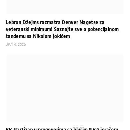
Lebron Džejms razmatra Denver Nagetse za
veteranski minimum! Saznajte sve o potencijalnom
tandemu sa Nikolom Jokićem
ЈУЛ 4, 2026
KK Partizan u pregovorima sa bivšim NBA igračem,