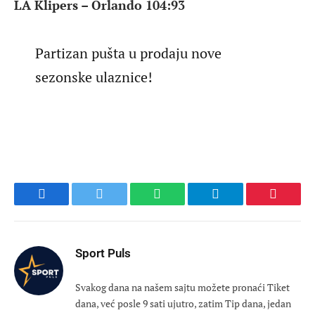
LA Klipers – Orlando 104:93
Partizan pušta u prodaju nove
sezonske ulaznice!
Facebook
Twitter
WhatsApp
Telegram
Pinteres
Sport Puls
Svakog dana na našem sajtu možete pronaći Tiket
dana, već posle 9 sati ujutro, zatim Tip dana, jedan