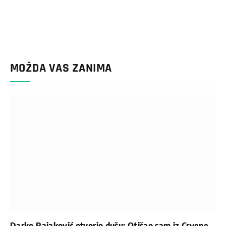
MOŽDA VAS ZANIMA
Darko Rajaković otvorio dušu: Otišao sam iz Crvene