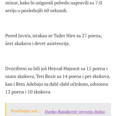
minut, kako bi osigurali pobedu napravili su 7:0
seriju u poslednjih 60 sekundi.
Pored Jovića, istakao se Tajler Hiro sa 27 poena,
šest skokova i devet asistencija.
Dvocifreni su bili još Hejvud Hajsmit sa 15 poena i
osam skokova, Teri Rozir sa 14 poena i pet skokova,
kao i Bem Adebajo sa dabl-dabl učinkom, odnosno
12 poena i 10 skokova.
Pročitajte još...
Darko Rajaković otvorio dušu: