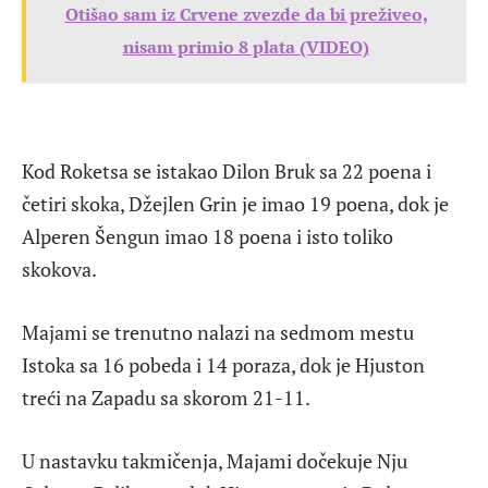
Otišao sam iz Crvene zvezde da bi preživeo,
nisam primio 8 plata (VIDEO)
Kod Roketsa se istakao Dilon Bruk sa 22 poena i
četiri skoka, Džejlen Grin je imao 19 poena, dok je
Alperen Šengun imao 18 poena i isto toliko
skokova.
Majami se trenutno nalazi na sedmom mestu
Istoka sa 16 pobeda i 14 poraza, dok je Hjuston
treći na Zapadu sa skorom 21-11.
U nastavku takmičenja, Majami dočekuje Nju