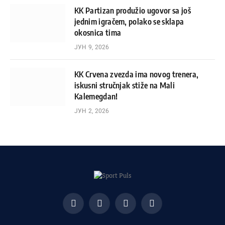
KK Partizan produžio ugovor sa još
jednim igračem, polako se sklapa
okosnica tima
ЈУН 9, 2026
KK Crvena zvezda ima novog trenera,
iskusni stručnjak stiže na Mali
Kalemegdan!
ЈУН 2, 2026
Facebook
X
Instagram
Pinterest
(Twitter)