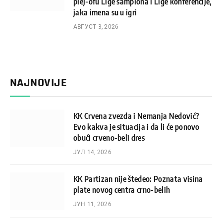
plej-ofu Lige šampiona i Lige konferencije,
jaka imena su u igri
АВГУСТ 3, 2026
NAJNOVIJE
KK Crvena zvezda i Nemanja Nedović?
Evo kakva je situacija i da li će ponovo
obući crveno-beli dres
ЈУЛ 14, 2026
KK Partizan nije štedeo: Poznata visina
plate novog centra crno-belih
ЈУН 11, 2026