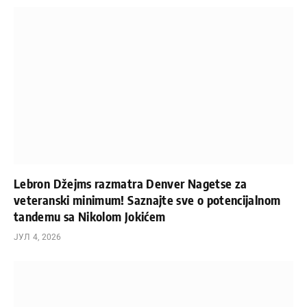
Lebron Džejms razmatra Denver Nagetse za
veteranski minimum! Saznajte sve o potencijalnom
tandemu sa Nikolom Jokićem
ЈУЛ 4, 2026