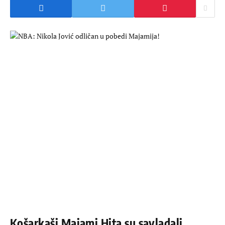
Košarkaši Majami Hita su savladali