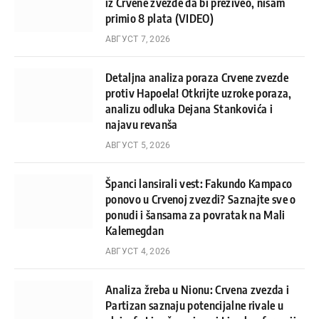
iz Crvene zvezde da bi preživeo, nisam
primio 8 plata (VIDEO)
АВГУСТ 7, 2026
Detaljna analiza poraza Crvene zvezde
protiv Hapoela! Otkrijte uzroke poraza,
analizu odluka Dejana Stankovića i
najavu revanša
АВГУСТ 5, 2026
Španci lansirali vest: Fakundo Kampaco
ponovo u Crvenoj zvezdi? Saznajte sve o
ponudi i šansama za povratak na Mali
Kalemegdan
АВГУСТ 4, 2026
Analiza žreba u Nionu: Crvena zvezda i
Partizan saznaju potencijalne rivale u