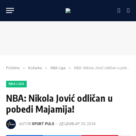
»
»
»
Početna
Košarka
NBA Liga
NBA: Nikola Jović odličan u pobedi Majamija!
NBA LIGA
NBA: Nikola Jović odličan u
pobedi Majamija!
AUTOR
SPORT PULS
ДЕЦЕМБАР 30, 2024