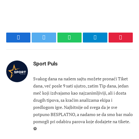
Facebook
Twitter
WhatsApp
Telegram
Pinteres
Sport Puls
Svakog dana na našem sajtu možete pronaći Tiket
dana, već posle 9 sati ujutro, zatim Tip dana, jedan
meč koji izdvajamo kao najzanimljiviji, ali i dosta
drugih tipova, sa kraćim analizama ekipa i
predlogom igre. Najbitnije od svega da je sve
potpuno BESPLATNO, a nadamo se da smo bar malo
pomogli pri odabiru parova koje dodajete na tikete.
⚽