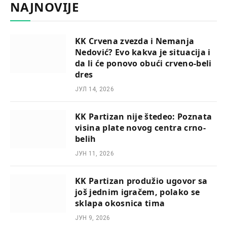
NAJNOVIJE
KK Crvena zvezda i Nemanja
Nedović? Evo kakva je situacija i
da li će ponovo obući crveno-beli
dres
ЈУЛ 14, 2026
KK Partizan nije štedeo: Poznata
visina plate novog centra crno-
belih
ЈУН 11, 2026
KK Partizan produžio ugovor sa
još jednim igračem, polako se
sklapa okosnica tima
ЈУН 9, 2026