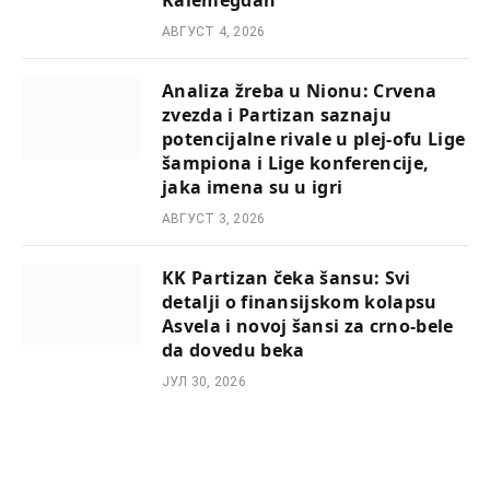
АВГУСТ 4, 2026
Analiza žreba u Nionu: Crvena
zvezda i Partizan saznaju
potencijalne rivale u plej-ofu Lige
šampiona i Lige konferencije,
jaka imena su u igri
АВГУСТ 3, 2026
KK Partizan čeka šansu: Svi
detalji o finansijskom kolapsu
Asvela i novoj šansi za crno-bele
da dovedu beka
ЈУЛ 30, 2026