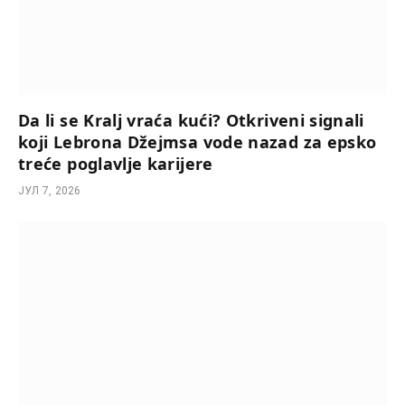
Da li se Kralj vraća kući? Otkriveni signali
koji Lebrona Džejmsa vode nazad za epsko
treće poglavlje karijere
ЈУЛ 7, 2026