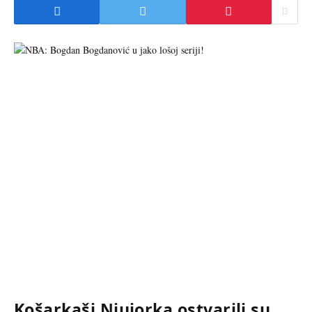
Košarkaši Njujorka ostvarili su