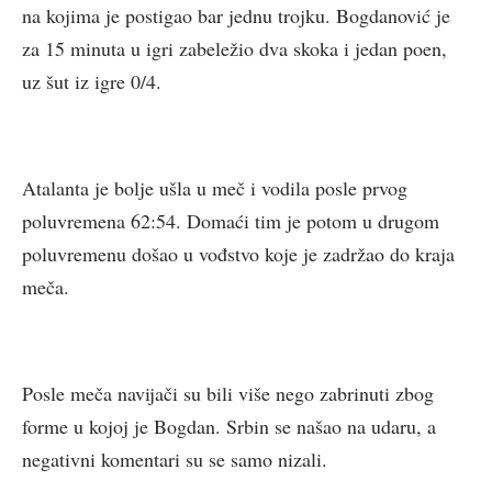
na kojima je postigao bar jednu trojku. Bogdanović je
za 15 minuta u igri zabeležio dva skoka i jedan poen,
uz šut iz igre 0/4.
Atalanta je bolje ušla u meč i vodila posle prvog
poluvremena 62:54. Domaći tim je potom u drugom
poluvremenu došao u vođstvo koje je zadržao do kraja
meča.
Posle meča navijači su bili više nego zabrinuti zbog
forme u kojoj je Bogdan. Srbin se našao na udaru, a
negativni komentari su se samo nizali.