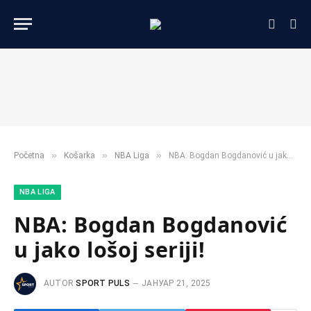
»
»
»
Početna
Košarka
NBA Liga
NBA: Bogdan Bogdanović u jako lošoj seriji!
NBA LIGA
NBA: Bogdan Bogdanović
u jako lošoj seriji!
AUTOR
SPORT PULS
ЈАНУАР 21, 2025