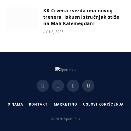
KK Crvena zvezda ima novog
trenera, iskusni stručnjak stiže
na Mali Kalemegdan!
ЈУН 2, 2026
Facebook
X
Instagram
Pinterest
(Twitter)
O NAMA
KONTAKT
MARKETING
USLOVI KORIŠĆENJA
© 2026 Sport Puls