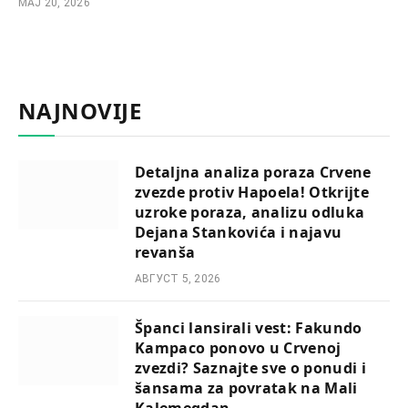
МАЈ 20, 2026
NAJNOVIJE
Detaljna analiza poraza Crvene
zvezde protiv Hapoela! Otkrijte
uzroke poraza, analizu odluka
Dejana Stankovića i najavu
revanša
АВГУСТ 5, 2026
Španci lansirali vest: Fakundo
Kampaco ponovo u Crvenoj
zvezdi? Saznajte sve o ponudi i
šansama za povratak na Mali
Kalemegdan