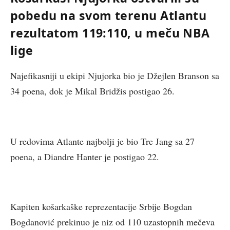
pobedu na svom terenu Atlantu
rezultatom 119:110, u meču NBA
lige
Najefikasniji u ekipi Njujorka bio je Džejlen Branson sa
34 poena, dok je Mikal Bridžis postigao 26.
U redovima Atlante najbolji je bio Tre Jang sa 27
poena, a Diandre Hanter je postigao 22.
Kapiten košarkaške reprezentacije Srbije Bogdan
Bogdanović prekinuo je niz od 110 uzastopnih mečeva