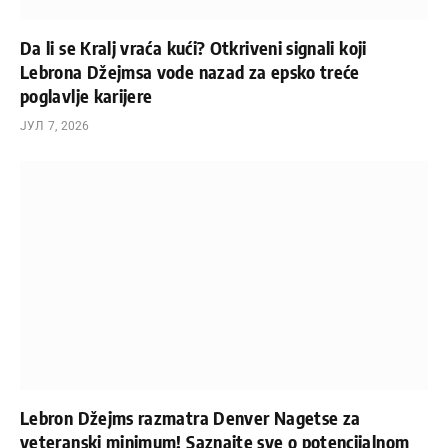
Da li se Kralj vraća kući? Otkriveni signali koji
Lebrona Džejmsa vode nazad za epsko treće
poglavlje karijere
ЈУЛ 7, 2026
Lebron Džejms razmatra Denver Nagetse za
veteranski minimum! Saznajte sve o potencijalnom