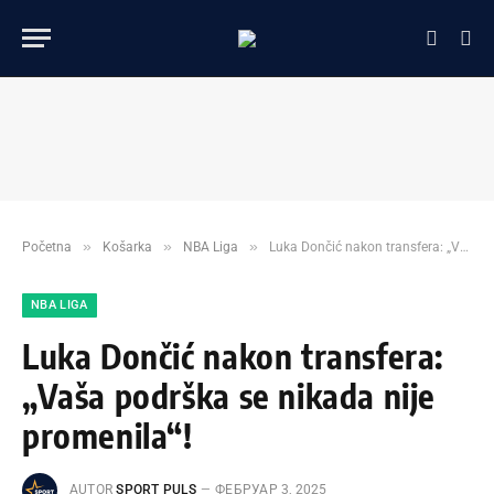
»
»
»
Početna
Košarka
NBA Liga
Luka Dončić nakon transfera: „Vaša podrška se nikada nije promenila“!
NBA LIGA
Luka Dončić nakon transfera:
„Vaša podrška se nikada nije
promenila“!
AUTOR
SPORT PULS
ФЕБРУАР 3, 2025