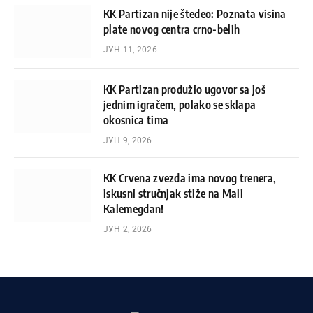
KK Partizan nije štedeo: Poznata visina
plate novog centra crno-belih
ЈУН 11, 2026
KK Partizan produžio ugovor sa još
jednim igračem, polako se sklapa
okosnica tima
ЈУН 9, 2026
KK Crvena zvezda ima novog trenera,
iskusni stručnjak stiže na Mali
Kalemegdan!
ЈУН 2, 2026