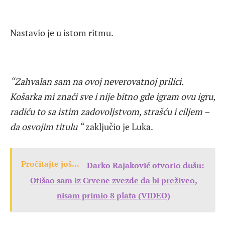
Nastavio je u istom ritmu.
“Zahvalan sam na ovoj neverovatnoj prilici.
Košarka mi znači sve i nije bitno gde igram ovu igru,
radiću to sa istim zadovoljstvom, strašću i ciljem –
da osvojim titulu “
zaključio je Luka.
Pročitajte još...
Darko Rajaković otvorio dušu:
Otišao sam iz Crvene zvezde da bi preživeo,
nisam primio 8 plata (VIDEO)