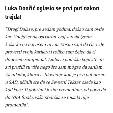
Luka Dončić oglasio se prvi put nakon
trejda!
“Dragi Dalase, pre sedam godina, došao sam ovde
kao tinejdžer da ostvarim svoj san da igram
košarku na najvišem nivou. Mislio sam da ću ovde
provesti svoju karijeru i toliko sam želeo da ti
donesem šampionat. Ljubav i podrška koju ste mi
svi pružili su više nego što sam mogao da sanjam.
Za mladog klinca iz Slovenije koji je prvi put došao
u SAD, učinili ste da se Severni Teksas oseća kao
kod kuće. U dobrim i lošim vremenima, od povreda
do NBA finala, vaša podrška se nikada nije
promenila”.