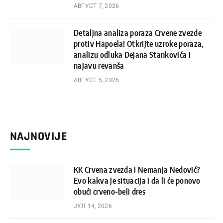
АВГУСТ 7, 2026
Detaljna analiza poraza Crvene zvezde
protiv Hapoela! Otkrijte uzroke poraza,
analizu odluka Dejana Stankovića i
najavu revanša
АВГУСТ 5, 2026
NAJNOVIJE
KK Crvena zvezda i Nemanja Nedović?
Evo kakva je situacija i da li će ponovo
obući crveno-beli dres
ЈУЛ 14, 2026