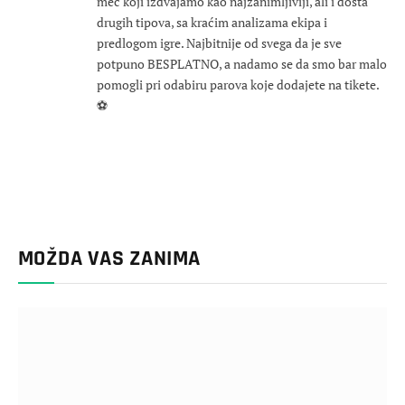
meč koji izdvajamo kao najzanimljiviji, ali i dosta
drugih tipova, sa kraćim analizama ekipa i
predlogom igre. Najbitnije od svega da je sve
potpuno BESPLATNO, a nadamo se da smo bar malo
pomogli pri odabiru parova koje dodajete na tikete.
⚽
MOŽDA VAS ZANIMA