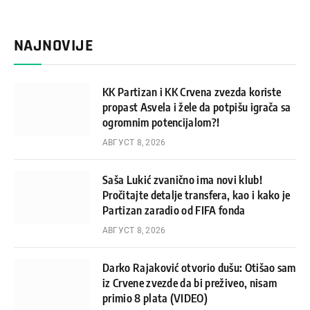
NAJNOVIJE
KK Partizan i KK Crvena zvezda koriste
propast Asvela i žele da potpišu igrača sa
ogromnim potencijalom?!
АВГУСТ 8, 2026
Saša Lukić zvanično ima novi klub!
Pročitajte detalje transfera, kao i kako je
Partizan zaradio od FIFA fonda
АВГУСТ 8, 2026
Darko Rajaković otvorio dušu: Otišao sam
iz Crvene zvezde da bi preživeo, nisam
primio 8 plata (VIDEO)