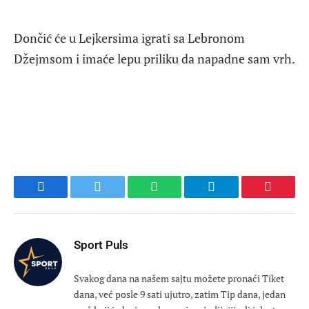
Dončić će u Lejkersima igrati sa Lebronom
Džejmsom i imaće lepu priliku da napadne sam vrh.
Facebook
Twitter
WhatsApp
Telegram
Pinteres
Sport Puls
Svakog dana na našem sajtu možete pronaći Tiket
dana, već posle 9 sati ujutro, zatim Tip dana, jedan